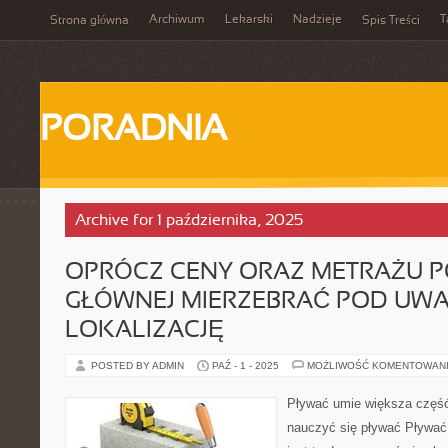
Archiwum
Lekarski
Nadzieje
T
Strona główna
Spis Treści
PORADNIA
Archive for 1 października, 2025
OPRÓCZ CENY ORAZ METRAŻU 
GŁÓWNEJ MIERZEBRAĆ POD UW
LOKALIZACJĘ
POSTED BY ADMIN
PAŹ - 1 - 2025
MOŻLIWOŚĆ KOMENTOWAN
Pływać umie większa część 
nauczyć się pływać Pływać