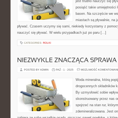
jest trudno nauczyć się pły
posiąść takie umiejętności
basen. Na szczęście we ws
miastach są pływalnie, na 
pływać. Czasem uczymy się sami, niekiedy korzystamy z pomocy 
nauczyć się pływać. W wielu przypadkach już po paru […]
CATEGORIES:
ROLKI
NIEZWYKLE ZNACZĄCA SPRAWA
POSTED BY ADMIN
PAŹ - 1 - 2025
MOŻLIWOŚĆ KOMENTOWAN
Woda mineralna, którą pop
drogocennych składników k
By uzmysłowić sobie wpływ
skonstruowany przez nas o
spojrzeć na stan rur, który
zdemineralizowana. Jest on
zabiera ze sobą wszelkie osady, niszcząc nawet powłokę, z które