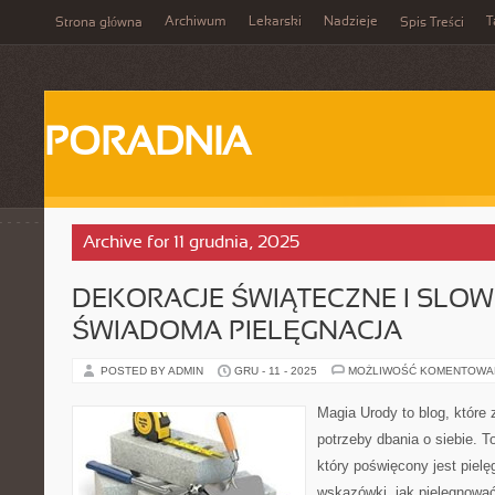
Archiwum
Lekarski
Nadzieje
T
Strona główna
Spis Treści
PORADNIA
Archive for 11 grudnia, 2025
DEKORACJE ŚWIĄTECZNE I SLOW 
ŚWIADOMA PIELĘGNACJA
POSTED BY ADMIN
GRU - 11 - 2025
MOŻLIWOŚĆ KOMENTOWA
Magia Urody to blog, które 
potrzeby dbania o siebie. T
który poświęcony jest pielę
wskazówki, jak pielęgnowa