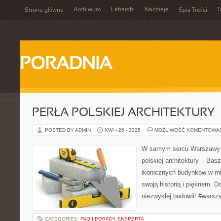
Archiwum
Lekarski
Nadzieje
T
Strona główna
Spis Treści
PORADNIA
PERŁA POLSKIEJ ARCHITEKTURY 
POSTED BY ADMIN
KWI - 26 - 2025
MOŻLIWOŚĆ KOMENTOWA
W samym sercu Warszawy kr
polskiej architektury – Basz
ikonicznych budynków w mi
swoją historią i pięknem. Do
niezwykłej budowli! #warsz
CATEGORIES:
FAQ I PORADY EKSPERTA