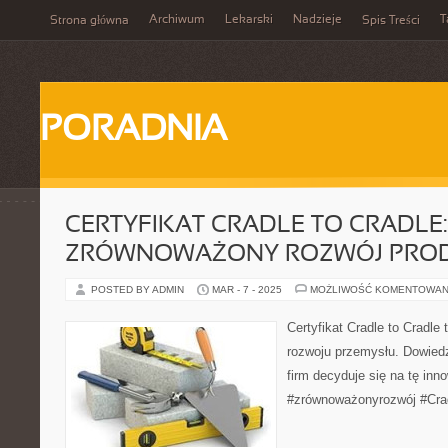
Archiwum
Lekarski
Nadzieje
T
Strona główna
Spis Treści
PORADNIA
CERTYFIKAT CRADLE TO CRADLE:
ZRÓWNOWAŻONY ROZWÓJ PRO
POSTED BY ADMIN
MAR - 7 - 2025
MOŻLIWOŚĆ KOMENTOWAN
Certyfikat Cradle to Cradle
rozwoju przemysłu. Dowiedz
firm decyduje się na tę inn
#zrównoważonyrozwój #Crad