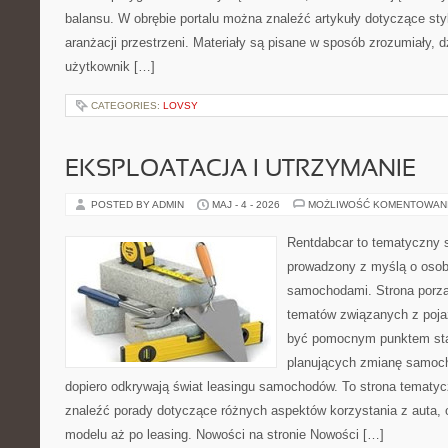
balansu. W obrębie portalu można znaleźć artykuły dotyczące styl
aranżacji przestrzeni. Materiały są pisane w sposób zrozumiały, 
użytkownik […]
CATEGORIES:
LOVSY
EKSPLOATACJA I UTRZYMANIE
POSTED BY ADMIN
MAJ - 4 - 2026
MOŻLIWOŚĆ KOMENTOWAN
Rentdabcar to tematyczny s
prowadzony z myślą o osoba
samochodami. Strona porzą
tematów związanych z poj
być pomocnym punktem sta
planujących zmianę samocho
dopiero odkrywają świat leasingu samochodów. To strona tematy
znaleźć porady dotyczące różnych aspektów korzystania z auta,
modelu aż po leasing. Nowości na stronie Nowości […]