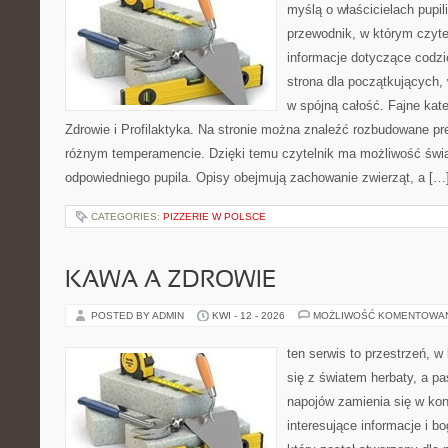
myślą o właścicielach pupi
przewodnik, w którym czyte
informacje dotyczące codzi
strona dla początkujących, 
w spójną całość. Fajne kate
Zdrowie i Profilaktyka. Na stronie można znaleźć rozbudowane pr
różnym temperamencie. Dzięki temu czytelnik ma możliwość św
odpowiedniego pupila. Opisy obejmują zachowanie zwierząt, a […
CATEGORIES:
PIZZERIE W POLSCE
KAWA A ZDROWIE
POSTED BY ADMIN
KWI - 12 - 2026
MOŻLIWOŚĆ KOMENTOWA
ten serwis to przestrzeń, w
się z światem herbaty, a p
napojów zamienia się w konk
interesujące informacje i bo