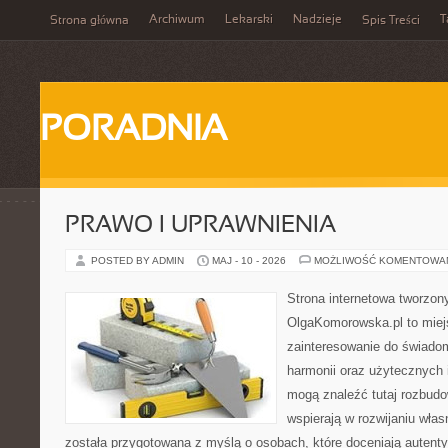
Archiwum
Lekarski
Nadzieje
T
Strona główna
Spis Treści
PORADNIA
PRAWO I UPRAWNIENIA
POSTED BY ADMIN
MAJ - 10 - 2026
MOŻLIWOŚĆ KOMENTOWA
Strona internetowa tworzon
OlgaKomorowska.pl to miejs
zainteresowanie do świadom
harmonii oraz użytecznych 
mogą znaleźć tutaj rozbudo
wspierają w rozwijaniu wła
została przygotowana z myślą o osobach, które doceniają autenty