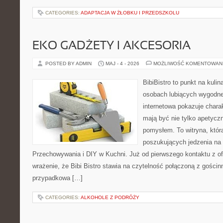
CATEGORIES:
ADAPTACJA W ŻŁOBKU I PRZEDSZKOLU
EKO GADŻETY I AKCESORIA
POSTED BY ADMIN
MAJ - 4 - 2026
MOŻLIWOŚĆ KOMENTOWAN
BibiBistro to punkt na kulin
osobach lubiących wygodne
internetowa pokazuje charak
mają być nie tylko apetyczn
pomysłem. To witryna, któr
poszukujących jedzenia na 
Przechowywania i DIY w Kuchni. Już od pierwszego kontaktu z o
wrażenie, że Bibi Bistro stawia na czytelność połączoną z gościnn
przypadkowa […]
CATEGORIES:
ALKOHOLE Z PODRÓŻY