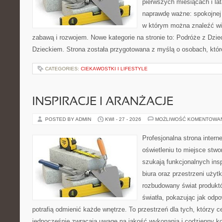
pierwszych miesiącach i lat
naprawdę ważne: spokojnej o
w którym można znaleźć wi
zabawą i rozwojem. Nowe kategorie na stronie to: Podróże z Dzie
Dzieckiem. Strona została przygotowana z myślą o osobach, któ
CATEGORIES:
CIEKAWOSTKI I LIFESTYLE
INSPIRACJE I ARANŻACJE
POSTED BY ADMIN
KWI - 27 - 2026
MOŻLIWOŚĆ KOMENTOWA
Profesjonalna strona inter
oświetleniu to miejsce stwo
szukają funkcjonalnych ins
biura oraz przestrzeni użyt
rozbudowany świat produkt
światła, pokazując jak odp
potrafią odmienić każde wnętrze. To przestrzeń dla tych, którzy c
jednocześnie zwracają uwagę na jakość wykonania i codzienny k