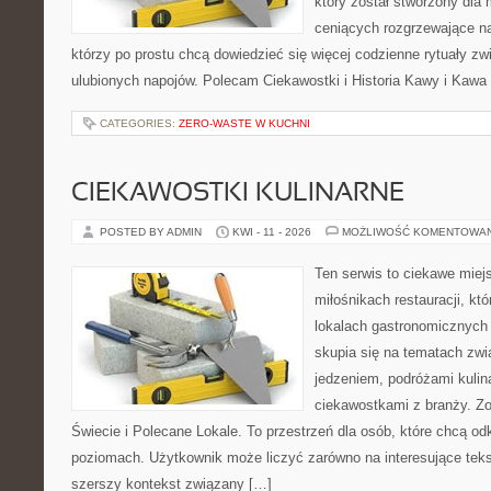
który został stworzony dla
ceniących rozgrzewające na
którzy po prostu chcą dowiedzieć się więcej codzienne rytuały 
ulubionych napojów. Polecam Ciekawostki i Historia Kawy i Kawa 
CATEGORIES:
ZERO-WASTE W KUCHNI
CIEKAWOSTKI KULINARNE
POSTED BY ADMIN
KWI - 11 - 2026
MOŻLIWOŚĆ KOMENTOWA
Ten serwis to ciekawe miej
miłośnikach restauracji, któ
lokalach gastronomicznych 
skupia się na tematach zwi
jedzeniem, podróżami kulina
ciekawostkami z branży. Zo
Świecie i Polecane Lokale. To przestrzeń dla osób, które chcą o
poziomach. Użytkownik może liczyć zarówno na interesujące tekst
szerszy kontekst związany […]