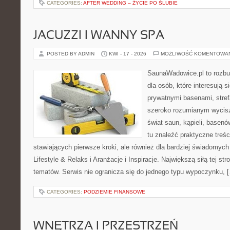
CATEGORIES:
AFTER WEDDING – ŻYCIE PO ŚLUBIE
JACUZZI I WANNY SPA
POSTED BY ADMIN
KWI - 17 - 2026
MOŻLIWOŚĆ KOMENTOWA
SaunaWadowice.pl to rozbu
dla osób, które interesują s
prywatnymi basenami, stref
szeroko rozumianym wycisz
świat saun, kąpieli, base
tu znaleźć praktyczne treś
stawiających pierwsze kroki, ale również dla bardziej świadomyc
Lifestyle & Relaks i Aranżacje i Inspiracje. Największą siłą tej st
tematów. Serwis nie ogranicza się do jednego typu wypoczynku, 
CATEGORIES:
PODZIEMIE FINANSOWE
WNĘTRZA I PRZESTRZEŃ