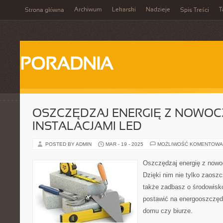
Archiwum
Lekarski
Nadzieje
T
Strona główna
Spis Treści
PORADNIA
OSZCZĘDZAJ ENERGIĘ Z NOWOC
INSTALACJAMI LED
POSTED BY ADMIN
MAR - 19 - 2025
MOŻLIWOŚĆ KOMENTOWA
Oszczędzaj energię z nowo
Dzięki nim nie tylko zaosz
także zadbasz o środowisk
postawić na energooszczęd
domu czy biurze.