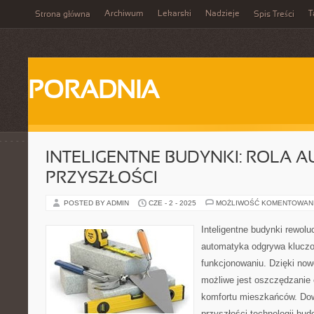
Archiwum
Lekarski
Nadzieje
T
Strona główna
Spis Treści
PORADNIA
INTELIGENTNE BUDYNKI: ROLA 
PRZYSZŁOŚCI
POSTED BY ADMIN
CZE - 2 - 2025
MOŻLIWOŚĆ KOMENTOWAN
Inteligentne budynki rewolu
automatyka odgrywa kluczo
funkcjonowaniu. Dzięki n
możliwe jest oszczędzanie e
komfortu mieszkańców. Dow
przyszłości technologii bud