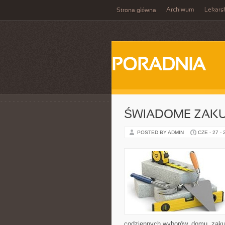
Archiwum
Lekars
Strona główna
PORADNIA
ŚWIADOME ZAK
POSTED BY ADMIN
CZE - 27 -
codziennych wyborów, domu, zakupó