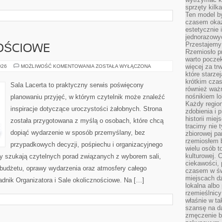
sprzęty kilk
Ten model by
czasem okaz
estetycznie 
jednorazowyc
Przestajemy 
OŚCIOWE
Rzemiosło p
warto poczek
SALE
więcej za tr
026
MOŻLIWOŚĆ KOMENTOWANIA
ZOSTAŁA WYŁĄCZONA
OKOLICZNOŚCIOWE
które starzej
krótkim czas
Sala Lacerta to praktyczny serwis poświęcony
również ważn
nośnikiem lok
planowaniu przyjęć, w którym czytelnik może znaleźć
Każdy region
inspiracje dotyczące uroczystości żałobnych. Strona
zdobienia i 
historii miej
została przygotowana z myślą o osobach, które chcą
tracimy nie 
dopiąć wydarzenie w sposób przemyślany, bez
zbiorowej pa
rzemiosłem 
przypadkowych decyzji, pośpiechu i organizacyjnego
wielu osób t
kulturowej.
zy szukają czytelnych porad związanych z wyborem sali,
ciekawości, 
, budżetu, oprawy wydarzenia oraz atmosfery całego
czasem w św
miejscach dz
adnik Organizatora i Sale okolicznościowe. Na […]
lokalna albo 
rzemieślnic
właśnie w ta
szansę na da
zmęczenie 