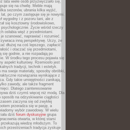
ez lata wiele osób przyzwyczaiło się,
puje się na chwilę. Meble mają
lka sezonów, ubrania kilka wyjść,
a lat, po czym zastępuje się je nowymi.
ł wygodny i z pozoru tani, ale z
ał się kosztowny środowiskowo,
i psychologicznie. Życie wśród rzeczy
h osłabia więź z przedmiotami.
je szanować, naprawiać i rozumieć.
rzywraca inną perspektywę. Uczy, że
ać dłużej na coś lepszego, zapłacić
wałość i otaczać się przedmiotami,
ą się godnie, a nie rozpadają po
ie. W środku tego procesu pojawia się
y aspekt kulturowy. Rzemiosło jest
alnych tradycji, technik i estetyk.
 ma swoje materiały, sposoby obróbki,
praktyczne rozwiązania wynikające z
sca. Gdy takie umiejętności zanikają,
tylko zawody, ale także fragment
mięci. Dlatego zainteresowanie
bywa dziś czymś więcej niż modą. Dla
o sposób na odzyskiwanie ciągłości
 Czasem zaczyna się od zwykłej
potem przeradza się w pasję, a
iadomy wybór zawodowy. W wielu
iała dziś
forum dyskusyjne
grupa
pracownia otwarta, w której starsi
y przekazują wiedzę młodszym. To
kich przestrzeniach tradycja zyskuje