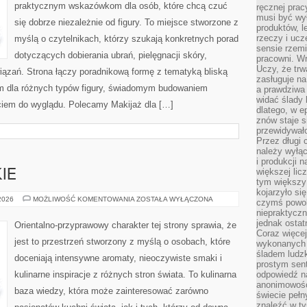
praktycznym wskazówkom dla osób, które chcą czuć
ręcznej prac
musi być wy
się dobrze niezależnie od figury. To miejsce stworzone z
produktów, 
rzeczy i uc
myślą o czytelnikach, którzy szukają konkretnych porad
sensie rzemi
dotyczących dobierania ubrań, pielęgnacji skóry,
pracowni. W
Uczy, że trw
ązań. Strona łączy poradnikową formę z tematyką bliską
zasługuje n
lem dla różnych typów figury, świadomym budowaniem
a prawdziwa 
widać ślady 
ciem do wyglądu. Polecamy Makijaż dla […]
dlatego, w e
znów staje s
przewidywał
Przez długi 
należy wyłąc
i produkcji n
większej lic
IE
tym większy
kojarzyło si
PERFUMY
 2026
MOŻLIWOŚĆ KOMENTOWANIA
ZOSTAŁA WYŁĄCZONA
czymś powol
DAMSKIE
niepraktycz
jednak ostat
Orientalno-przyprawowy charakter tej strony sprawia, że
Coraz więce
jest to przestrzeń stworzony z myślą o osobach, które
wykonanych s
śladem ludzk
doceniają intensywne aromaty, nieoczywiste smaki i
prostym sen
kulinarne inspiracje z różnych stron świata. To kulinarna
odpowiedź n
anonimowości
baza wiedzy, która może zainteresować zarówno
świecie peł
znaleźć w t