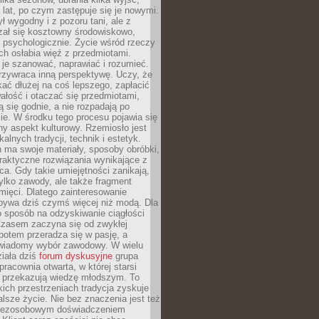
a lat, po czym zastępuje się je nowymi.
ł wygodny i z pozoru tani, ale z
ał się kosztowny środowiskowo,
i psychologicznie. Życie wśród rzeczy
h osłabia więź z przedmiotami.
je szanować, naprawiać i rozumieć.
rzywraca inną perspektywę. Uczy, że
ać dłużej na coś lepszego, zapłacić
wałość i otaczać się przedmiotami,
ą się godnie, a nie rozpadają po
ie. W środku tego procesu pojawia się
y aspekt kulturowy. Rzemiosło jest
alnych tradycji, technik i estetyk.
 ma swoje materiały, sposoby obróbki,
praktyczne rozwiązania wynikające z
sca. Gdy takie umiejętności zanikają,
tylko zawody, ale także fragment
mięci. Dlatego zainteresowanie
bywa dziś czymś więcej niż modą. Dla
o sposób na odzyskiwanie ciągłości
 Czasem zaczyna się od zwykłej
potem przeradza się w pasję, a
iadomy wybór zawodowy. W wielu
iała dziś
forum dyskusyjne
grupa
pracownia otwarta, w której starsi
y przekazują wiedzę młodszym. To
kich przestrzeniach tradycja zyskuje
lsze życie. Nie bez znaczenia jest też
bezosobowym doświadczeniem