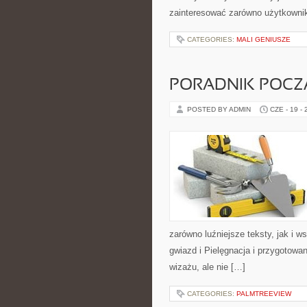
zainteresować zarówno użytkowni
CATEGORIES:
MALI GENIUSZE
PORADNIK POCZĄ
POSTED BY ADMIN
CZE - 19 -
zarówno luźniejsze teksty, jak i 
gwiazd i Pielęgnacja i przygotowa
wizażu, ale nie […]
CATEGORIES:
PALMTREEVIEW