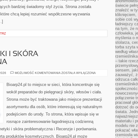
anonimowości
świecie peł
cych bardziej świadomy styl życia. Strona została
znaleźć w t
które chcą lepiej rozumieć współczesne wyzwania
kliknięciem
sobie coś wy
…]
ładniejszy c
na tym, że n
człowieka, j
TRZ
myślenia o m
stolarza, ce
torba szyta 
według własn
I I SKÓRA
rzemieślnika
– takie rzec
NA
przemysłowy
sensem, jaki
DERMOKOSMETYKI
 2026
MOŻLIWOŚĆ KOMENTOWANIA
ZOSTAŁA WYŁĄCZONA
zauważyć, ż
I
odrzuca cał
SKÓRA
PROBLEMATYCZNA
rzemieślnikó
Bioarp24.pl to miejsce w sieci, która koncentruje się
społeczności
wokół preparatów do pielęgnacji skóry, włosów i ciała.
nowoczesnyc
połączenie t
Strona może być traktowana jako miejsce prezentacji
pracował głó
asortymentu dla osób, które interesują się naturalnym
dotrzeć do o
świata. Jedn
podejściem do urody. To strona, która wpisuje się w
najważniejsz
materiału i 
rosnące zainteresowanie łagodniejszą codzienną
modelu nie 
tyki i skóra problematyczna i Recenzje i porównania.
pokazać wła
rzemiosła wi
rta produktów kosmetycznych. Bioarp24.pl może