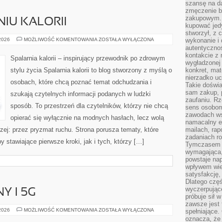
szansę na da
zmęczenie 
zakupowym. K
IU KALORII
kupować jedy
stworzył, z 
NAUKA
 2026
MOŻLIWOŚĆ KOMENTOWANIA
ZOSTAŁA WYŁĄCZONA
wykonanie i 
O
autentycznoś
SPALANIU
kontakcie z 
KALORII
Spalarnia kalorii – inspirujący przewodnik po zdrowym
wygładzonej 
stylu życia Spalarnia kalorii to blog stworzony z myślą o
konkret, mat
nierzadko u
osobach, które chcą poznać temat odchudzania i
Takie doświa
sam zakup, p
szukają czytelnych informacji podanych w ludzki
zaufaniu. Rz
sposób. To przestrzeń dla czytelników, którzy nie chcą
sens osobom,
zawodach ws
opierać się wyłącznie na modnych hasłach, lecz wolą
namacalny ef
rzej: przez pryzmat ruchu. Strona porusza tematy, które
mailach, rap
zadaniach r
stawiające pierwsze kroki, jak i tych, którzy […]
Tymczasem pr
wymagająca,
powstaje nap
wpływem wied
satysfakcję, 
Dlatego częś
wyczerpując
Y I 5G
próbuje sił 
zawsze jest 
INTERNET
 2026
MOŻLIWOŚĆ KOMENTOWANIA
ZOSTAŁA WYŁĄCZONA
spełniające.
MOBILNY
oznacza, że
I