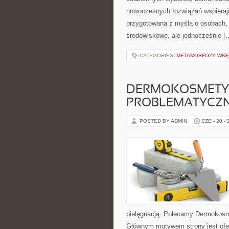
nowoczesnych rozwiązań wspierają
przygotowana z myślą o osobach, 
środowiskowe, ale jednocześnie [
CATEGORIES:
METAMORFOZY WNĘ
DERMOKOSMETYK
PROBLEMATYCZ
POSTED BY ADMIN
CZE - 20 -
pielęgnacją. Polecamy Dermokosme
Głównym motywem strony jest ofe