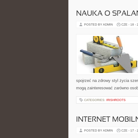
NAUKA O SPALAN
POSTED BY ADMIN
CZE - 18 -
spojrzeć na zdrowy styl życia sze
mogą zainteresować zarówno osoby 
CATEGORIES:
IRISHROOTS
INTERNET MOBILN
POSTED BY ADMIN
CZE - 17 -