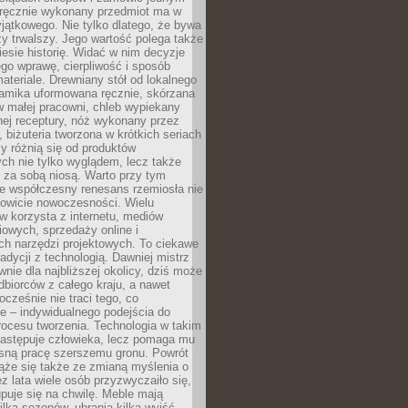
, ręcznie wykonany przedmiot ma w
jątkowego. Nie tylko dlatego, że bywa
zy trwalszy. Jego wartość polega także
iesie historię. Widać w nim decyzje
ego wprawę, cierpliwość i sposób
ateriale. Drewniany stół od lokalnego
ramika uformowana ręcznie, skórzana
w małej pracowni, chleb wypiekany
ej receptury, nóż wykonany przez
, biżuteria tworzona w krótkich seriach
zy różnią się od produktów
ch nie tylko wyglądem, lecz także
 za sobą niosą. Warto przy tym
e współczesny renesans rzemiosła nie
kowicie nowoczesności. Wielu
w korzysta z internetu, mediów
owych, sprzedaży online i
h narzędzi projektowych. To ciekawe
radycji z technologią. Dawniej mistrz
wnie dla najbliższej okolicy, dziś może
dbiorców z całego kraju, a nawet
ocześnie nie traci tego, co
e – indywidualnego podejścia do
procesu tworzenia. Technologia w takim
zastępuje człowieka, lecz pomaga mu
sną pracę szerszemu gronu. Powrót
ąże się także ze zmianą myślenia o
ez lata wiele osób przyzwyczaiło się,
puje się na chwilę. Meble mają
lka sezonów, ubrania kilka wyjść,