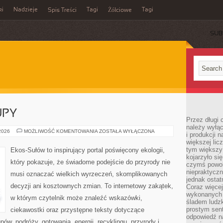
ki
Nadzieje
Tagi
Tagi
Spis Treści
Żółciowe
SUB
UPY
Przez długi 
należy wyłąc
ŚWIADOME
 2026
MOŻLIWOŚĆ KOMENTOWANIA
ZOSTAŁA WYŁĄCZONA
i produkcji n
ZAKUPY
większej lic
tym większy
Ekos-Sułów to inspirujący portal poświęcony ekologii,
kojarzyło si
który pokazuje, że świadome podejście do przyrody nie
czymś powol
niepraktycz
musi oznaczać wielkich wyrzeczeń, skomplikowanych
jednak ostat
decyzji ani kosztownych zmian. To internetowy zakątek,
Coraz więce
wykonanych s
w którym czytelnik może znaleźć wskazówki,
śladem ludzk
prostym sen
ciekawostki oraz przystępne teksty dotyczące
odpowiedź n
w, podróży, gotowania, energii, recyklingu, przyrody i