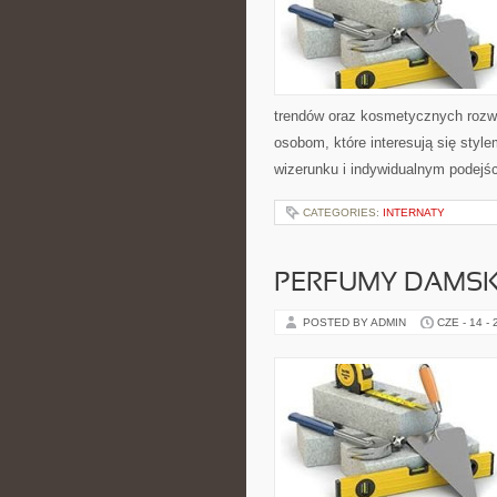
trendów oraz kosmetycznych rozwi
osobom, które interesują się sty
wizerunku i indywidualnym podejś
CATEGORIES:
INTERNATY
PERFUMY DAMSK
POSTED BY ADMIN
CZE - 14 -