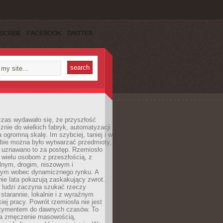
SCRIBE
FACEBOOK
TWITTER
czas wydawało się, że przyszłość
znie do wielkich fabryk, automatyzacji
a ogromną skalę. Im szybciej, taniej i w
zbie można było wytwarzać przedmioty,
 uznawano to za postęp. Rzemiosło
ę wielu osobom z przeszłością, z
nym, drogim, niszowym i
nym wobec dynamicznego rynku. A
nie lata pokazują zaskakujący zwrot.
j ludzi zaczyna szukać rzeczy
tarannie, lokalnie i z wyraźnym
iej pracy. Powrót rzemiosła nie jest
tymentem do dawnych czasów. To
a zmęczenie masowością,