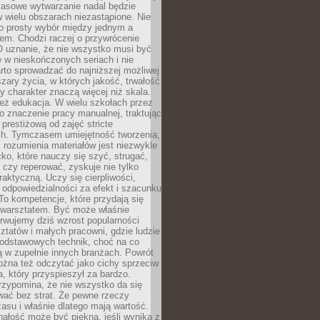
Masowe wytwarzanie nadal będzie
w wielu obszarach niezastąpione. Nie
 o prosty wybór między jednym a
em. Chodzi raczej o przywrócenie
O uznanie, że nie wszystko musi być
 w nieskończonych seriach i nie
rto sprowadzać do najniższej możliwej
zary życia, w których jakość, trwałość
ny charakter znaczą więcej niż skala.
 też edukacja. W wielu szkołach przez
no znaczenie pracy manualnej, traktując
 prestiżową od zajęć stricte
ch. Tymczasem umiejętność tworzenia,
i rozumienia materiałów jest niezwykle
ko, które nauczy się szyć, strugać,
ć czy reperować, zyskuje nie tylko
aktyczną. Uczy się cierpliwości,
 odpowiedzialności za efekt i szacunku
To kompetencje, które przydają się
 warsztatem. Być może właśnie
rwujemy dziś wzrost popularności
ztatów i małych pracowni, gdzie ludzie
podstawowych technik, choć na co
ą w zupełnie innych branżach. Powrót
żna też odczytać jako cichy sprzeciw
, który przyspieszył za bardzo.
rzypomina, że nie wszystko da się
wać bez strat. Że pewne rzeczy
su i właśnie dlatego mają wartość.
ałość może być piękna, jeśli wynika z