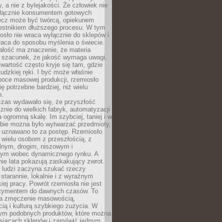
y, a nie z bylejakości. Że człowiek nie
łącznie konsumentem gotowych
lecz może być twórcą, opiekunem
zestnikiem dłuższego procesu. W tym
osło nie wraca wyłącznie do sklepów i
raca do sposobu myślenia o świecie.
ałość ma znaczenie, że materia
a szacunek, że jakość wymaga uwagi,
wartość często kryje się tam, gdzie
ludzkiej ręki. I być może właśnie
poce masowej produkcji, rzemiosło
ię potrzebne bardziej, niż wielu
o.
czas wydawało się, że przyszłość
znie do wielkich fabryk, automatyzacji
a ogromną skalę. Im szybciej, taniej i w
zbie można było wytwarzać przedmioty,
 uznawano to za postęp. Rzemiosło
ę wielu osobom z przeszłością, z
nym, drogim, niszowym i
nym wobec dynamicznego rynku. A
nie lata pokazują zaskakujący zwrot.
j ludzi zaczyna szukać rzeczy
tarannie, lokalnie i z wyraźnym
iej pracy. Powrót rzemiosła nie jest
tymentem do dawnych czasów. To
a zmęczenie masowością,
ą i kulturą szybkiego zużycia. W
nym podobnych produktów, które można
ysiącach sklepów i zamówić jednym