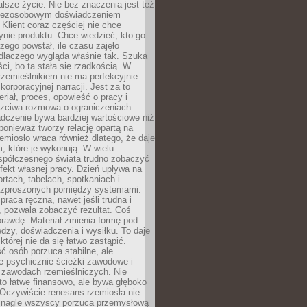
lsze życie. Nie bez znaczenia jest też
bezosobowym doświadczeniem
lient coraz częściej nie chce
nie produktu. Chce wiedzieć, kto go
czego powstał, ile czasu zajęło
dlaczego wygląda właśnie tak. Szuka
ci, bo ta stała się rzadkością. W
rzemieślnikiem nie ma perfekcyjnie
korporacyjnej narracji. Jest za to
eriał, proces, opowieść o pracy i
czciwa rozmowa o ograniczeniach.
dczenie bywa bardziej wartościowe niż
onieważ tworzy relację opartą na
emiosło wraca również dlatego, że daje
 które je wykonują. W wielu
półczesnego świata trudno zobaczyć
ekt własnej pracy. Dzień upływa na
ortach, tabelach, spotkaniach i
ozproszonych pomiędzy systemami.
aca ręczna, nawet jeśli trudna i
 pozwala zobaczyć rezultat. Coś
rawdę. Materiał zmienia formę pod
zy, doświadczenia i wysiłku. To daje
której nie da się łatwo zastąpić.
ć osób porzuca stabilne, ale
e psychicznie ścieżki zawodowe i
w zawodach rzemieślniczych. Nie
to łatwe finansowo, ale bywa głęboko
 Oczywiście renesans rzemiosła nie
 nagle wszyscy porzucą przemysłową