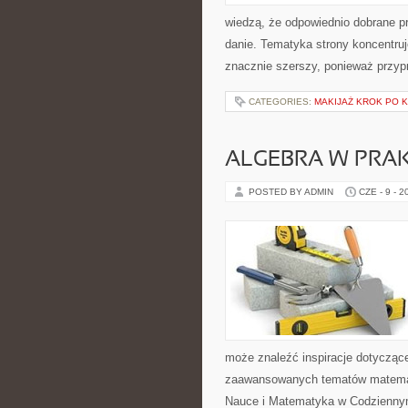
wiedzą, że odpowiednio dobrane pr
danie. Tematyka strony koncentruje
znacznie szerszy, ponieważ przyp
CATEGORIES:
MAKIJAŻ KROK PO 
ALGEBRA W PRA
POSTED BY ADMIN
CZE - 9 - 2
może znaleźć inspiracje dotycząc
zaawansowanych tematów matemat
Nauce i Matematyka w Codziennym