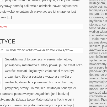
pasjonatów kuchni świata, jak i tych, którzy od dawna
kliknięciem
zyprawy potrafią całkowicie odmienić nawet najprostsze
sobie coś wy
ładniejszy c
 się wokół orientalnych przypraw, ale jej charakter jest
na tym, że n
rawy […]
człowieka, j
myślenia o m
stolarza, ce
KROKU
torba szyta 
według własn
rzemieślnika
– takie rzec
KTYCE
przemysłowy
sensem, jaki
zauważyć, ż
ALGEBRA
026
MOŻLIWOŚĆ KOMENTOWANIA
ZOSTAŁA WYŁĄCZONA
W
odrzuca cał
PRAKTYCE
rzemieślnikó
SuperMatma.pl to praktyczny serwis internetowy
społeczności
nowoczesnyc
poświęcony matematyce, który pokazuje, że świat liczb,
połączenie t
wzorów, równań i logicznych zależności może być
pracował głó
dotrzeć do o
zrozumiały. Strona została stworzona z myślą o
świata. Jedn
najważniejsz
osobach, które chcą poznawać liczby od bardziej
materiału i 
przyjaznej strony. To miejsce, w którym nauczyciel
modelu nie 
pokazać wła
e zarówno podstawowych zagadnień, jak i bardziej
rzemiosła wi
ycznych. Zobacz także Matematyka w Technologii i
jakości. Prz
że rzeczy ku
 Życiu. Serwis ten portal matematyczny prezentuje […]
wytrzymać ki