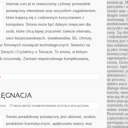
produkcję. 
5G
Internat.com.pl to nowoczesny cyfrowy przewodnik
potrzebne i 
poświęcony internetowi oraz wszystkim zagadnieniom,
chodzi więc
drugim świat
które kojarzą się z codziennym korzystaniem z
równowagi. 
produkowane
komputera. Strona może być dobrym miejscem dla
wszystko wa
osób, które chcą lepiej zrozumieć świecie internetu,
ceny. Są obs
i indywidual
sieci bezprzewodowych, światłowodów, 5G, chmury,
Istotna jest
az firmowych rozwiązań technologicznych. Nowości na
lata osłabia
ją jako mniej
 Danych i Czytelnicy o Temacie. To strona, w którym
teoretyczny
naprawiania 
ób zrozumiały. Zamiast niepotrzebnego komplikowania,
cenna. Dziec
toczyć, lepi
sprawność pr
dokładności,
A
do procesu. 
daleko poza
dlatego obse
kursów, wars
ELĘGNACJA
wracają do 
dzień pracuj
rzemiosła mo
KOSMETYKI
 2026
MOŻLIWOŚĆ KOMENTOWANIA
ZOSTAŁA WYŁĄCZONA
I
wobec świata
PIELĘGNACJA
Rzemiosło p
Serwis poradnikowy poświęcony jest ubiorowi, urodzie,
zoptymalizo
wymagają cza
produktom kosmetycznym, upiększaniu twarzy oraz
Że niedoskon