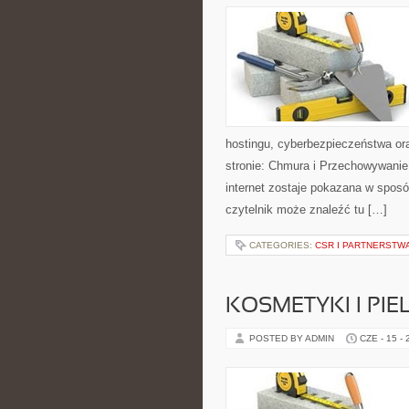
hostingu, cyberbezpieczeństwa or
stronie: Chmura i Przechowywanie
internet zostaje pokazana w spos
czytelnik może znaleźć tu […]
CATEGORIES:
CSR I PARTNERSTW
KOSMETYKI I PI
POSTED BY ADMIN
CZE - 15 -