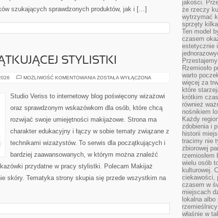
jakości. Prz
ków szukających sprawdzonych produktów, jak i […]
że rzeczy ku
wytrzymać ki
sprzęty kilk
Ten model by
czasem okaz
estetycznie 
jednorazowyc
TKUJĄCEJ STYLISTKI
Przestajemy 
Rzemiosło p
warto poczek
PORADNIK
 2026
MOŻLIWOŚĆ KOMENTOWANIA
ZOSTAŁA WYŁĄCZONA
więcej za tr
POCZĄTKUJĄCEJ
STYLISTKI
które starzej
Studio Veriss to internetowy blog poświęcony wizażowi
krótkim czas
również ważn
oraz sprawdzonym wskazówkom dla osób, które chcą
nośnikiem lok
Każdy region
rozwijać swoje umiejętności makijażowe. Strona ma
zdobienia i 
charakter edukacyjny i łączy w sobie tematy związane z
historii miej
tracimy nie 
technikami wizażystów. To serwis dla początkujących i
zbiorowej pa
bardziej zaawansowanych, w którym można znaleźć
rzemiosłem 
wielu osób t
wskazówki przydatne w pracy stylistki. Polecam Makijaż
kulturowej.
ciekawości, 
nie skóry. Tematyka strony skupia się przede wszystkim na
czasem w św
miejscach dz
lokalna albo 
rzemieślnic
właśnie w ta