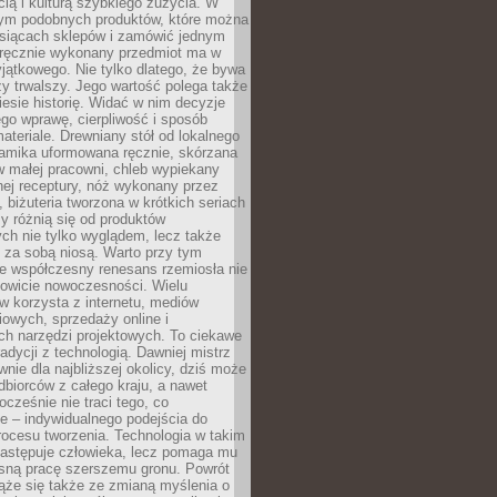
ą i kulturą szybkiego zużycia. W
nym podobnych produktów, które można
ysiącach sklepów i zamówić jednym
, ręcznie wykonany przedmiot ma w
jątkowego. Nie tylko dlatego, że bywa
zy trwalszy. Jego wartość polega także
iesie historię. Widać w nim decyzje
ego wprawę, cierpliwość i sposób
ateriale. Drewniany stół od lokalnego
ramika uformowana ręcznie, skórzana
w małej pracowni, chleb wypiekany
ej receptury, nóż wykonany przez
, biżuteria tworzona w krótkich seriach
zy różnią się od produktów
ch nie tylko wyglądem, lecz także
 za sobą niosą. Warto przy tym
e współczesny renesans rzemiosła nie
kowicie nowoczesności. Wielu
w korzysta z internetu, mediów
owych, sprzedaży online i
h narzędzi projektowych. To ciekawe
radycji z technologią. Dawniej mistrz
wnie dla najbliższej okolicy, dziś może
dbiorców z całego kraju, a nawet
ocześnie nie traci tego, co
e – indywidualnego podejścia do
procesu tworzenia. Technologia w takim
zastępuje człowieka, lecz pomaga mu
sną pracę szerszemu gronu. Powrót
ąże się także ze zmianą myślenia o