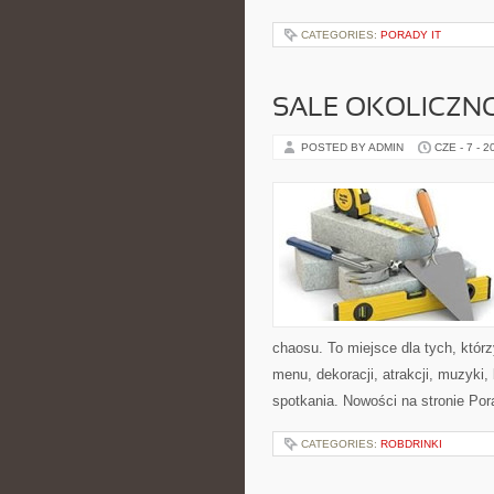
CATEGORIES:
PORADY IT
SALE OKOLICZN
POSTED BY ADMIN
CZE - 7 - 2
chaosu. To miejsce dla tych, któr
menu, dekoracji, atrakcji, muzyki
spotkania. Nowości na stronie Por
CATEGORIES:
ROBDRINKI