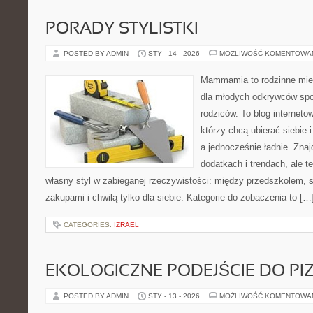
PORADY STYLISTKI
POSTED BY ADMIN
STY - 14 - 2026
MOŻLIWOŚĆ KOMENTOWA
Mammamia to rodzinne miej
dla młodych odkrywców spo
rodziców. To blog interneto
którzy chcą ubierać siebie 
a jednocześnie ładnie. Znajd
dodatkach i trendach, ale t
własny styl w zabieganej rzeczywistości: między przedszkolem, 
zakupami i chwilą tylko dla siebie. Kategorie do zobaczenia to […
CATEGORIES:
IZRAEL
EKOLOGICZNE PODEJŚCIE DO PI
POSTED BY ADMIN
STY - 13 - 2026
MOŻLIWOŚĆ KOMENTOWA