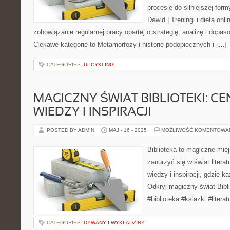
procesie do silniejszej form
Dawid | Treningi i dieta onli
zobowiązanie regularnej pracy opartej o strategię, analizę i dopa
Ciekawe kategorie to Metamorfozy i historie podopiecznych i […]
CATEGORIES:
UPCYKLING
MAGICZNY ŚWIAT BIBLIOTEKI: C
WIEDZY I INSPIRACJI
POSTED BY ADMIN
MAJ - 16 - 2025
MOŻLIWOŚĆ KOMENTOWA
Biblioteka to magiczne mi
zanurzyć się w świat litera
wiedzy i inspiracji, gdzie k
Odkryj magiczny świat Bibli
#biblioteka #ksiazki #literat
CATEGORIES:
DYWANY I WYKŁADZINY