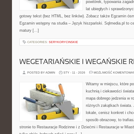
powtórek, typowania zagadn
lat ubiegłych i sprawdzony
gotowy tekst (bez HTML, bez linków). Zobacz także Egzamin ósmok
Egzamin wstępny na studia – Język hiszpański. Sqlmedia.pl to 
matury […]
CATEGORIES:
SERYKORYCINSKIE
WEGETARIAŃSKIE I WEGAŃSKIE 
POSTED BY ADMIN
STY - 11 - 2026
MOŻLIWOŚĆ KOMENTOWA
Witamy w miejscu, które p
kuchnią i ciekawości świat
mapa dobrego jedzenia w r
różnych zakątkach świata. 
lokale, cenisz konkret i ch
sposób obrazowy, to trafias
stronie to Restauracje Rodzinne i z Dziećmi i Restauracje w Miast