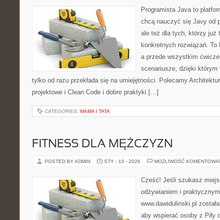
Programista Java to platfo
chcą nauczyć się Javy od p
ale też dla tych, którzy już
konkretnych rozwiązań. To k
a przede wszystkim ćwiczen
scenariusze, dzięki którym w
tylko od razu przekłada się na umiejętności. Polecamy Architekt
projektowe i Clean Code i dobre praktyki […]
CATEGORIES:
MAMA I TATA
FITNESS DLA MĘŻCZYZN
POSTED BY ADMIN
STY - 10 - 2026
MOŻLIWOŚĆ KOMENTOWA
Cześć! Jeśli szukasz miejsc
odżywianiem i praktycznym
www.dawidulinski.pl został
aby wspierać osoby z Piły o