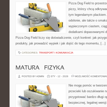
Pizza Dog Field to przestr
pizzy, którzy chcą odkrywa
tym legendarnym plackiem. 
odsłonie, ale także o smaka
wypieczonym ciastem, ciąg
dodatkami dopasowanymi do
Pizza Dog Field liczy się doświadczenie, czyli konkret: jak przyg
produkty, jak prowadzić wypiek i jak dojść do tego momentu, […]
CATEGORIES:
TRANSPORT I KOMUNIKACJA
MATURA – FIZYKA
POSTED BY ADMIN
STY - 12 - 2026
MOŻLIWOŚĆ KOMENTOWA
Nie mogę pomóc w tworzeniu
przecieki lub oszukiwanie 
przygotować bardzo długi o
bezpiecznej, legalnej wersji