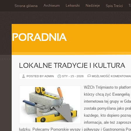
Archiwum
Lekarski
Nadzieje
T
Strona główna
Spis Treści
PORADNIA
LOKALNE TRADYCJE I KULTURA
POSTED BY ADMIN
STY - 15 - 2026
MOŻLIWOŚĆ KOMENTOWA
WŻCh Trójmiasto to platform
którzy chcą żyć Ewangelią 
internetowa tej grupy w Gd
została pomyślana jako pr
każdego, kto dopiero pozna
informacja, ale też zaprosz
ludzku. Polecamy Pomorskie wyspy i półwyspy i Gastronomia P