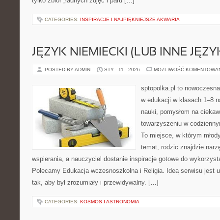
tylko zbiór „ładnych zdjęć i paru […]
CATEGORIES:
INSPIRACJE I NAJPIĘKNIEJSZE AKWARIA
JĘZYK NIEMIECKI (LUB INNE JĘZY
POSTED BY ADMIN
STY - 11 - 2026
MOŻLIWOŚĆ KOMENTOWA
sptopolka.pl to nowoczesna
w edukacji w klasach 1–8 
nauki, pomysłom na ciekaw
towarzyszeniu w codziennym
To miejsce, w którym młod
temat, rodzic znajdzie nar
wspierania, a nauczyciel dostanie inspiracje gotowe do wykorzystan
Polecamy Edukacja wczesnoszkolna i Religia. Ideą serwisu jest 
tak, aby był zrozumiały i przewidywalny. […]
CATEGORIES:
KOSMOS I ASTRONOMIA