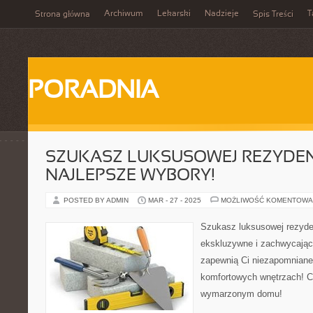
Archiwum
Lekarski
Nadzieje
T
Strona główna
Spis Treści
PORADNIA
SZUKASZ LUKSUSOWEJ REZYDEN
NAJLEPSZE WYBORY!
POSTED BY ADMIN
MAR - 27 - 2025
MOŻLIWOŚĆ KOMENTOWA
Szukasz luksusowej rezyden
ekskluzywne i zachwycające
zapewnią Ci niezapomniane
komfortowych wnętrzach! C
wymarzonym domu!