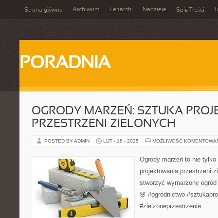
Archiwum
Lekarski
Nadzieje
T
Strona główna
Spis Treści
PORADNIA
OGRODY MARZEŃ: SZTUKA PRO
PRZESTRZENI ZIELONYCH
POSTED BY ADMIN
LUT - 18 - 2025
MOŻLIWOŚĆ KOMENTOWA
Ogrody marzeń to nie tylko 
projektowania przestrzeni z
stworzyć wymarzony ogród
🌸 #ogrodnictwo #sztukapro
#zielzoneprzestrzenie