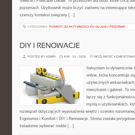
Świecie i Polecane Lokale. To przestrzeń dla osób, które chcą o
poziomach. Użytkownik może liczyć zarówno na interesujące tekst
szerszy kontekst związany […]
CATEGORIES:
POWRÓT DO AKTYWNOŚCI PO DŁUGIEJ PRZERWIE
DIY I RENOWACJE
POSTED BY ADMIN
KWI - 10 - 2026
MOŻLIWOŚĆ KOMENTOWA
Italsystem to dynamicznie r
online, która koncentruje si
użytecznych wskazówkach 
mieszkanie i gabinet. To m
łączy się z funkcjonalności
myślą o użytkownikach, kt
rozwiązań dotyczących wyposażenia wnętrz i szeroko rozumianeg
Ergonomia i Komfort i DIY i Renowacje. Strona została przygotow
świadomie wybierać meble […]