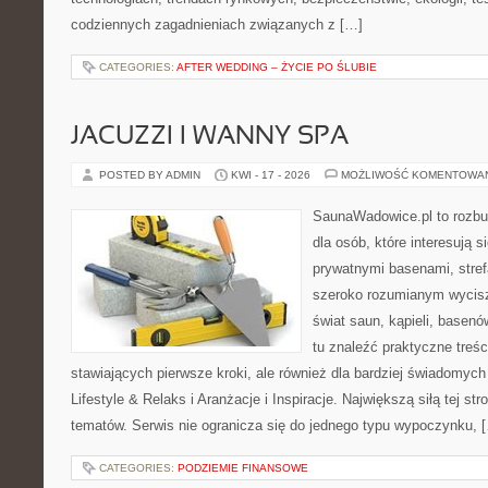
codziennych zagadnieniach związanych z […]
CATEGORIES:
AFTER WEDDING – ŻYCIE PO ŚLUBIE
JACUZZI I WANNY SPA
POSTED BY ADMIN
KWI - 17 - 2026
MOŻLIWOŚĆ KOMENTOWA
SaunaWadowice.pl to rozbu
dla osób, które interesują s
prywatnymi basenami, stref
szeroko rozumianym wycisz
świat saun, kąpieli, base
tu znaleźć praktyczne treś
stawiających pierwsze kroki, ale również dla bardziej świadomyc
Lifestyle & Relaks i Aranżacje i Inspiracje. Największą siłą tej st
tematów. Serwis nie ogranicza się do jednego typu wypoczynku, 
CATEGORIES:
PODZIEMIE FINANSOWE