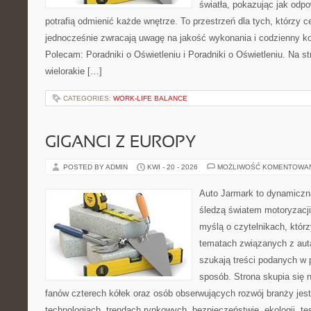
światła, pokazując jak odp
potrafią odmienić każde wnętrze. To przestrzeń dla tych, którzy c
jednocześnie zwracają uwagę na jakość wykonania i codzienny k
Polecam: Poradniki o Oświetleniu i Poradniki o Oświetleniu. Na s
wielorakie […]
CATEGORIES:
WORK-LIFE BALANCE
GIGANCI Z EUROPY
POSTED BY ADMIN
KWI - 20 - 2026
MOŻLIWOŚĆ KOMENTOWA
Auto Jarmark to dynamiczna
śledzą światem motoryzacji
myślą o czytelnikach, któr
tematach związanych z aut
szukają treści podanych w 
sposób. Strona skupia się 
fanów czterech kółek oraz osób obserwujących rozwój branży jes
technologiach, trendach rynkowych, bezpieczeństwie, ekologii, t