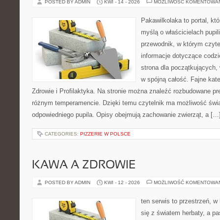
POSTED BY ADMIN
KWI - 14 - 2026
MOŻLIWOŚĆ KOMENTOWA
Pakawilkolaka to portal, kt
myślą o właścicielach pupi
przewodnik, w którym czyte
informacje dotyczące codzi
strona dla początkujących, 
w spójną całość. Fajne kate
Zdrowie i Profilaktyka. Na stronie można znaleźć rozbudowane pr
różnym temperamencie. Dzięki temu czytelnik ma możliwość św
odpowiedniego pupila. Opisy obejmują zachowanie zwierząt, a […
CATEGORIES:
PIZZERIE W POLSCE
KAWA A ZDROWIE
POSTED BY ADMIN
KWI - 12 - 2026
MOŻLIWOŚĆ KOMENTOWA
ten serwis to przestrzeń, w
się z światem herbaty, a p