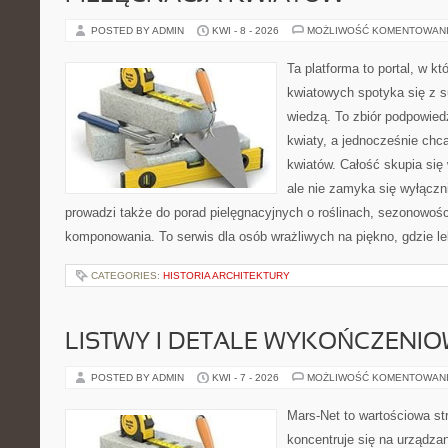
POSTED BY ADMIN
KWI - 8 - 2026
MOŻLIWOŚĆ KOMENTOWAN
Ta platforma to portal, w k
kwiatowych spotyka się z s
wiedzą. To zbiór podpowiedz
kwiaty, a jednocześnie chc
kwiatów. Całość skupia się
ale nie zamyka się wyłączn
prowadzi także do porad pielęgnacyjnych o roślinach, sezonowośc
komponowania. To serwis dla osób wrażliwych na piękno, gdzie le
CATEGORIES:
HISTORIA ARCHITEKTURY
LISTWY I DETALE WYKOŃCZENI
POSTED BY ADMIN
KWI - 7 - 2026
MOŻLIWOŚĆ KOMENTOWAN
Mars-Net to wartościowa str
koncentruje się na urządza