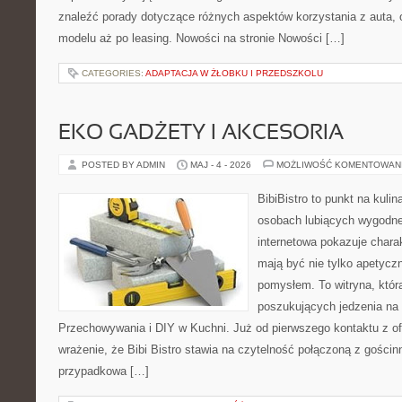
znaleźć porady dotyczące różnych aspektów korzystania z auta,
modelu aż po leasing. Nowości na stronie Nowości […]
CATEGORIES:
ADAPTACJA W ŻŁOBKU I PRZEDSZKOLU
EKO GADŻETY I AKCESORIA
POSTED BY ADMIN
MAJ - 4 - 2026
MOŻLIWOŚĆ KOMENTOWAN
BibiBistro to punkt na kulin
osobach lubiących wygodne
internetowa pokazuje charak
mają być nie tylko apetyczn
pomysłem. To witryna, któr
poszukujących jedzenia na 
Przechowywania i DIY w Kuchni. Już od pierwszego kontaktu z o
wrażenie, że Bibi Bistro stawia na czytelność połączoną z gościnn
przypadkowa […]