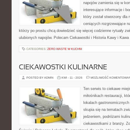
napojów zamienia się w konk
interesujące informacje i bo
który został stworzony dla
ceniących rozgrzewające na
którzy po prostu chcą dowiedzieć się więcej codzienne rytuały 
ulubionych napojów. Polecam Ciekawostki i Historia Kawy i Kawa 
CATEGORIES:
ZERO-WASTE W KUCHNI
CIEKAWOSTKI KULINARNE
POSTED BY ADMIN
KWI - 11 - 2026
MOŻLIWOŚĆ KOMENTOWA
Ten serwis to ciekawe miej
miłośnikach restauracji, któ
lokalach gastronomicznych 
skupia się na tematach zwi
jedzeniem, podróżami kulina
ciekawostkami z branży. Zo