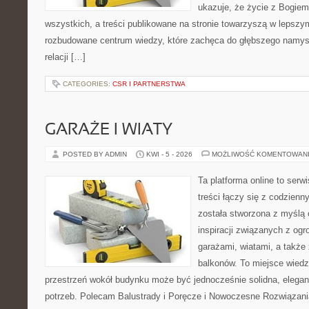
ukazuje, że życie z Bogie
wszystkich, a treści publikowane na stronie towarzyszą w lepszym 
rozbudowane centrum wiedzy, które zachęca do głębszego namys
relacji […]
CATEGORIES:
CSR I PARTNERSTWA
GARAŻE I WIATY
POSTED BY ADMIN
KWI - 5 - 2026
MOŻLIWOŚĆ KOMENTOWAN
Ta platforma online to serw
treści łączy się z codzien
została stworzona z myślą
inspiracji związanych z og
garażami, wiatami, a także
balkonów. To miejsce wiedzy
przestrzeń wokół budynku może być jednocześnie solidna, elega
potrzeb. Polecam Balustrady i Poręcze i Nowoczesne Rozwiązani