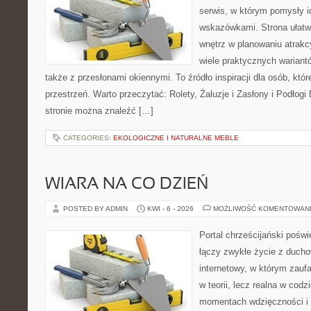
serwis, w którym pomysły 
wskazówkami. Strona ułatw
wnętrz w planowaniu atrakc
wiele praktycznych wariant
także z przesłonami okiennymi. To źródło inspiracji dla osób, k
przestrzeń. Warto przeczytać: Rolety, Żaluzje i Zasłony i Podłog
stronie można znaleźć […]
CATEGORIES:
EKOLOGICZNE I NATURALNE MEBLE
WIARA NA CO DZIEŃ
POSTED BY ADMIN
KWI - 6 - 2026
MOŻLIWOŚĆ KOMENTOWAN
Portal chrześcijański poświ
łączy zwykłe życie z ducho
internetowy, w którym zauf
w teorii, lecz realna w codz
momentach wdzięczności i 