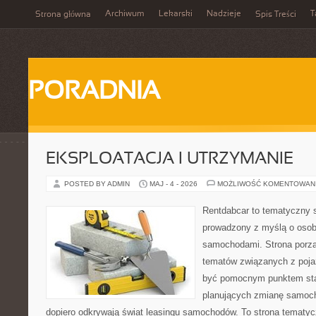
Archiwum
Lekarski
Nadzieje
T
Strona główna
Spis Treści
PORADNIA
EKSPLOATACJA I UTRZYMANIE
POSTED BY ADMIN
MAJ - 4 - 2026
MOŻLIWOŚĆ KOMENTOWAN
Rentdabcar to tematyczny s
prowadzony z myślą o osoba
samochodami. Strona porzą
tematów związanych z poj
być pomocnym punktem sta
planujących zmianę samocho
dopiero odkrywają świat leasingu samochodów. To strona tematy