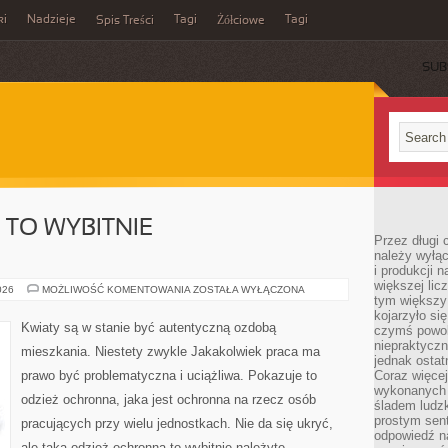
ki
Nadzieje
Tagi
Tagi
Spis Treści
Żółciowe
SUB
 TO WYBITNIE
Przez długi 
należy wyłąc
i produkcji n
większej lic
ODZIEŻ
026
MOŻLIWOŚĆ KOMENTOWANIA
ZOSTAŁA WYŁĄCZONA
tym większy
SPODNIA
TO
kojarzyło si
WYBITNIE
Kwiaty są w stanie być autentyczną ozdobą
czymś powol
NADZWYCZAJNY
niepraktycz
mieszkania. Niestety zwykle Jakakolwiek praca ma
jednak ostat
prawo być problematyczna i uciążliwa. Pokazuje to
Coraz więce
wykonanych s
odzież ochronna, jaka jest ochronna na rzecz osób
śladem ludzk
prostym sen
pracujących przy wielu jednostkach. Nie da się ukryć,
odpowiedź n
ale taka odzież ochronna to wybitnie należyte