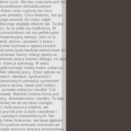
lsze życie. Nie bez znaczenia jest też
bezosobowym doświadczeniem
lient coraz częściej nie chce
nie produktu. Chce wiedzieć, kto go
czego powstał, ile czasu zajęło
dlaczego wygląda właśnie tak. Szuka
ci, bo ta stała się rzadkością. W
rzemieślnikiem nie ma perfekcyjnie
korporacyjnej narracji. Jest za to
eriał, proces, opowieść o pracy i
czciwa rozmowa o ograniczeniach.
dczenie bywa bardziej wartościowe niż
onieważ tworzy relację opartą na
emiosło wraca również dlatego, że daje
 które je wykonują. W wielu
półczesnego świata trudno zobaczyć
ekt własnej pracy. Dzień upływa na
ortach, tabelach, spotkaniach i
ozproszonych pomiędzy systemami.
aca ręczna, nawet jeśli trudna i
 pozwala zobaczyć rezultat. Coś
rawdę. Materiał zmienia formę pod
zy, doświadczenia i wysiłku. To daje
której nie da się łatwo zastąpić.
ć osób porzuca stabilne, ale
e psychicznie ścieżki zawodowe i
w zawodach rzemieślniczych. Nie
to łatwe finansowo, ale bywa głęboko
 Oczywiście renesans rzemiosła nie
 nagle wszyscy porzucą przemysłową