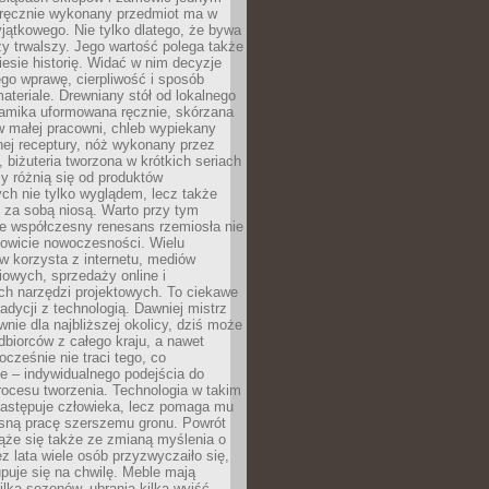
, ręcznie wykonany przedmiot ma w
jątkowego. Nie tylko dlatego, że bywa
zy trwalszy. Jego wartość polega także
iesie historię. Widać w nim decyzje
ego wprawę, cierpliwość i sposób
ateriale. Drewniany stół od lokalnego
ramika uformowana ręcznie, skórzana
w małej pracowni, chleb wypiekany
ej receptury, nóż wykonany przez
, biżuteria tworzona w krótkich seriach
zy różnią się od produktów
ch nie tylko wyglądem, lecz także
 za sobą niosą. Warto przy tym
e współczesny renesans rzemiosła nie
kowicie nowoczesności. Wielu
w korzysta z internetu, mediów
owych, sprzedaży online i
h narzędzi projektowych. To ciekawe
radycji z technologią. Dawniej mistrz
wnie dla najbliższej okolicy, dziś może
dbiorców z całego kraju, a nawet
ocześnie nie traci tego, co
e – indywidualnego podejścia do
procesu tworzenia. Technologia w takim
zastępuje człowieka, lecz pomaga mu
sną pracę szerszemu gronu. Powrót
ąże się także ze zmianą myślenia o
ez lata wiele osób przyzwyczaiło się,
puje się na chwilę. Meble mają
lka sezonów, ubrania kilka wyjść,