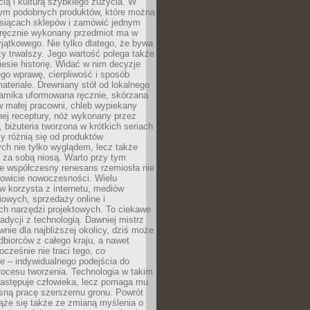
ą i kulturą szybkiego zużycia. W
nym podobnych produktów, które można
ysiącach sklepów i zamówić jednym
, ręcznie wykonany przedmiot ma w
jątkowego. Nie tylko dlatego, że bywa
zy trwalszy. Jego wartość polega także
iesie historię. Widać w nim decyzje
ego wprawę, cierpliwość i sposób
ateriale. Drewniany stół od lokalnego
ramika uformowana ręcznie, skórzana
w małej pracowni, chleb wypiekany
ej receptury, nóż wykonany przez
, biżuteria tworzona w krótkich seriach
zy różnią się od produktów
ch nie tylko wyglądem, lecz także
 za sobą niosą. Warto przy tym
e współczesny renesans rzemiosła nie
kowicie nowoczesności. Wielu
w korzysta z internetu, mediów
owych, sprzedaży online i
h narzędzi projektowych. To ciekawe
radycji z technologią. Dawniej mistrz
wnie dla najbliższej okolicy, dziś może
dbiorców z całego kraju, a nawet
ocześnie nie traci tego, co
e – indywidualnego podejścia do
procesu tworzenia. Technologia w takim
zastępuje człowieka, lecz pomaga mu
sną pracę szerszemu gronu. Powrót
ąże się także ze zmianą myślenia o