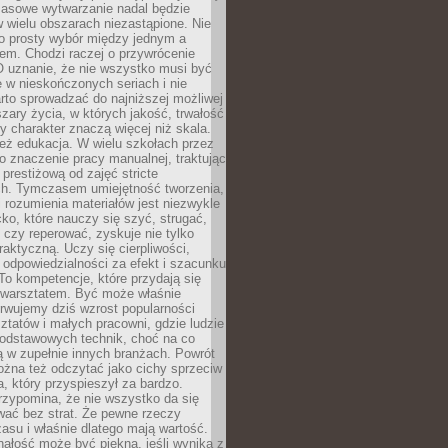
Masowe wytwarzanie nadal będzie
w wielu obszarach niezastąpione. Nie
 o prosty wybór między jednym a
em. Chodzi raczej o przywrócenie
O uznanie, że nie wszystko musi być
 w nieskończonych seriach i nie
rto sprowadzać do najniższej możliwej
zary życia, w których jakość, trwałość
ny charakter znaczą więcej niż skala.
 też edukacja. W wielu szkołach przez
no znaczenie pracy manualnej, traktując
 prestiżową od zajęć stricte
ch. Tymczasem umiejętność tworzenia,
i rozumienia materiałów jest niezwykle
ko, które nauczy się szyć, strugać,
ć czy reperować, zyskuje nie tylko
aktyczną. Uczy się cierpliwości,
 odpowiedzialności za efekt i szacunku
To kompetencje, które przydają się
 warsztatem. Być może właśnie
rwujemy dziś wzrost popularności
ztatów i małych pracowni, gdzie ludzie
podstawowych technik, choć na co
ą w zupełnie innych branżach. Powrót
żna też odczytać jako cichy sprzeciw
, który przyspieszył za bardzo.
rzypomina, że nie wszystko da się
wać bez strat. Że pewne rzeczy
su i właśnie dlatego mają wartość.
ałość może być piękna, jeśli wynika z