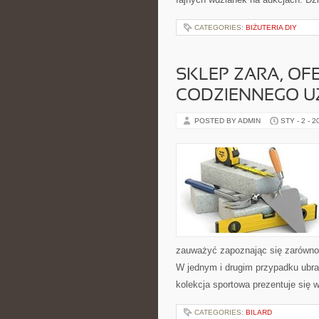
CATEGORIES:
BIŻUTERIA DIY
SKLEP ZARA, OF
CODZIENNEGO U
POSTED BY ADMIN
STY - 2 - 2
zauważyć zapoznając się zarówno z
W jednym i drugim przypadku ubra
kolekcja sportowa prezentuje się 
CATEGORIES:
BILARD