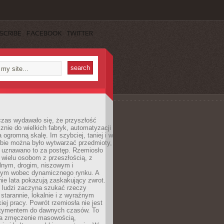
SCRIBE
FACEBOOK
TWITTER
czas wydawało się, że przyszłość
znie do wielkich fabryk, automatyzacji
a ogromną skalę. Im szybciej, taniej i w
zbie można było wytwarzać przedmioty,
 uznawano to za postęp. Rzemiosło
ę wielu osobom z przeszłością, z
nym, drogim, niszowym i
nym wobec dynamicznego rynku. A
nie lata pokazują zaskakujący zwrot.
j ludzi zaczyna szukać rzeczy
tarannie, lokalnie i z wyraźnym
iej pracy. Powrót rzemiosła nie jest
tymentem do dawnych czasów. To
a zmęczenie masowością,