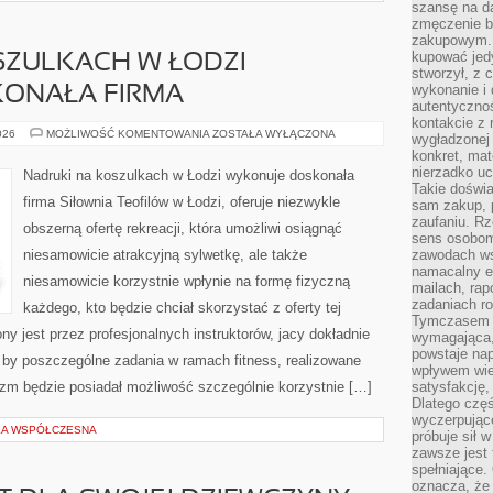
szansę na da
zmęczenie 
zakupowym. K
kupować jedy
SZULKACH W ŁODZI
stworzył, z 
wykonanie i 
ONAŁA FIRMA
autentycznoś
kontakcie z 
NADRUKI
026
MOŻLIWOŚĆ KOMENTOWANIA
ZOSTAŁA WYŁĄCZONA
wygładzonej 
NA
konkret, mat
KOSZULKACH
W
nierzadko u
Nadruki na koszulkach w Łodzi wykonuje doskonała
ŁODZI
Takie doświa
WYKONUJE
firma Siłownia Teofilów w Łodzi, oferuje niezwykle
sam zakup, p
DOSKONAŁA
FIRMA
zaufaniu. Rz
obszerną ofertę rekreacji, która umożliwi osiągnąć
sens osobom,
niesamowicie atrakcyjną sylwetkę, ale także
zawodach ws
namacalny ef
niesamowicie korzystnie wpłynie na formę fizyczną
mailach, rap
zadaniach r
każdego, kto będzie chciał skorzystać z oferty tej
Tymczasem pr
ony jest przez profesjonalnych instruktorów, jacy dokładnie
wymagająca,
powstaje nap
, by poszczególne zadania w ramach fitness, realizowane
wpływem wied
izm będzie posiadał możliwość szczególnie korzystnie […]
satysfakcję, 
Dlatego częś
wyczerpując
UKA WSPÓŁCZESNA
próbuje sił 
zawsze jest 
spełniające.
oznacza, że