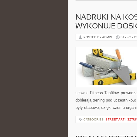
NADRUKI NA KO
WYKONUJE DOSK
POSTED BY ADMIN
STY - 2 - 2
siłowni. Fitness Teofilów, prowadz
dobierają trening pod uczestników
były etapowo, dzięki czemu organ
CATEGORIES:
STREET ART I SZT