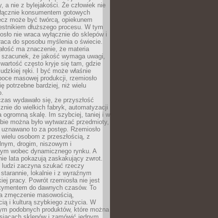
y, a nie z bylejakości. Że człowiek nie
łącznie konsumentem gotowych
lecz może być twórcą, opiekunem
zestnikiem dłuższego procesu. W tym
osło nie wraca wyłącznie do sklepów i
raca do sposobu myślenia o świecie.
ałość ma znaczenie, że materia
a szacunek, że jakość wymaga uwagi,
wartość często kryje się tam, gdzie
ludzkiej ręki. I być może właśnie
poce masowej produkcji, rzemiosło
ię potrzebne bardziej, niż wielu
o.
czas wydawało się, że przyszłość
znie do wielkich fabryk, automatyzacji
a ogromną skalę. Im szybciej, taniej i w
zbie można było wytwarzać przedmioty,
 uznawano to za postęp. Rzemiosło
ę wielu osobom z przeszłością, z
nym, drogim, niszowym i
nym wobec dynamicznego rynku. A
nie lata pokazują zaskakujący zwrot.
j ludzi zaczyna szukać rzeczy
tarannie, lokalnie i z wyraźnym
iej pracy. Powrót rzemiosła nie jest
tymentem do dawnych czasów. To
a zmęczenie masowością,
ą i kulturą szybkiego zużycia. W
nym podobnych produktów, które można
ysiącach sklepów i zamówić jednym