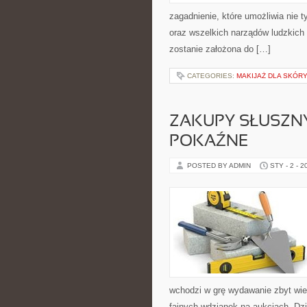
zagadnienie, które umożliwia nie 
oraz wszelkich narządów ludzkich
zostanie założona do […]
CATEGORIES:
MAKIJAŻ DLA SKÓRY
ZAKUPY SŁUSZN
POKAŹNE
POSTED BY ADMIN
STY - 2 - 2
wchodzi w grę wydawanie zbyt wiel
fajnych wdzianek na aukcjach. D