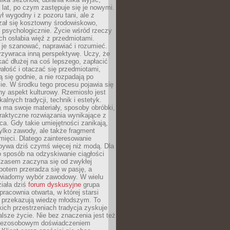
a lat, po czym zastępuje się je nowymi.
ł wygodny i z pozoru tani, ale z
ał się kosztowny środowiskowo,
i psychologicznie. Życie wśród rzeczy
h osłabia więź z przedmiotami.
je szanować, naprawiać i rozumieć.
rzywraca inną perspektywę. Uczy, że
ać dłużej na coś lepszego, zapłacić
wałość i otaczać się przedmiotami,
ą się godnie, a nie rozpadają po
ie. W środku tego procesu pojawia się
y aspekt kulturowy. Rzemiosło jest
alnych tradycji, technik i estetyk.
 ma swoje materiały, sposoby obróbki,
praktyczne rozwiązania wynikające z
sca. Gdy takie umiejętności zanikają,
tylko zawody, ale także fragment
mięci. Dlatego zainteresowanie
bywa dziś czymś więcej niż modą. Dla
o sposób na odzyskiwanie ciągłości
 Czasem zaczyna się od zwykłej
potem przeradza się w pasję, a
iadomy wybór zawodowy. W wielu
iała dziś
forum dyskusyjne
grupa
pracownia otwarta, w której starsi
y przekazują wiedzę młodszym. To
kich przestrzeniach tradycja zyskuje
lsze życie. Nie bez znaczenia jest też
bezosobowym doświadczeniem