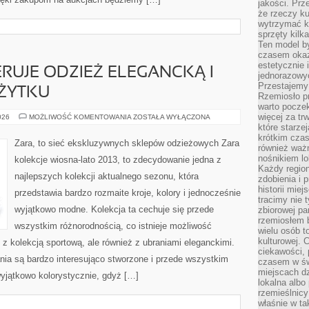
jakości. Prz
że rzeczy ku
wytrzymać ki
sprzęty kilk
Ten model by
czasem okaz
estetycznie 
ERUJE ODZIEŻ ELEGANCKĄ I
jednorazowyc
Przestajemy 
ŻYTKU
Rzemiosło p
warto poczek
więcej za tr
SKLEP
026
MOŻLIWOŚĆ KOMENTOWANIA
ZOSTAŁA WYŁĄCZONA
ZARA,
które starzej
OFERUJE
krótkim czas
ODZIEŻ
Zara, to sieć ekskluzywnych sklepów odzieżowych Zara
ELEGANCKĄ
również ważn
I
nośnikiem lok
kolekcje wiosna-lato 2013, to zdecydowanie jedna z
CODZIENNEGO
Każdy region
UŻYTKU
najlepszych kolekcji aktualnego sezonu, która
zdobienia i 
historii miej
przedstawia bardzo rozmaite kroje, kolory i jednocześnie
tracimy nie 
wyjątkowo modne. Kolekcja ta cechuje się przede
zbiorowej pa
rzemiosłem 
wszystkim różnorodnością, co istnieje możliwość
wielu osób t
kulturowej.
 kolekcją sportową, ale również z ubraniami eleganckimi.
ciekawości, 
nia są bardzo interesująco stworzone i przede wszystkim
czasem w św
miejscach dz
wyjątkowo kolorystycznie, gdyż […]
lokalna albo 
rzemieślnic
właśnie w ta