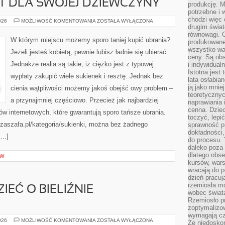
T DLA SWOJEJ DZIEWCZYNY
produkcję. 
potrzebne i 
chodzi więc
IDEALNY
026
MOŻLIWOŚĆ KOMENTOWANIA
ZOSTAŁA WYŁĄCZONA
PREZENT
drugim świat
DLA
równowagi. 
SWOJEJ
W którym miejscu możemy sporo taniej kupić ubrania?
produkowane
DZIEWCZYNY
wszystko wa
Jeżeli jesteś kobietą, pewnie lubisz ładnie się ubierać.
ceny. Są obs
Jednakże realia są takie, iż ciężko jest z typowej
i indywidual
Istotna jest
wypłaty zakupić wiele sukienek i resztę. Jednak bez
lata osłabia
ją jako mniej
cienia wątpliwości możemy jakoś obejść owy problem –
teoretyczny
a przynajmniej częściowo. Przecież jak najbardziej
naprawiania 
cenna. Dziec
w internetowych, które gwarantują sporo tańsze ubrania.
toczyć, lepi
aszafa.pl/kategoria/sukienki, można bez żadnego
sprawność pr
dokładności,
[…]
do procesu. 
daleko poza
dlatego obse
ÓW
kursów, wars
wracają do 
dzień pracuj
rzemiosła mo
IEĆ O BIELIŹNIE
wobec świata
Rzemiosło p
zoptymalizo
wymagają cza
CO
026
MOŻLIWOŚĆ KOMENTOWANIA
ZOSTAŁA WYŁĄCZONA
Że niedoskon