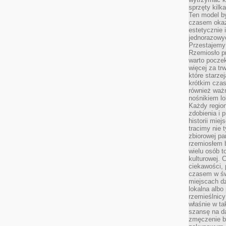
sprzęty kilk
Ten model by
czasem okaz
estetycznie 
jednorazowyc
Przestajemy 
Rzemiosło p
warto poczek
więcej za tr
które starzej
krótkim czas
również ważn
nośnikiem lok
Każdy region
zdobienia i 
historii miej
tracimy nie 
zbiorowej pa
rzemiosłem 
wielu osób t
kulturowej.
ciekawości, 
czasem w św
miejscach dz
lokalna albo 
rzemieślnic
właśnie w ta
szansę na da
zmęczenie 