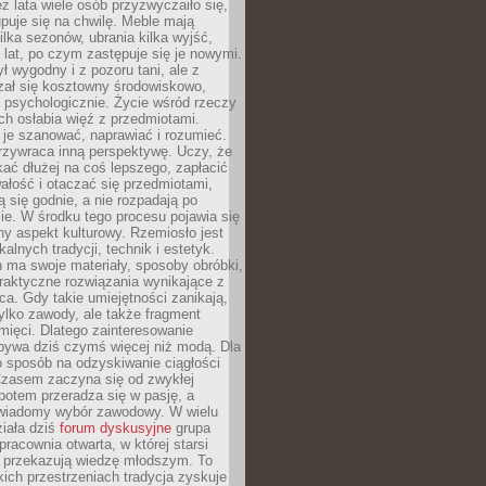
ez lata wiele osób przyzwyczaiło się,
puje się na chwilę. Meble mają
lka sezonów, ubrania kilka wyjść,
a lat, po czym zastępuje się je nowymi.
ł wygodny i z pozoru tani, ale z
ał się kosztowny środowiskowo,
i psychologicznie. Życie wśród rzeczy
h osłabia więź z przedmiotami.
je szanować, naprawiać i rozumieć.
rzywraca inną perspektywę. Uczy, że
ać dłużej na coś lepszego, zapłacić
wałość i otaczać się przedmiotami,
ą się godnie, a nie rozpadają po
ie. W środku tego procesu pojawia się
y aspekt kulturowy. Rzemiosło jest
alnych tradycji, technik i estetyk.
 ma swoje materiały, sposoby obróbki,
praktyczne rozwiązania wynikające z
sca. Gdy takie umiejętności zanikają,
tylko zawody, ale także fragment
mięci. Dlatego zainteresowanie
bywa dziś czymś więcej niż modą. Dla
o sposób na odzyskiwanie ciągłości
 Czasem zaczyna się od zwykłej
potem przeradza się w pasję, a
iadomy wybór zawodowy. W wielu
iała dziś
forum dyskusyjne
grupa
pracownia otwarta, w której starsi
y przekazują wiedzę młodszym. To
kich przestrzeniach tradycja zyskuje