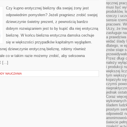
TRZEBA
ręcznej prac
WIEDZIEĆ
O
musi być wy
Czy kupno erotycznej bielizny dla swojej żony jest
BIELIŹNIE
produktów, 
EROTYCZNEJ?
odpowiednim pomysłem? Jeżeli pragniesz zrobić swojej
rzeczy i uc
sensie rzemi
dziewczynie świetny prezent, z pewnością bardzo
pracowni. W
dobrym rozwiązaniem jest to by kupić dla niej erotyczną
Uczy, że trw
zasługuje n
bieliznę. W końcu bielizna erotyczna damska cechuje
a prawdziwa 
widać ślady 
się w większości przypadków kapitalnym wyglądem.
dlatego, w e
nej dziewczynie erotyczną bieliznę, robimy również
znów staje s
przewidywał
ale co w takim razie możemy zrobić, aby seksowna
Przez długi 
ć […]
należy wyłąc
i produkcji n
większej lic
DY NAUCZANIA
tym większy
kojarzyło si
czymś powol
niepraktycz
jednak ostat
Coraz więce
wykonanych s
śladem ludzk
prostym sen
odpowiedź n
anonimowości
świecie peł
znaleźć w t