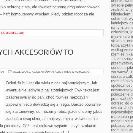
anonimowości
świecie peł
tylko ochronę ciała, ale również ochronę dróg oddechowych
znaleźć w t
 – haft komputerowy wrocław. Kiedy odzież robocza nie
kliknięciem
sobie coś wy
ładniejszy c
na tym, że n
człowieka, j
 DOJRZAŁEJ 40+
myślenia o m
stolarza, ce
torba szyta 
według własn
YCH AKCESORIÓW TO
rzemieślnika
– takie rzec
przemysłowy
sensem, jaki
ZAKUPY
zauważyć, ż
026
MOŻLIWOŚĆ KOMENTOWANIA
ZOSTAŁA WYŁĄCZONA
SŁUSZNYCH
odrzuca cał
AKCESORIÓW
rzemieślnikó
TO
Dzień ślubu jest dla wielu z nas najistotniejszym, lub
POKAŹNE
społeczności
nowoczesnyc
ewentualnie jednym z najistotniejszych Owy tekst jest
połączenie t
zaadresowany do pań, choć również mężczyźni
pracował głó
dotrzeć do o
zapewne nieco dowiedzą się z niego. Bardzo poważnie
świata. Jedn
się zastanówmy, co możemy robić, jeżeli chcemy jakoś
najważniejsz
materiału i 
zadbać o swój ubiór, ale najzwyczajniej w świecie nie
modelu nie 
pokazać wła
u pieniędzy. Cóż, jest ciekawe wyjście – czyli szukanie
rzemiosła wi
zięki zakupom na aukcjach będziemy […]