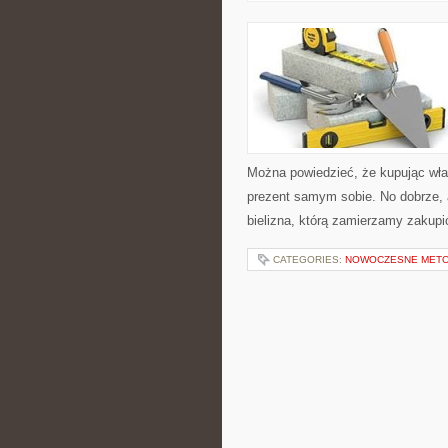
Można powiedzieć, że kupując włas
prezent samym sobie. No dobrze, 
bielizna, którą zamierzamy zakupi
CATEGORIES:
NOWOCZESNE METO