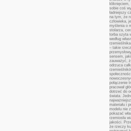
kliknięciem
sobie coś wy
ładniejszy c
na tym, że n
człowieka, j
myślenia o m
stolarza, ce
torba szyta 
według własn
rzemieślnika
– takie rzec
przemysłowy
sensem, jaki
zauważyć, ż
odrzuca cał
rzemieślnikó
społeczności
nowoczesnyc
połączenie t
pracował głó
dotrzeć do o
świata. Jedn
najważniejsz
materiału i 
modelu nie 
pokazać wła
rzemiosła wi
jakości. Prz
że rzeczy ku
wytrzymać ki