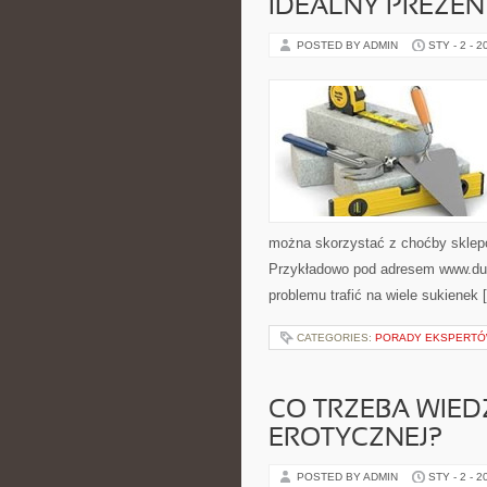
IDEALNY PREZEN
POSTED BY ADMIN
STY - 2 - 2
można skorzystać z choćby sklepó
Przykładowo pod adresem www.duz
problemu trafić na wiele sukienek 
CATEGORIES:
PORADY EKSPERT
CO TRZEBA WIEDZ
EROTYCZNEJ?
POSTED BY ADMIN
STY - 2 - 2