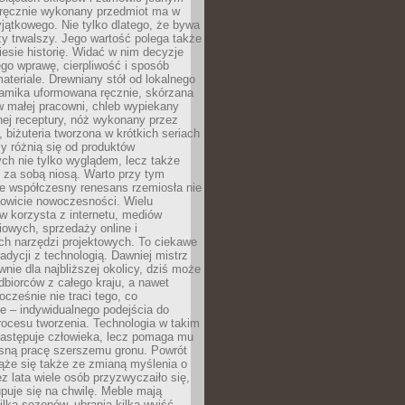
, ręcznie wykonany przedmiot ma w
jątkowego. Nie tylko dlatego, że bywa
zy trwalszy. Jego wartość polega także
iesie historię. Widać w nim decyzje
ego wprawę, cierpliwość i sposób
ateriale. Drewniany stół od lokalnego
ramika uformowana ręcznie, skórzana
w małej pracowni, chleb wypiekany
ej receptury, nóż wykonany przez
, biżuteria tworzona w krótkich seriach
zy różnią się od produktów
ch nie tylko wyglądem, lecz także
 za sobą niosą. Warto przy tym
e współczesny renesans rzemiosła nie
kowicie nowoczesności. Wielu
w korzysta z internetu, mediów
owych, sprzedaży online i
h narzędzi projektowych. To ciekawe
radycji z technologią. Dawniej mistrz
wnie dla najbliższej okolicy, dziś może
dbiorców z całego kraju, a nawet
ocześnie nie traci tego, co
e – indywidualnego podejścia do
procesu tworzenia. Technologia w takim
zastępuje człowieka, lecz pomaga mu
sną pracę szerszemu gronu. Powrót
ąże się także ze zmianą myślenia o
ez lata wiele osób przyzwyczaiło się,
puje się na chwilę. Meble mają
lka sezonów, ubrania kilka wyjść,