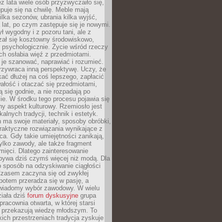
ez lata wiele osób przyzwyczaiło się,
puje się na chwilę. Meble mają
lka sezonów, ubrania kilka wyjść,
a lat, po czym zastępuje się je nowymi.
ł wygodny i z pozoru tani, ale z
ał się kosztowny środowiskowo,
i psychologicznie. Życie wśród rzeczy
h osłabia więź z przedmiotami.
je szanować, naprawiać i rozumieć.
rzywraca inną perspektywę. Uczy, że
ać dłużej na coś lepszego, zapłacić
wałość i otaczać się przedmiotami,
ą się godnie, a nie rozpadają po
ie. W środku tego procesu pojawia się
y aspekt kulturowy. Rzemiosło jest
alnych tradycji, technik i estetyk.
 ma swoje materiały, sposoby obróbki,
praktyczne rozwiązania wynikające z
sca. Gdy takie umiejętności zanikają,
tylko zawody, ale także fragment
mięci. Dlatego zainteresowanie
bywa dziś czymś więcej niż modą. Dla
o sposób na odzyskiwanie ciągłości
 Czasem zaczyna się od zwykłej
potem przeradza się w pasję, a
iadomy wybór zawodowy. W wielu
iała dziś
forum dyskusyjne
grupa
pracownia otwarta, w której starsi
y przekazują wiedzę młodszym. To
kich przestrzeniach tradycja zyskuje