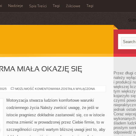
ki
Nadzieje
Tagi
Tagi
Spis Treści
Żółciowe
SUB
IRMA MIAŁA OKAZJĘ SIĘ
Przez długi 
należy wyłąc
i produkcji n
większej lic
CO
 2025
MOŻLIWOŚĆ KOMENTOWANIA
ZOSTAŁA WYŁĄCZONA
tym większy
ROBIĆ,
ABY
kojarzyło si
FIRMA
Motoryzacja stwarza ludziom komfortowe warunki
czymś powol
MIAŁA
niepraktycz
OKAZJĘ
codziennego życia Należy zwrócić uwagę, że jeśli w
SIĘ
jednak ostat
ROZWINĄĆ?
Coraz więce
istocie pragniesz dokładnie zastanowić się, co w istocie
wykonanych s
można zmienić w prowadzonej przez Ciebie firmie, to w
śladem ludzk
prostym sen
szczególności czymś wartym bliższej uwagi jest to, aby
odpowiedź n