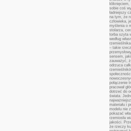
kliknięciem
sobie coś wy
ładniejszy c
na tym, że n
człowieka, j
myślenia o m
stolarza, ce
torba szyta 
według własn
rzemieślnika
– takie rzec
przemysłowy
sensem, jaki
zauważyć, ż
odrzuca cał
rzemieślnikó
społeczności
nowoczesnyc
połączenie t
pracował głó
dotrzeć do o
świata. Jedn
najważniejsz
materiału i 
modelu nie 
pokazać wła
rzemiosła wi
jakości. Prz
że rzeczy ku
wytrzymać ki