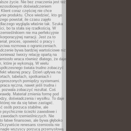
lsze życie. Nie bez znaczenia jest też
bezosobowym doświadczeniem
lient coraz częściej nie chce
nie produktu. Chce wiedzieć, kto go
czego powstał, ile czasu zajęło
dlaczego wygląda właśnie tak. Szuka
ci, bo ta stała się rzadkością. W
rzemieślnikiem nie ma perfekcyjnie
korporacyjnej narracji. Jest za to
eriał, proces, opowieść o pracy i
czciwa rozmowa o ograniczeniach.
dczenie bywa bardziej wartościowe niż
onieważ tworzy relację opartą na
emiosło wraca również dlatego, że daje
 które je wykonują. W wielu
półczesnego świata trudno zobaczyć
ekt własnej pracy. Dzień upływa na
ortach, tabelach, spotkaniach i
ozproszonych pomiędzy systemami.
aca ręczna, nawet jeśli trudna i
 pozwala zobaczyć rezultat. Coś
rawdę. Materiał zmienia formę pod
zy, doświadczenia i wysiłku. To daje
której nie da się łatwo zastąpić.
ć osób porzuca stabilne, ale
e psychicznie ścieżki zawodowe i
w zawodach rzemieślniczych. Nie
to łatwe finansowo, ale bywa głęboko
 Oczywiście renesans rzemiosła nie
 nagle wszyscy porzucą przemysłową