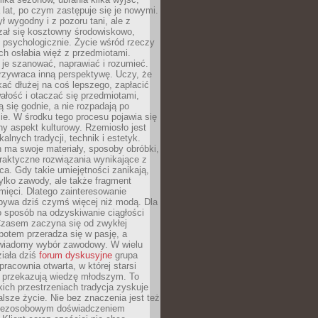
a lat, po czym zastępuje się je nowymi.
ł wygodny i z pozoru tani, ale z
ał się kosztowny środowiskowo,
i psychologicznie. Życie wśród rzeczy
h osłabia więź z przedmiotami.
je szanować, naprawiać i rozumieć.
rzywraca inną perspektywę. Uczy, że
ać dłużej na coś lepszego, zapłacić
wałość i otaczać się przedmiotami,
ą się godnie, a nie rozpadają po
ie. W środku tego procesu pojawia się
y aspekt kulturowy. Rzemiosło jest
alnych tradycji, technik i estetyk.
 ma swoje materiały, sposoby obróbki,
praktyczne rozwiązania wynikające z
sca. Gdy takie umiejętności zanikają,
tylko zawody, ale także fragment
mięci. Dlatego zainteresowanie
bywa dziś czymś więcej niż modą. Dla
o sposób na odzyskiwanie ciągłości
 Czasem zaczyna się od zwykłej
potem przeradza się w pasję, a
iadomy wybór zawodowy. W wielu
iała dziś
forum dyskusyjne
grupa
pracownia otwarta, w której starsi
y przekazują wiedzę młodszym. To
kich przestrzeniach tradycja zyskuje
lsze życie. Nie bez znaczenia jest też
bezosobowym doświadczeniem