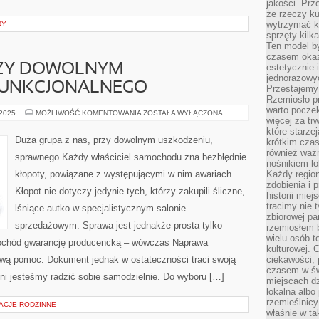
jakości. Prz
że rzeczy ku
wytrzymać ki
RY
sprzęty kilk
Ten model by
czasem okaz
PRZY DOWOLNYM
estetycznie 
jednorazowyc
FUNKCJONALNEGO
Przestajemy 
Rzemiosło p
warto poczek
WIELU
 2025
MOŻLIWOŚĆ KOMENTOWANIA
ZOSTAŁA WYŁĄCZONA
więcej za tr
Z
NAS,
które starzej
PRZY
Duża grupa z nas, przy dowolnym uszkodzeniu,
krótkim czas
DOWOLNYM
USZKODZENIU,
również ważn
sprawnego Każdy właściciel samochodu zna bezbłędnie
FUNKCJONALNEGO
nośnikiem lok
kłopoty, powiązane z występującymi w nim awariach.
Każdy region
zdobienia i 
Kłopot nie dotyczy jedynie tych, którzy zakupili śliczne,
historii miej
tracimy nie 
lśniące autko w specjalistycznym salonie
zbiorowej pa
sprzedażowym. Sprawa jest jednakże prosta tylko
rzemiosłem 
wielu osób t
chód gwarancję producencką – wówczas Naprawa
kulturowej.
wą pomoc. Dokument jednak w ostateczności traci swoją
ciekawości, 
czasem w św
i jesteśmy radzić sobie samodzielnie. Do wyboru […]
miejscach dz
lokalna albo 
rzemieślnic
ACJE RODZINNE
właśnie w ta