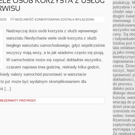
ELE OSÓB KORZYSTA Z USŁUG
produkcję. 
potrzebne i 
RWISU
chodzi więc
drugim świat
NADZWYCZAJ
 2025
MOŻLIWOŚĆ KOMENTOWANIA
ZOSTAŁA WYŁĄCZONA
równowagi. 
WIELE
produkowane
OSÓB
KORZYSTA
wszystko wa
Nadzwyczaj dużo osób korzysta z służb wprawnego
Z
ceny. Są obs
USŁUG
warsztatu Niesłychanie wiele osób korzysta z służb
i indywidual
WPRAWNEGO
SERWISU
Istotna jest
biegłego warsztatu samochodowego, gdyż współcześnie
lata osłabia
ją jako mniej
wszyscy mają wozy, a te jak wiadomo często się psują.
teoretyczny
W samochodzie może się zepsuć dokładnie wszystko,
naprawiania 
cenna. Dziec
czasami naprawa trwa godzinę, niekiedy kilka godzin,
toczyć, lepi
e kiedy należy samochód pozostawić w warsztacie
sprawność pr
dokładności,
 to już może być wydatnym skomplikowaniem dla
do procesu. 
daleko poza
ziś […]
dlatego obse
kursów, wars
 REZERWATY PRZYRODY
wracają do 
dzień pracuj
rzemiosła mo
wobec świata
Rzemiosło p
zoptymalizo
wymagają cza
Że niedoskon