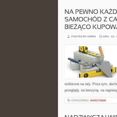
NA PEWNO KAŻDY
SAMOCHÓD Z CAŁ
BIEŻĄCO KUPOW
POSTED BY ADMIN
GRU - 22 -
rozłożone na raty. Poza tym, doch
przeglądy, na benzynę, na napraw
CATEGORIES:
WARZYWNIK