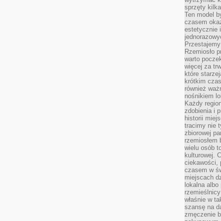
sprzęty kilk
Ten model by
czasem okaz
estetycznie 
jednorazowyc
Przestajemy 
Rzemiosło p
warto poczek
więcej za tr
które starzej
krótkim czas
również ważn
nośnikiem lok
Każdy region
zdobienia i 
historii miej
tracimy nie 
zbiorowej pa
rzemiosłem 
wielu osób t
kulturowej.
ciekawości, 
czasem w św
miejscach dz
lokalna albo 
rzemieślnic
właśnie w ta
szansę na da
zmęczenie 