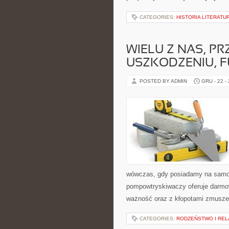
CATEGORIES:
HISTORIA LITERATU
WIELU Z NAS, 
USZKODZENIU, 
POSTED BY ADMIN
GRU - 22 -
wówczas, gdy posiadamy na samo
pompowtryskiwaczy oferuje darmo
ważność oraz z kłopotami zmuszen
CATEGORIES:
RODZEŃSTWO I REL