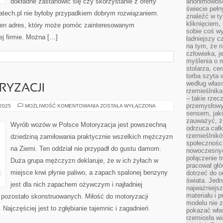
dokładne zastanowić się czy skorzystanie z oferty
anonimowości
świecie peł
tech.pl nie byłoby przypadkiem dobrym rozwiązaniem.
znaleźć w t
kliknięciem
 ten adres, który może pomóc zainteresowanym
sobie coś wy
j firmie. Można […]
ładniejszy c
na tym, że n
człowieka, j
myślenia o m
stolarza, ce
torba szyta 
według własn
RYZACJI
rzemieślnika
– takie rzec
przemysłowy
ZARZEWIA
 2025
MOŻLIWOŚĆ KOMENTOWANIA
ZOSTAŁA WYŁĄCZONA
MOTORYZACJI
sensem, jaki
zauważyć, ż
Wyrób wozów w Polsce Motoryzacja jest powszechną
odrzuca cał
rzemieślnikó
dziedziną zamiłowania praktycznie wszelkich mężczyzn
społeczności
na Ziemi. Ten oddział nie przypadł do gustu damom.
nowoczesnyc
połączenie t
Duża grupa mężczyzn deklaruje, że w ich żyłach w
pracował głó
miejsce krwi płynie paliwo, a zapach spalonej benzyny
dotrzeć do o
świata. Jedn
jest dla nich zapachem ożywczym i najładniej
najważniejsz
materiału i 
 pozostało skonstruowanych. Miłość do motoryzacji
modelu nie 
Najczęściej jest to zgłębianie tajemnic i zagadnień
pokazać wła
rzemiosła wi