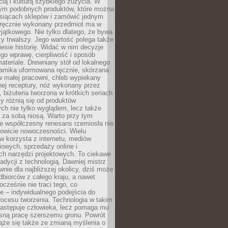
ą i kulturą szybkiego zużycia. W
nym podobnych produktów, które można
ysiącach sklepów i zamówić jednym
, ręcznie wykonany przedmiot ma w
jątkowego. Nie tylko dlatego, że bywa
zy trwalszy. Jego wartość polega także
iesie historię. Widać w nim decyzje
ego wprawę, cierpliwość i sposób
ateriale. Drewniany stół od lokalnego
ramika uformowana ręcznie, skórzana
w małej pracowni, chleb wypiekany
ej receptury, nóż wykonany przez
, biżuteria tworzona w krótkich seriach
zy różnią się od produktów
ch nie tylko wyglądem, lecz także
 za sobą niosą. Warto przy tym
e współczesny renesans rzemiosła nie
kowicie nowoczesności. Wielu
w korzysta z internetu, mediów
owych, sprzedaży online i
h narzędzi projektowych. To ciekawe
radycji z technologią. Dawniej mistrz
wnie dla najbliższej okolicy, dziś może
dbiorców z całego kraju, a nawet
ocześnie nie traci tego, co
e – indywidualnego podejścia do
procesu tworzenia. Technologia w takim
zastępuje człowieka, lecz pomaga mu
sną pracę szerszemu gronu. Powrót
ąże się także ze zmianą myślenia o