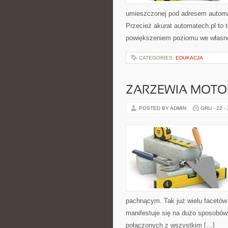
umieszczonej pod adresem automa
Przecież akurat automatech.pl to
powiększeniem poziomu we własne
CATEGORIES:
EDUKACJA
ZARZEWIA MOTO
POSTED BY ADMIN
GRU - 22 -
pachnącym. Tak już wielu facetów
manifestuje się na dużo sposobów. 
połączonych z wszystkim […]