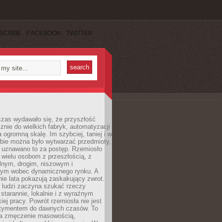
SCRIBE
FACEBOOK
TWITTER
czas wydawało się, że przyszłość
znie do wielkich fabryk, automatyzacji
a ogromną skalę. Im szybciej, taniej i w
zbie można było wytwarzać przedmioty,
 uznawano to za postęp. Rzemiosło
ę wielu osobom z przeszłością, z
nym, drogim, niszowym i
nym wobec dynamicznego rynku. A
nie lata pokazują zaskakujący zwrot.
j ludzi zaczyna szukać rzeczy
tarannie, lokalnie i z wyraźnym
iej pracy. Powrót rzemiosła nie jest
tymentem do dawnych czasów. To
a zmęczenie masowością,