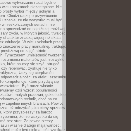
Masowe wytwarzanie nadal będzie
w wielu obszarach niezastąpione. Nie
 o prosty wybór między jednym a
em. Chodzi raczej o przywrócenie
O uznanie, że nie wszystko musi być
 w nieskończonych seriach i nie
rto sprowadzać do najniższej możliwej
zary życia, w których jakość, trwałość
ny charakter znaczą więcej niż skala.
 też edukacja. W wielu szkołach przez
no znaczenie pracy manualnej, traktując
 prestiżową od zajęć stricte
ch. Tymczasem umiejętność tworzenia,
i rozumienia materiałów jest niezwykle
ko, które nauczy się szyć, strugać,
ć czy reperować, zyskuje nie tylko
aktyczną. Uczy się cierpliwości,
 odpowiedzialności za efekt i szacunku
To kompetencje, które przydają się
 warsztatem. Być może właśnie
rwujemy dziś wzrost popularności
ztatów i małych pracowni, gdzie ludzie
podstawowych technik, choć na co
ą w zupełnie innych branżach. Powrót
żna też odczytać jako cichy sprzeciw
, który przyspieszył za bardzo.
rzypomina, że nie wszystko da się
wać bez strat. Że pewne rzeczy
su i właśnie dlatego mają wartość.
ałość może być piękna, jeśli wynika z