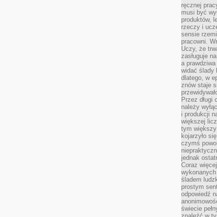
ręcznej prac
musi być wy
produktów, 
rzeczy i uc
sensie rzemi
pracowni. W
Uczy, że trw
zasługuje n
a prawdziwa 
widać ślady 
dlatego, w e
znów staje s
przewidywał
Przez długi 
należy wyłąc
i produkcji n
większej lic
tym większy
kojarzyło si
czymś powol
niepraktycz
jednak ostat
Coraz więce
wykonanych s
śladem ludzk
prostym sen
odpowiedź n
anonimowości
świecie peł
znaleźć w t