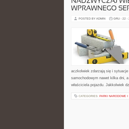
NADZWYCZAJ WI
WPRAWNEGO SE
POSTED BY ADMIN
GRU - 22 -
aczkolwiek zdarzają się i sytuacj
samochodowym nawet kilka dni, a
właściciela pojazdu. Jakkolwiek d
CATEGORIES:
PARKI NARODOWE I