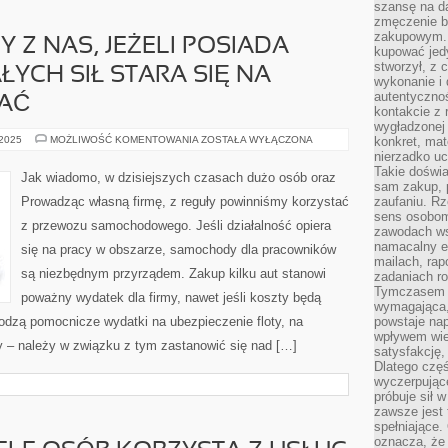
szansę na da
zmęczenie 
zakupowym. K
 Z NAS, JEŻELI POSIADA
kupować jedy
stworzył, z 
YCH SIŁ STARA SIĘ NA
wykonanie i 
autentycznoś
AĆ
kontakcie z 
wygładzonej 
NA
 2025
MOŻLIWOŚĆ KOMENTOWANIA
ZOSTAŁA WYŁĄCZONA
konkret, mat
PEWNO
nierzadko u
KAŻDY
Takie doświa
Z
Jak wiadomo, w dzisiejszych czasach dużo osób oraz
NAS,
sam zakup, p
JEŻELI
Prowadząc własną firmę, z reguły powinniśmy korzystać
zaufaniu. Rz
POSIADA
sens osobom,
SAMOCHÓD
z przewozu samochodowego. Jeśli działalność opiera
Z
zawodach ws
CAŁYCH
namacalny ef
się na pracy w obszarze, samochody dla pracowników
SIŁ
STARA
mailach, rap
SIĘ
są niezbędnym przyrządem. Zakup kilku aut stanowi
zadaniach r
NA
Tymczasem pr
BIEŻĄCO
poważny wydatek dla firmy, nawet jeśli koszty będą
KUPOWAĆ
wymagająca,
odzą pomocnicze wydatki na ubezpieczenie floty, na
powstaje nap
wpływem wied
y – należy w związku z tym zastanowić się nad […]
satysfakcję, 
Dlatego częś
wyczerpując
próbuje sił 
zawsze jest 
spełniające.
oznacza, że