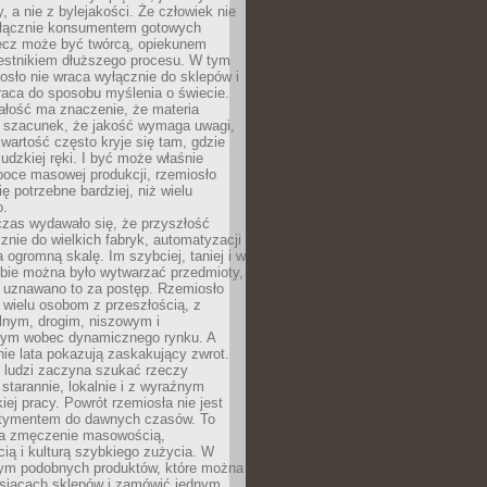
y, a nie z bylejakości. Że człowiek nie
łącznie konsumentem gotowych
lecz może być twórcą, opiekunem
zestnikiem dłuższego procesu. W tym
osło nie wraca wyłącznie do sklepów i
raca do sposobu myślenia o świecie.
ałość ma znaczenie, że materia
a szacunek, że jakość wymaga uwagi,
wartość często kryje się tam, gdzie
ludzkiej ręki. I być może właśnie
poce masowej produkcji, rzemiosło
ię potrzebne bardziej, niż wielu
o.
czas wydawało się, że przyszłość
znie do wielkich fabryk, automatyzacji
a ogromną skalę. Im szybciej, taniej i w
zbie można było wytwarzać przedmioty,
 uznawano to za postęp. Rzemiosło
ę wielu osobom z przeszłością, z
nym, drogim, niszowym i
nym wobec dynamicznego rynku. A
nie lata pokazują zaskakujący zwrot.
j ludzi zaczyna szukać rzeczy
tarannie, lokalnie i z wyraźnym
iej pracy. Powrót rzemiosła nie jest
tymentem do dawnych czasów. To
a zmęczenie masowością,
ą i kulturą szybkiego zużycia. W
nym podobnych produktów, które można
ysiącach sklepów i zamówić jednym