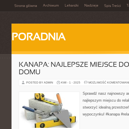
Archiwum
Lekarski
Nadzieje
T
Strona główna
Spis Treści
PORADNIA
KANAPA: NAJLEPSZE MIEJSCE D
DOMU
POSTED BY ADMIN
KWI - 1 - 2025
MOŻLIWOŚĆ KOMENTOWAN
Sprawdź nasz najnowszy art
najlepszym miejscu do rela
stworzyć idealną przestrze
wypoczynku! #kanapa #rela