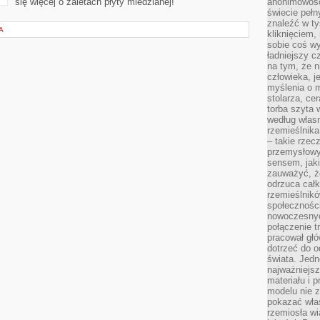
się więcej o zaletach płyty miedzianej!
anonimowości
świecie peł
znaleźć w t
A
kliknięciem
sobie coś wy
ładniejszy c
na tym, że n
człowieka, j
myślenia o m
stolarza, ce
torba szyta 
według własn
rzemieślnika
– takie rzec
przemysłowy
sensem, jaki
zauważyć, ż
odrzuca cał
rzemieślnikó
społeczności
nowoczesnyc
połączenie t
pracował głó
dotrzeć do o
świata. Jedn
najważniejsz
materiału i 
modelu nie 
pokazać wła
rzemiosła wi