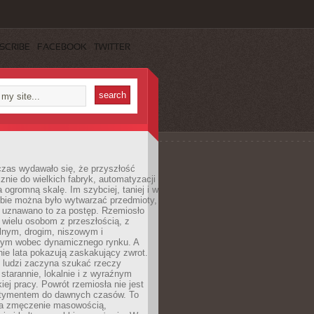
SCRIBE
FACEBOOK
TWITTER
czas wydawało się, że przyszłość
znie do wielkich fabryk, automatyzacji
a ogromną skalę. Im szybciej, taniej i w
zbie można było wytwarzać przedmioty,
 uznawano to za postęp. Rzemiosło
ę wielu osobom z przeszłością, z
nym, drogim, niszowym i
nym wobec dynamicznego rynku. A
nie lata pokazują zaskakujący zwrot.
j ludzi zaczyna szukać rzeczy
tarannie, lokalnie i z wyraźnym
iej pracy. Powrót rzemiosła nie jest
tymentem do dawnych czasów. To
a zmęczenie masowością,