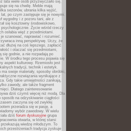
ez lata wiele osób przyzwyczaiło się,
puje się na chwilę. Meble mają
lka sezonów, ubrania kilka wyjść,
a lat, po czym zastępuje się je nowymi.
ł wygodny i z pozoru tani, ale z
ał się kosztowny środowiskowo,
i psychologicznie. Życie wśród rzeczy
h osłabia więź z przedmiotami.
je szanować, naprawiać i rozumieć.
rzywraca inną perspektywę. Uczy, że
ać dłużej na coś lepszego, zapłacić
wałość i otaczać się przedmiotami,
ą się godnie, a nie rozpadają po
ie. W środku tego procesu pojawia się
y aspekt kulturowy. Rzemiosło jest
alnych tradycji, technik i estetyk.
 ma swoje materiały, sposoby obróbki,
praktyczne rozwiązania wynikające z
sca. Gdy takie umiejętności zanikają,
tylko zawody, ale także fragment
mięci. Dlatego zainteresowanie
bywa dziś czymś więcej niż modą. Dla
o sposób na odzyskiwanie ciągłości
 Czasem zaczyna się od zwykłej
potem przeradza się w pasję, a
iadomy wybór zawodowy. W wielu
iała dziś
forum dyskusyjne
grupa
pracownia otwarta, w której starsi
y przekazują wiedzę młodszym. To
kich przestrzeniach tradycja zyskuje