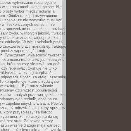
Masowe wytwarzanie nadal będzie
w wielu obszarach niezastąpione. Nie
 o prosty wybór między jednym a
em. Chodzi raczej o przywrócenie
O uznanie, że nie wszystko musi być
 w nieskończonych seriach i nie
rto sprowadzać do najniższej możliwej
zary życia, w których jakość, trwałość
ny charakter znaczą więcej niż skala.
 też edukacja. W wielu szkołach przez
no znaczenie pracy manualnej, traktując
 prestiżową od zajęć stricte
ch. Tymczasem umiejętność tworzenia,
i rozumienia materiałów jest niezwykle
ko, które nauczy się szyć, strugać,
ć czy reperować, zyskuje nie tylko
aktyczną. Uczy się cierpliwości,
 odpowiedzialności za efekt i szacunku
To kompetencje, które przydają się
 warsztatem. Być może właśnie
rwujemy dziś wzrost popularności
ztatów i małych pracowni, gdzie ludzie
podstawowych technik, choć na co
ą w zupełnie innych branżach. Powrót
żna też odczytać jako cichy sprzeciw
, który przyspieszył za bardzo.
rzypomina, że nie wszystko da się
wać bez strat. Że pewne rzeczy
su i właśnie dlatego mają wartość.
ałość może być piękna, jeśli wynika z