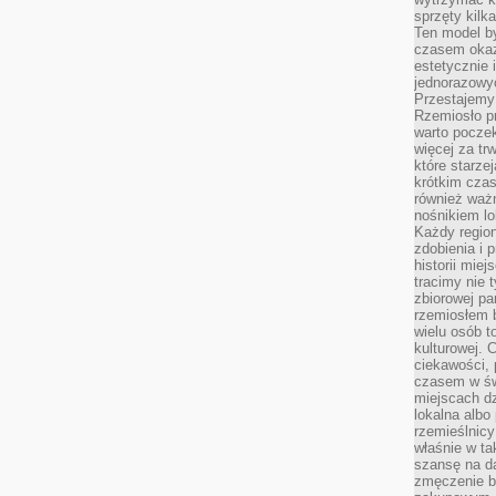
sprzęty kilk
Ten model by
czasem okaz
estetycznie 
jednorazowyc
Przestajemy 
Rzemiosło p
warto poczek
więcej za tr
które starzej
krótkim czas
również ważn
nośnikiem lok
Każdy region
zdobienia i 
historii miej
tracimy nie 
zbiorowej pa
rzemiosłem 
wielu osób t
kulturowej.
ciekawości, 
czasem w św
miejscach dz
lokalna albo 
rzemieślnic
właśnie w ta
szansę na da
zmęczenie 