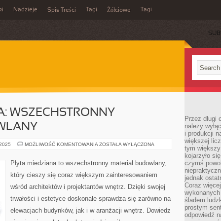
ki
Nadzieje
Tagi
Tagi
Spis Treści
Żółciowe
SUB
NA: WSZECHSTRONNY
Przez długi 
WLANY
należy wyłąc
i produkcji n
większej lic
PŁYTA
 2025
MOŻLIWOŚĆ KOMENTOWANIA
ZOSTAŁA WYŁĄCZONA
tym większy
MIEDZIANA:
WSZECHSTRONNY
kojarzyło si
MATERIAŁ
Płyta miedziana to wszechstronny materiał budowlany,
czymś powol
BUDOWLANY
niepraktycz
który cieszy się coraz większym zainteresowaniem
jednak ostat
Coraz więce
wśród architektów i projektantów wnętrz. Dzięki swojej
wykonanych s
trwałości i estetyce doskonale sprawdza się zarówno na
śladem ludzk
prostym sen
elewacjach budynków, jak i w aranżacji wnętrz. Dowiedz
odpowiedź n