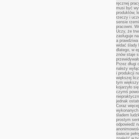
ręcznej prac
musi być wy
produktów, 
rzeczy i uc
sensie rzemi
pracowni. W
Uczy, że trw
zasługuje n
a prawdziwa 
widać ślady 
dlatego, w e
znów staje s
przewidywał
Przez długi 
należy wyłąc
i produkcji n
większej lic
tym większy
kojarzyło si
czymś powol
niepraktycz
jednak ostat
Coraz więce
wykonanych s
śladem ludzk
prostym sen
odpowiedź n
anonimowości
świecie peł
znaleźć w t