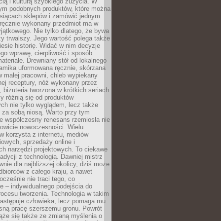
ą i kulturą szybkiego zużycia. W
nym podobnych produktów, które można
ysiącach sklepów i zamówić jednym
, ręcznie wykonany przedmiot ma w
jątkowego. Nie tylko dlatego, że bywa
zy trwalszy. Jego wartość polega także
iesie historię. Widać w nim decyzje
ego wprawę, cierpliwość i sposób
ateriale. Drewniany stół od lokalnego
ramika uformowana ręcznie, skórzana
w małej pracowni, chleb wypiekany
ej receptury, nóż wykonany przez
, biżuteria tworzona w krótkich seriach
zy różnią się od produktów
ch nie tylko wyglądem, lecz także
 za sobą niosą. Warto przy tym
e współczesny renesans rzemiosła nie
kowicie nowoczesności. Wielu
w korzysta z internetu, mediów
owych, sprzedaży online i
h narzędzi projektowych. To ciekawe
radycji z technologią. Dawniej mistrz
wnie dla najbliższej okolicy, dziś może
dbiorców z całego kraju, a nawet
ocześnie nie traci tego, co
e – indywidualnego podejścia do
procesu tworzenia. Technologia w takim
zastępuje człowieka, lecz pomaga mu
sną pracę szerszemu gronu. Powrót
ąże się także ze zmianą myślenia o