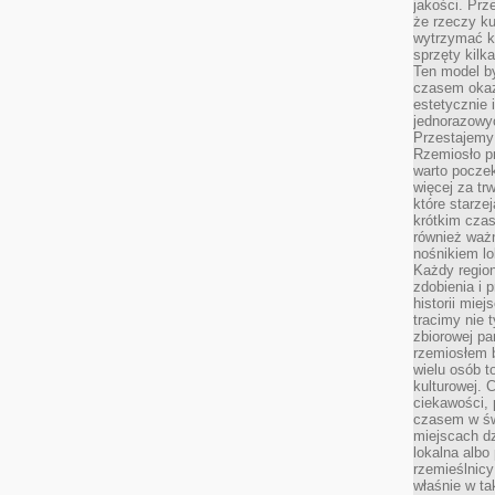
jakości. Prz
że rzeczy ku
wytrzymać ki
sprzęty kilk
Ten model by
czasem okaz
estetycznie 
jednorazowyc
Przestajemy 
Rzemiosło p
warto poczek
więcej za tr
które starzej
krótkim czas
również ważn
nośnikiem lok
Każdy region
zdobienia i 
historii miej
tracimy nie 
zbiorowej pa
rzemiosłem 
wielu osób t
kulturowej.
ciekawości, 
czasem w św
miejscach dz
lokalna albo 
rzemieślnic
właśnie w ta