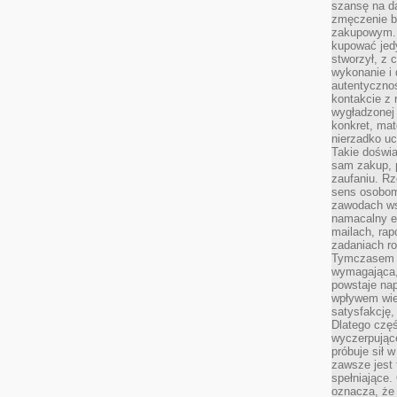
szansę na da
zmęczenie 
zakupowym. K
kupować jedy
stworzył, z 
wykonanie i 
autentycznoś
kontakcie z 
wygładzonej 
konkret, mat
nierzadko u
Takie doświa
sam zakup, p
zaufaniu. Rz
sens osobom,
zawodach ws
namacalny ef
mailach, rap
zadaniach r
Tymczasem pr
wymagająca,
powstaje nap
wpływem wied
satysfakcję, 
Dlatego częś
wyczerpując
próbuje sił 
zawsze jest 
spełniające.
oznacza, że