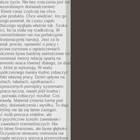
lsze życie. Nie bez znaczenia jest też
bezosobowym doświadczeniem
lient coraz częściej nie chce
nie produktu. Chce wiedzieć, kto go
czego powstał, ile czasu zajęło
dlaczego wygląda właśnie tak. Szuka
ci, bo ta stała się rzadkością. W
rzemieślnikiem nie ma perfekcyjnie
korporacyjnej narracji. Jest za to
eriał, proces, opowieść o pracy i
czciwa rozmowa o ograniczeniach.
dczenie bywa bardziej wartościowe niż
onieważ tworzy relację opartą na
emiosło wraca również dlatego, że daje
 które je wykonują. W wielu
półczesnego świata trudno zobaczyć
ekt własnej pracy. Dzień upływa na
ortach, tabelach, spotkaniach i
ozproszonych pomiędzy systemami.
aca ręczna, nawet jeśli trudna i
 pozwala zobaczyć rezultat. Coś
rawdę. Materiał zmienia formę pod
zy, doświadczenia i wysiłku. To daje
której nie da się łatwo zastąpić.
ć osób porzuca stabilne, ale
e psychicznie ścieżki zawodowe i
w zawodach rzemieślniczych. Nie
to łatwe finansowo, ale bywa głęboko
 Oczywiście renesans rzemiosła nie
 nagle wszyscy porzucą przemysłową