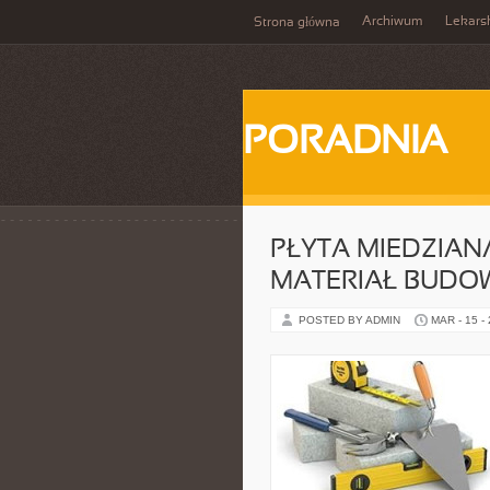
Archiwum
Lekars
Strona główna
PORADNIA
PŁYTA MIEDZIA
MATERIAŁ BUDO
POSTED BY ADMIN
MAR - 15 -