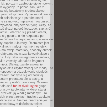
a lat, po czym zastępuje się je nowymi.
ł wygodny i z pozoru tani, ale z
ał się kosztowny środowiskowo,
i psychologicznie. Życie wśród rzeczy
h osłabia więź z przedmiotami.
je szanować, naprawiać i rozumieć.
rzywraca inną perspektywę. Uczy, że
ać dłużej na coś lepszego, zapłacić
wałość i otaczać się przedmiotami,
ą się godnie, a nie rozpadają po
ie. W środku tego procesu pojawia się
y aspekt kulturowy. Rzemiosło jest
alnych tradycji, technik i estetyk.
 ma swoje materiały, sposoby obróbki,
praktyczne rozwiązania wynikające z
sca. Gdy takie umiejętności zanikają,
tylko zawody, ale także fragment
mięci. Dlatego zainteresowanie
bywa dziś czymś więcej niż modą. Dla
o sposób na odzyskiwanie ciągłości
 Czasem zaczyna się od zwykłej
potem przeradza się w pasję, a
iadomy wybór zawodowy. W wielu
iała dziś
forum dyskusyjne
grupa
pracownia otwarta, w której starsi
y przekazują wiedzę młodszym. To
kich przestrzeniach tradycja zyskuje
lsze życie. Nie bez znaczenia jest też
bezosobowym doświadczeniem