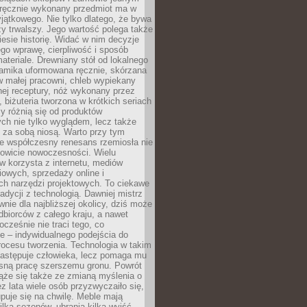
, ręcznie wykonany przedmiot ma w
jątkowego. Nie tylko dlatego, że bywa
zy trwalszy. Jego wartość polega także
iesie historię. Widać w nim decyzje
ego wprawę, cierpliwość i sposób
ateriale. Drewniany stół od lokalnego
ramika uformowana ręcznie, skórzana
w małej pracowni, chleb wypiekany
ej receptury, nóż wykonany przez
, biżuteria tworzona w krótkich seriach
zy różnią się od produktów
ch nie tylko wyglądem, lecz także
 za sobą niosą. Warto przy tym
e współczesny renesans rzemiosła nie
kowicie nowoczesności. Wielu
w korzysta z internetu, mediów
owych, sprzedaży online i
h narzędzi projektowych. To ciekawe
radycji z technologią. Dawniej mistrz
wnie dla najbliższej okolicy, dziś może
dbiorców z całego kraju, a nawet
ocześnie nie traci tego, co
e – indywidualnego podejścia do
procesu tworzenia. Technologia w takim
zastępuje człowieka, lecz pomaga mu
sną pracę szerszemu gronu. Powrót
ąże się także ze zmianą myślenia o
ez lata wiele osób przyzwyczaiło się,
puje się na chwilę. Meble mają
lka sezonów, ubrania kilka wyjść,