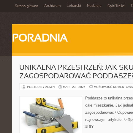
Archiwum
Lekarski
Nadzieje
T
Strona główna
Spis Treści
PORADNIA
UNIKALNA PRZESTRZEŃ: JAK SK
ZAGOSPODAROWAĆ PODDASZE
POSTED BY ADMIN
MAR - 23 - 2025
MOŻLIWOŚĆ KOMENTOWA
Poddasze to unikalna przest
całe mieszkanie. Jak jedna
zagospodarować? Odpowied
najnowszym artykule! ✨ #
#DIY