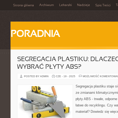
Archiwum
Lekarski
Nadzieje
T
Strona główna
Spis Treści
PORADNIA
SEGREGACJA PLASTIKU: DLACZ
WYBRAĆ PŁYTY ABS?
POSTED BY ADMIN
CZE - 19 - 2025
MOŻLIWOŚĆ KOMENTOWA
Segregacja plastiku staje s
ze zmianami klimatycznymi.
płyty ABS - trwałe, odporne
łatwe do recyklingu. Czy wa
materiał? Dowiedz się więce