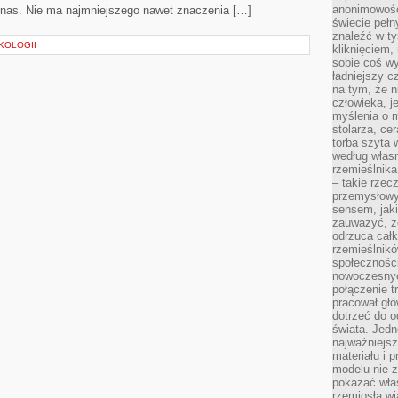
anonimowości
 nas. Nie ma najmniejszego nawet znaczenia […]
świecie peł
znaleźć w t
KOLOGII
kliknięciem
sobie coś wy
ładniejszy c
na tym, że n
człowieka, j
myślenia o m
stolarza, ce
torba szyta 
według własn
rzemieślnika
– takie rzec
przemysłowy
sensem, jaki
zauważyć, ż
odrzuca cał
rzemieślnikó
społeczności
nowoczesnyc
połączenie t
pracował głó
dotrzeć do o
świata. Jedn
najważniejsz
materiału i 
modelu nie 
pokazać wła
rzemiosła wi