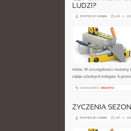
LUDZI?
POSTED BY ADMIN
LIP - 1 - 2
mitów. W szczególności możemy t
zabije szkolnych kolegów. A przeci
CATEGORIES:
MMORPG
ŻYCZENIA SEZO
POSTED BY ADMIN
LIP - 1 - 2