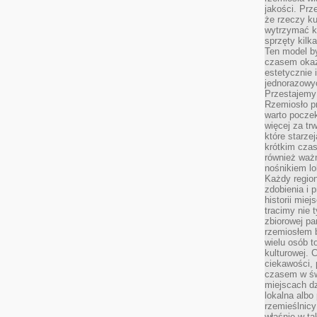
jakości. Prz
że rzeczy ku
wytrzymać ki
sprzęty kilk
Ten model by
czasem okaz
estetycznie 
jednorazowyc
Przestajemy 
Rzemiosło p
warto poczek
więcej za tr
które starzej
krótkim czas
również ważn
nośnikiem lok
Każdy region
zdobienia i 
historii miej
tracimy nie 
zbiorowej pa
rzemiosłem 
wielu osób t
kulturowej.
ciekawości, 
czasem w św
miejscach dz
lokalna albo 
rzemieślnic
właśnie w ta