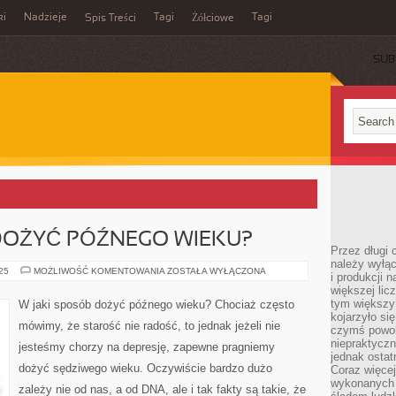
ki
Nadzieje
Tagi
Tagi
Spis Treści
Żółciowe
SUB
DOŻYĆ PÓŹNEGO WIEKU?
Przez długi 
należy wyłąc
W
025
MOŻLIWOŚĆ KOMENTOWANIA
ZOSTAŁA WYŁĄCZONA
i produkcji n
JAKI
większej lic
SPOSÓB
DOŻYĆ
tym większy
W jaki sposób dożyć późnego wieku? Chociaż często
PÓŹNEGO
kojarzyło si
WIEKU?
mówimy, że starość nie radość, to jednak jeżeli nie
czymś powol
niepraktycz
jesteśmy chorzy na depresję, zapewne pragniemy
jednak ostat
dożyć sędziwego wieku. Oczywiście bardzo dużo
Coraz więce
wykonanych s
zależy nie od nas, a od DNA, ale i tak fakty są takie, że