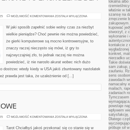
lokalna albo 
rzemieślnic
właśnie w ta
szansę na da
CZY
025
MOŻLIWOŚĆ KOMENTOWANIA
ZOSTAŁA WYŁĄCZONA
zmęczenie 
GRY
KOMPUTEROWE
zakupowym. K
TO
W jaki sposób zapełnić sobie wolny czas za niezbyt
kupować jedy
ZAGROŻENIE
stworzył, z 
DLA
wielkie pieniądze? Choć pewnie nie można powiedzieć,
LUDZI?
wykonanie i 
autentycznoś
że gierki komputerowe są mocno kontrowersyjne, to
kontakcie z 
znaczy raczej nieczęsto się mówi, iż gry to
wygładzonej 
konkret, mat
najzwyczajniej zło, to jednak raczej nie można
nierzadko u
powiedzieć, iż nie narosło akurat wobec nich dużo
Takie doświa
sam zakup, p
o dostrzec wtedy kiedy w USA jakiś zbuntowany nastolatek
zaufaniu. Rz
sens osobom,
eż prawda jest taka, że uzależnienie od […]
zawodach ws
namacalny ef
mailach, rap
zadaniach r
Tymczasem pr
wymagająca,
NOWE
powstaje nap
wpływem wied
satysfakcję, 
ŻYCZENIA
025
MOŻLIWOŚĆ KOMENTOWANIA
ZOSTAŁA WYŁĄCZONA
Dlatego częś
SEZONOWE
wyczerpując
próbuje sił 
Tarot Chciałbyś jakoś przekonać się co stanie się w