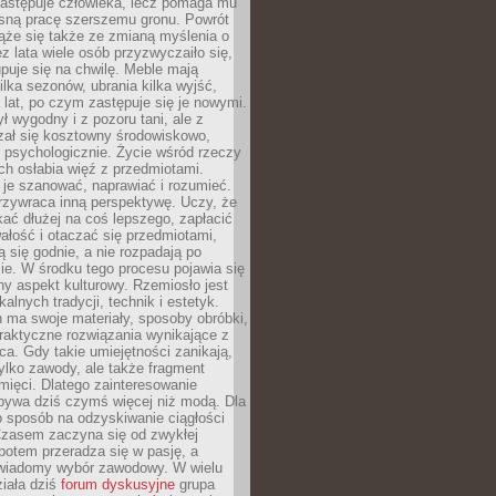
zastępuje człowieka, lecz pomaga mu
sną pracę szerszemu gronu. Powrót
ąże się także ze zmianą myślenia o
ez lata wiele osób przyzwyczaiło się,
puje się na chwilę. Meble mają
lka sezonów, ubrania kilka wyjść,
a lat, po czym zastępuje się je nowymi.
ł wygodny i z pozoru tani, ale z
ał się kosztowny środowiskowo,
i psychologicznie. Życie wśród rzeczy
h osłabia więź z przedmiotami.
je szanować, naprawiać i rozumieć.
rzywraca inną perspektywę. Uczy, że
ać dłużej na coś lepszego, zapłacić
wałość i otaczać się przedmiotami,
ą się godnie, a nie rozpadają po
ie. W środku tego procesu pojawia się
y aspekt kulturowy. Rzemiosło jest
alnych tradycji, technik i estetyk.
 ma swoje materiały, sposoby obróbki,
praktyczne rozwiązania wynikające z
sca. Gdy takie umiejętności zanikają,
tylko zawody, ale także fragment
mięci. Dlatego zainteresowanie
bywa dziś czymś więcej niż modą. Dla
o sposób na odzyskiwanie ciągłości
 Czasem zaczyna się od zwykłej
potem przeradza się w pasję, a
iadomy wybór zawodowy. W wielu
iała dziś
forum dyskusyjne
grupa