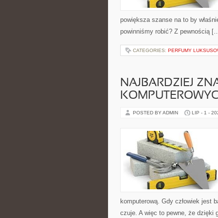
powiększa szanse na to by właśnie
powinniśmy robić? Z pewnością [
CATEGORIES:
PERFUMY LUKSUS
NAJBARDZIEJ ZN
KOMPUTEROWY
POSTED BY ADMIN
LIP - 1 - 2
komputerową. Gdy człowiek jest b
czuje. A więc to pewne, że dzięk