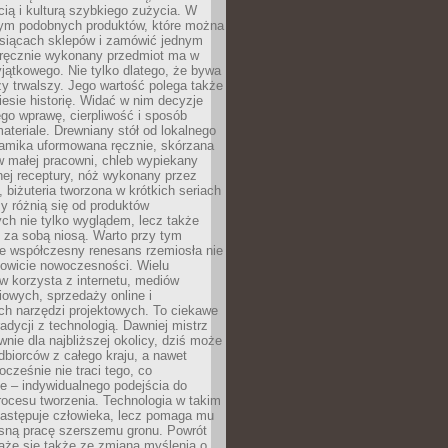
ą i kulturą szybkiego zużycia. W
nym podobnych produktów, które można
ysiącach sklepów i zamówić jednym
, ręcznie wykonany przedmiot ma w
jątkowego. Nie tylko dlatego, że bywa
zy trwalszy. Jego wartość polega także
iesie historię. Widać w nim decyzje
ego wprawę, cierpliwość i sposób
ateriale. Drewniany stół od lokalnego
ramika uformowana ręcznie, skórzana
w małej pracowni, chleb wypiekany
ej receptury, nóż wykonany przez
, biżuteria tworzona w krótkich seriach
zy różnią się od produktów
ch nie tylko wyglądem, lecz także
 za sobą niosą. Warto przy tym
e współczesny renesans rzemiosła nie
kowicie nowoczesności. Wielu
w korzysta z internetu, mediów
owych, sprzedaży online i
h narzędzi projektowych. To ciekawe
radycji z technologią. Dawniej mistrz
wnie dla najbliższej okolicy, dziś może
dbiorców z całego kraju, a nawet
ocześnie nie traci tego, co
e – indywidualnego podejścia do
procesu tworzenia. Technologia w takim
zastępuje człowieka, lecz pomaga mu
sną pracę szerszemu gronu. Powrót
ąże się także ze zmianą myślenia o