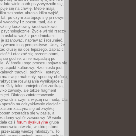
ez lata wiele osób przyzwyczaiło się,
puje się na chwilę. Meble mają
lka sezonów, ubrania kilka wyjść,
a lat, po czym zastępuje się je nowymi.
ł wygodny i z pozoru tani, ale z
ał się kosztowny środowiskowo,
i psychologicznie. Życie wśród rzeczy
h osłabia więź z przedmiotami.
je szanować, naprawiać i rozumieć.
rzywraca inną perspektywę. Uczy, że
ać dłużej na coś lepszego, zapłacić
wałość i otaczać się przedmiotami,
ą się godnie, a nie rozpadają po
ie. W środku tego procesu pojawia się
y aspekt kulturowy. Rzemiosło jest
alnych tradycji, technik i estetyk.
 ma swoje materiały, sposoby obróbki,
praktyczne rozwiązania wynikające z
sca. Gdy takie umiejętności zanikają,
tylko zawody, ale także fragment
mięci. Dlatego zainteresowanie
bywa dziś czymś więcej niż modą. Dla
o sposób na odzyskiwanie ciągłości
 Czasem zaczyna się od zwykłej
potem przeradza się w pasję, a
iadomy wybór zawodowy. W wielu
iała dziś
forum dyskusyjne
grupa
pracownia otwarta, w której starsi
y przekazują wiedzę młodszym. To
kich przestrzeniach tradycja zyskuje