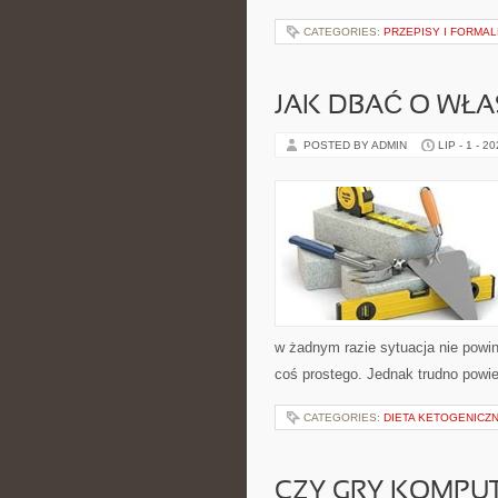
CATEGORIES:
PRZEPISY I FORMA
JAK DBAĆ O WŁA
POSTED BY ADMIN
LIP - 1 - 2
w żadnym razie sytuacja nie powin
coś prostego. Jednak trudno powie
CATEGORIES:
DIETA KETOGENICZ
CZY GRY KOMPU