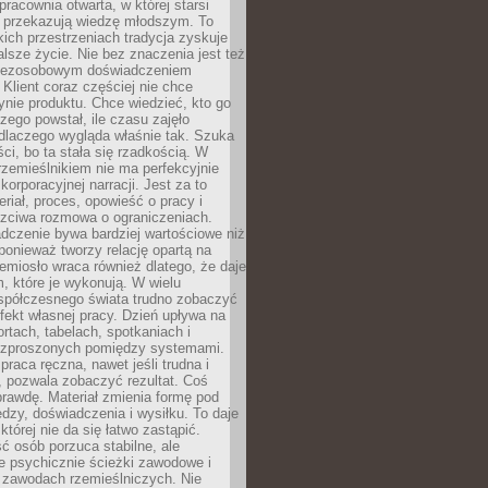
pracownia otwarta, w której starsi
y przekazują wiedzę młodszym. To
kich przestrzeniach tradycja zyskuje
lsze życie. Nie bez znaczenia jest też
bezosobowym doświadczeniem
lient coraz częściej nie chce
nie produktu. Chce wiedzieć, kto go
czego powstał, ile czasu zajęło
dlaczego wygląda właśnie tak. Szuka
ci, bo ta stała się rzadkością. W
rzemieślnikiem nie ma perfekcyjnie
korporacyjnej narracji. Jest za to
eriał, proces, opowieść o pracy i
czciwa rozmowa o ograniczeniach.
dczenie bywa bardziej wartościowe niż
onieważ tworzy relację opartą na
emiosło wraca również dlatego, że daje
 które je wykonują. W wielu
półczesnego świata trudno zobaczyć
ekt własnej pracy. Dzień upływa na
ortach, tabelach, spotkaniach i
ozproszonych pomiędzy systemami.
aca ręczna, nawet jeśli trudna i
 pozwala zobaczyć rezultat. Coś
rawdę. Materiał zmienia formę pod
zy, doświadczenia i wysiłku. To daje
której nie da się łatwo zastąpić.
ć osób porzuca stabilne, ale
e psychicznie ścieżki zawodowe i
w zawodach rzemieślniczych. Nie