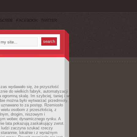
SCRIBE
FACEBOOK
TWITTER
czas wydawało się, że przyszłość
znie do wielkich fabryk, automatyzacji
a ogromną skalę. Im szybciej, taniej i w
zbie można było wytwarzać przedmioty,
 uznawano to za postęp. Rzemiosło
ę wielu osobom z przeszłością, z
nym, drogim, niszowym i
nym wobec dynamicznego rynku. A
nie lata pokazują zaskakujący zwrot.
j ludzi zaczyna szukać rzeczy
tarannie, lokalnie i z wyraźnym