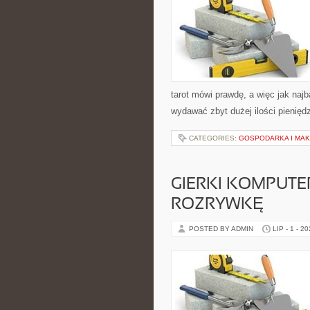
tarot mówi prawdę, a więc jak naj
wydawać zbyt dużej ilości pienię
CATEGORIES:
GOSPODARKA I MA
GIERKI KOMPUT
ROZRYWKĘ
POSTED BY ADMIN
LIP - 1 - 2