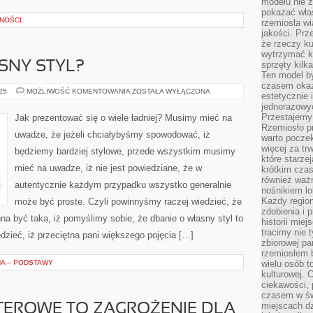
modelu nie 
pokazać wła
LNOŚCI
rzemiosła wi
jakości. Prz
że rzeczy ku
wytrzymać ki
SNY STYL?
sprzęty kilk
Ten model by
czasem okaz
JAK
025
MOŻLIWOŚĆ KOMENTOWANIA
ZOSTAŁA WYŁĄCZONA
estetycznie 
DBAĆ
jednorazowyc
O
WŁASNY
Przestajemy 
Jak prezentować się o wiele ładniej? Musimy mieć na
STYL?
Rzemiosło p
uwadze, że jeżeli chciałybyśmy spowodować, iż
warto poczek
więcej za tr
będziemy bardziej stylowe, przede wszystkim musimy
które starzej
mieć na uwadze, iż nie jest powiedziane, że w
krótkim czas
również ważn
autentycznie każdym przypadku wszystko generalnie
nośnikiem lok
Każdy region
może być proste. Czyli powinnyśmy raczej wiedzieć, że
zdobienia i 
na być taka, iż pomyślimy sobie, że dbanie o własny styl to
historii miej
tracimy nie 
dzieć, iż przeciętna pani większego pojęcia […]
zbiorowej pa
rzemiosłem 
NA – PODSTAWY
wielu osób t
kulturowej.
ciekawości, 
czasem w św
miejscach dz
TEROWE TO ZAGROŻENIE DLA