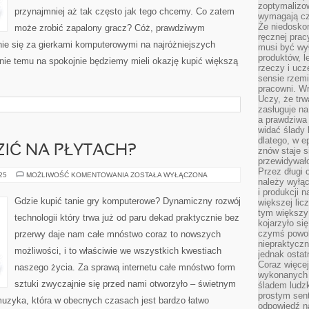
zoptymalizo
przynajmniej aż tak często jak tego chcemy. Co zatem
wymagają cza
Że niedoskon
może zrobić zapalony gracz? Cóż, prawdziwym
ręcznej prac
enie się za gierkami komputerowymi na najróżniejszych
musi być wy
produktów, 
śnie temu na spokojnie będziemy mieli okazję kupić większą
rzeczy i uc
sensie rzemi
pracowni. W
Uczy, że trw
zasługuje n
a prawdziwa 
widać ślady 
dlatego, w e
IĆ NA PŁYTACH?
znów staje s
przewidywał
Przez długi 
JAK
025
MOŻLIWOŚĆ KOMENTOWANIA
ZOSTAŁA WYŁĄCZONA
należy wyłąc
ZAOSZCZĘDZIĆ
NA
i produkcji n
PŁYTACH?
Gdzie kupić tanie gry komputerowe? Dynamiczny rozwój
większej lic
tym większy
technologii który trwa już od paru dekad praktycznie bez
kojarzyło si
czymś powol
przerwy daje nam całe mnóstwo coraz to nowszych
niepraktycz
możliwości, i to właściwie we wszystkich kwestiach
jednak ostat
Coraz więce
naszego życia. Za sprawą internetu całe mnóstwo form
wykonanych s
sztuki zwyczajnie się przed nami otworzyło – świetnym
śladem ludzk
prostym sen
muzyka, która w obecnych czasach jest bardzo łatwo
odpowiedź n