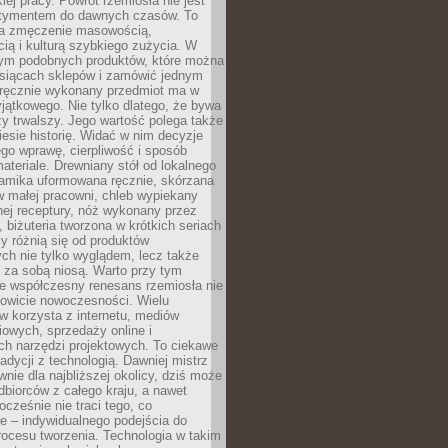
iej pracy. Powrót rzemiosła nie jest
tymentem do dawnych czasów. To
a zmęczenie masowością,
ą i kulturą szybkiego zużycia. W
nym podobnych produktów, które można
ysiącach sklepów i zamówić jednym
, ręcznie wykonany przedmiot ma w
jątkowego. Nie tylko dlatego, że bywa
zy trwalszy. Jego wartość polega także
iesie historię. Widać w nim decyzje
ego wprawę, cierpliwość i sposób
ateriale. Drewniany stół od lokalnego
ramika uformowana ręcznie, skórzana
w małej pracowni, chleb wypiekany
ej receptury, nóż wykonany przez
, biżuteria tworzona w krótkich seriach
zy różnią się od produktów
ch nie tylko wyglądem, lecz także
 za sobą niosą. Warto przy tym
e współczesny renesans rzemiosła nie
kowicie nowoczesności. Wielu
w korzysta z internetu, mediów
owych, sprzedaży online i
h narzędzi projektowych. To ciekawe
radycji z technologią. Dawniej mistrz
wnie dla najbliższej okolicy, dziś może
dbiorców z całego kraju, a nawet
ocześnie nie traci tego, co
e – indywidualnego podejścia do
procesu tworzenia. Technologia w takim