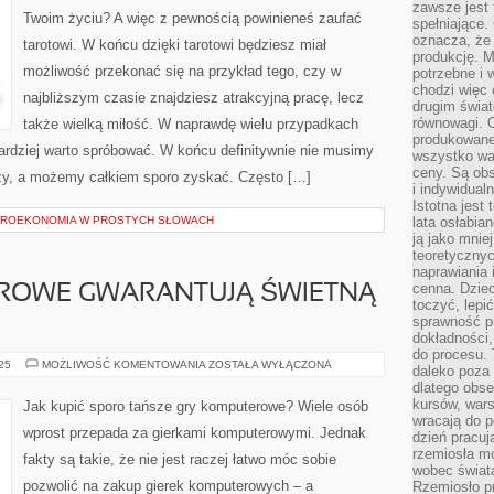
zawsze jest 
Twoim życiu? A więc z pewnością powinieneś zaufać
spełniające.
oznacza, że
tarotowi. W końcu dzięki tarotowi będziesz miał
produkcję. 
możliwość przekonać się na przykład tego, czy w
potrzebne i 
chodzi więc
najbliższym czasie znajdziesz atrakcyjną pracę, lecz
drugim świat
równowagi. 
także wielką miłość. W naprawdę wielu przypadkach
produkowane
bardziej warto spróbować. W końcu definitywnie nie musimy
wszystko wa
ceny. Są obs
dzy, a możemy całkiem sporo zyskać. Często […]
i indywidual
Istotna jest
KROEKONOMIA W PROSTYCH SŁOWACH
lata osłabia
ją jako mniej
teoretyczny
naprawiania 
cenna. Dziec
EROWE GWARANTUJĄ ŚWIETNĄ
toczyć, lepi
sprawność pr
dokładności,
do procesu. 
GIERKI
025
MOŻLIWOŚĆ KOMENTOWANIA
ZOSTAŁA WYŁĄCZONA
daleko poza
KOMPUTEROWE
dlatego obse
GWARANTUJĄ
ŚWIETNĄ
kursów, wars
Jak kupić sporo tańsze gry komputerowe? Wiele osób
ROZRYWKĘ
wracają do 
wprost przepada za gierkami komputerowymi. Jednak
dzień pracuj
rzemiosła mo
fakty są takie, że nie jest raczej łatwo móc sobie
wobec świata
pozwolić na zakup gierek komputerowych – a
Rzemiosło p