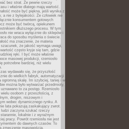
wać bez strat. Że pewne rzeczy
su i właśnie dlatego mają wartość.
ałość może być piękna, jeśli wynika z
y, a nie z bylejakości. Że człowiek nie
łącznie konsumentem gotowych
lecz może być twórcą, opiekunem
zestnikiem dłuższego procesu. W tym
osło nie wraca wyłącznie do sklepów i
raca do sposobu myślenia o świecie.
ałość ma znaczenie, że materia
a szacunek, że jakość wymaga uwagi,
wartość często kryje się tam, gdzie
ludzkiej ręki. I być może właśnie
poce masowej produkcji, rzemiosło
ię potrzebne bardziej, niż wielu
o.
czas wydawało się, że przyszłość
znie do wielkich fabryk, automatyzacji
a ogromną skalę. Im szybciej, taniej i w
zbie można było wytwarzać przedmioty,
 uznawano to za postęp. Rzemiosło
ę wielu osobom z przeszłością, z
nym, drogim, niszowym i
nym wobec dynamicznego rynku. A
nie lata pokazują zaskakujący zwrot.
j ludzi zaczyna szukać rzeczy
tarannie, lokalnie i z wyraźnym
iej pracy. Powrót rzemiosła nie jest
tymentem do dawnych czasów. To
a zmęczenie masowością,