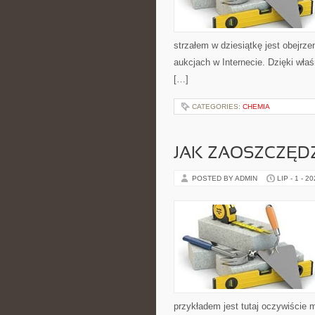
strzałem w dziesiątkę jest obejrz
aukcjach w Internecie. Dzięki wła
[…]
CATEGORIES:
CHEMIA
JAK ZAOSZCZĘDZ
POSTED BY ADMIN
LIP - 1 - 2
przykładem jest tutaj oczywiście 