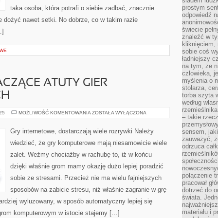
śladem ludzk
prostym sen
taka osoba, która potrafi o siebie zadbać, znacznie
odpowiedź n
 dożyć nawet setki. No dobrze, co w takim razie
anonimowości
świecie peł
…]
znaleźć w t
kliknięciem
OWE
sobie coś wy
ładniejszy c
na tym, że n
człowieka, j
myślenia o m
ACZĄCE ATUTY GIER
stolarza, ce
CH
torba szyta 
według własn
rzemieślnika
NAJBARDZIEJ
025
MOŻLIWOŚĆ KOMENTOWANIA
ZOSTAŁA WYŁĄCZONA
– takie rzec
ZNACZĄCE
ATUTY
przemysłowy
GIER
Gry internetowe, dostarczają wiele rozrywki Należy
sensem, jaki
KOMPUTEROWYCH
zauważyć, ż
wiedzieć, że gry komputerowe mają niesamowicie wiele
odrzuca cał
rzemieślnikó
zalet. Weźmy chociażby w rachubę to, iż w końcu
społeczności
dzięki właśnie grom mamy okazję dużo lepiej poradzić
nowoczesnyc
połączenie t
sobie ze stresami. Przecież nie ma wielu fajniejszych
pracował głó
sposobów na zabicie stresu, niż właśnie zagranie w grę
dotrzeć do o
świata. Jedn
ardziej wyluzowany, w sposób automatyczny lepiej się
najważniejsz
materiału i 
i grom komputerowym w istocie stajemy […]