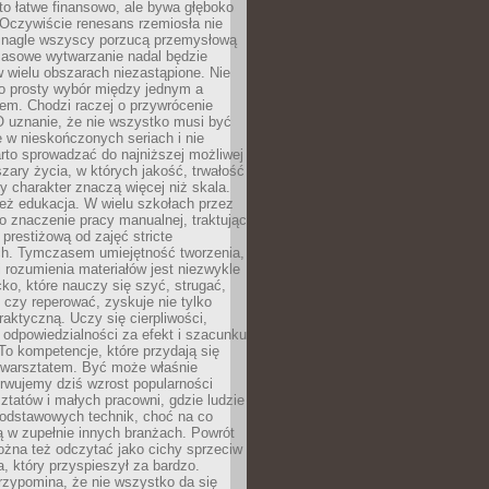
to łatwe finansowo, ale bywa głęboko
 Oczywiście renesans rzemiosła nie
 nagle wszyscy porzucą przemysłową
Masowe wytwarzanie nadal będzie
w wielu obszarach niezastąpione. Nie
 o prosty wybór między jednym a
em. Chodzi raczej o przywrócenie
O uznanie, że nie wszystko musi być
 w nieskończonych seriach i nie
rto sprowadzać do najniższej możliwej
zary życia, w których jakość, trwałość
ny charakter znaczą więcej niż skala.
 też edukacja. W wielu szkołach przez
no znaczenie pracy manualnej, traktując
 prestiżową od zajęć stricte
ch. Tymczasem umiejętność tworzenia,
i rozumienia materiałów jest niezwykle
ko, które nauczy się szyć, strugać,
ć czy reperować, zyskuje nie tylko
aktyczną. Uczy się cierpliwości,
 odpowiedzialności za efekt i szacunku
To kompetencje, które przydają się
 warsztatem. Być może właśnie
rwujemy dziś wzrost popularności
ztatów i małych pracowni, gdzie ludzie
podstawowych technik, choć na co
ą w zupełnie innych branżach. Powrót
żna też odczytać jako cichy sprzeciw
, który przyspieszył za bardzo.
rzypomina, że nie wszystko da się