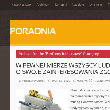
Archiwum
Lekarski
Nadzieje
T
Strona główna
Spis Treści
PORADNIA
Archive for the ‘Perfumy luksusowe’ Category
W PEWNEJ MIERZE WSZYSCY LUD
O SWOJE ZAINTERESOWANIA Z
POSTED BY ADMIN
PAŹ - 14 - 2025
MOŻLIWOŚĆ KOMENTOWA
Nieomalże wszyscy ludzie 
zainteresowania zgodnym P
muszą Państwo Młodzi w dni
tradycyjnych wydarzeń, z k