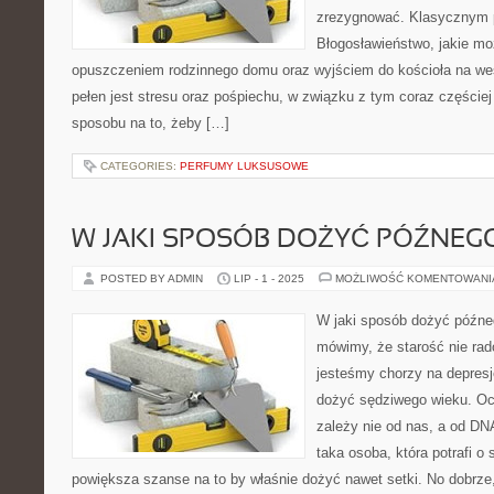
zrezygnować. Klasycznym p
Błogosławieństwo, jakie mo
opuszczeniem rodzinnego domu oraz wyjściem do kościoła na wes
pełen jest stresu oraz pośpiechu, w związku z tym coraz częściej
sposobu na to, żeby […]
CATEGORIES:
PERFUMY LUKSUSOWE
W JAKI SPOSÓB DOŻYĆ PÓŹNEG
POSTED BY ADMIN
LIP - 1 - 2025
MOŻLIWOŚĆ KOMENTOWAN
W jaki sposób dożyć późne
mówimy, że starość nie rado
jesteśmy chorzy na depres
dożyć sędziwego wieku. Oc
zależy nie od nas, a od DNA,
taka osoba, która potrafi o
powiększa szanse na to by właśnie dożyć nawet setki. No dobrze,