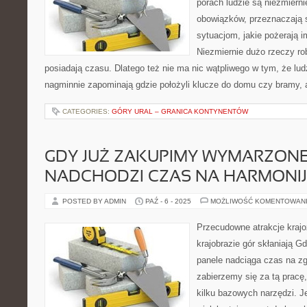
porach ludzie są niezmierni
obowiązków, przeznaczają s
sytuacjom, jakie pożerają 
Niezmiernie dużo rzeczy rob
posiadają czasu. Dlatego też nie ma nic wątpliwego w tym, że lu
nagminnie zapominają gdzie położyli klucze do domu czy bramy, 
CATEGORIES:
GÓRY URAL – GRANICA KONTYNENTÓW
GDY JUŻ ZAKUPIMY WYMARZONE
NADCHODZI CZAS NA HARMONI
POSTED BY ADMIN
PAŹ - 6 - 2025
MOŻLIWOŚĆ KOMENTOWAN
Przecudowne atrakcje kraj
krajobrazie gór skłaniają 
panele nadciąga czas na z
zabierzemy się za tą pracę
kilku bazowych narzędzi. J