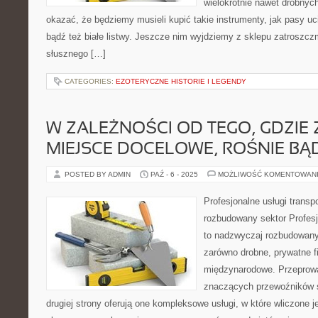
wielokrotnie nawet drobny
okazać, że będziemy musieli kupić takie instrumenty, jak pasy u
bądź też białe listwy. Jeszcze nim wyjdziemy z sklepu zatroszcz
słusznego […]
CATEGORIES:
EZOTERYCZNE HISTORIE I LEGENDY
W ZALEŻNOŚCI OD TEGO, GDZIE 
MIEJSCE DOCELOWE, ROŚNIE BĄ
POSTED BY ADMIN
PAŹ - 6 - 2025
MOŻLIWOŚĆ KOMENTOWAN
Profesjonalne usługi transp
rozbudowany sektor Profesj
to nadzwyczaj rozbudowany 
zarówno drobne, prywatne fi
międzynarodowe. Przeprowa
znaczących przewoźników s
drugiej strony oferują one kompleksowe usługi, w które wliczone j