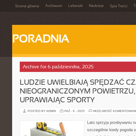
Archiwum
Lekarski
Nadzieje
T
Strona główna
Spis Treści
PORADNIA
Archive for 6 października, 2025
LUDZIE UWIELBIAJĄ SPĘDZAĆ C
NIEOGRANICZONYM POWIETRZU, 
UPRAWIAJĄC SPORTY
POSTED BY ADMIN
PAŹ - 6 - 2025
MOŻLIWOŚĆ KOMENTOWAN
Lato sprzyja przebywaniu n
szczególnie kiedy pogoda 