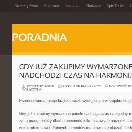
Archiwum
Lekarski
Nadzieje
T
Strona główna
Spis Treści
PORADNIA
GDY JUŻ ZAKUPIMY WYMARZONE
NADCHODZI CZAS NA HARMONI
POSTED BY ADMIN
POSTED ON PAŹ - 6 - 2025
MOŻLIWOŚĆ K
WYŁĄCZONA
Przecudowne atrakcje krajoznawcze występujące w krajobrazie gó
Gdy już zakupimy wymarzone panele nadciąga czas na zgodny m
za tą pracę, należy dbać o obecność kilku bazowych narzędzi. Je
wielokrotnie nawet drobnych remontów ma prawo się okazać, że b