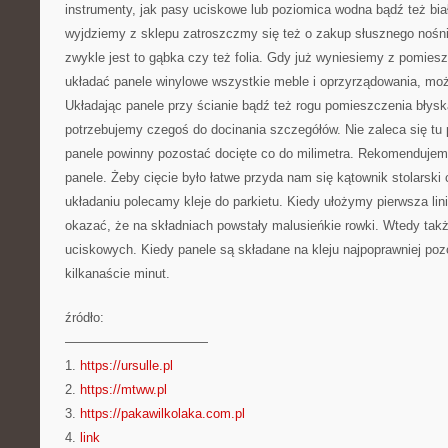
instrumenty, jak pasy uciskowe lub poziomica wodna bądź też bia
wyjdziemy z sklepu zatroszczmy się też o zakup słusznego nośn
zwykle jest to gąbka czy też folia. Gdy już wyniesiemy z pomies
układać panele winylowe wszystkie meble i oprzyrządowania, moż
Układając panele przy ścianie bądź też rogu pomieszczenia błys
potrzebujemy czegoś do docinania szczegółów. Nie zaleca się tu
panele powinny pozostać docięte co do milimetra. Rekomendujem
panele. Żeby cięcie było łatwe przyda nam się kątownik stolarski
układaniu polecamy kleje do parkietu. Kiedy ułożymy pierwsza lin
okazać, że na składniach powstały malusieńkie rowki. Wtedy ta
uciskowych. Kiedy panele są składane na kleju najpoprawniej po
kilkanaście minut.
źródło:
———————————
1.
https://ursulle.pl
2.
https://mtww.pl
3.
https://pakawilkolaka.com.pl
4.
link