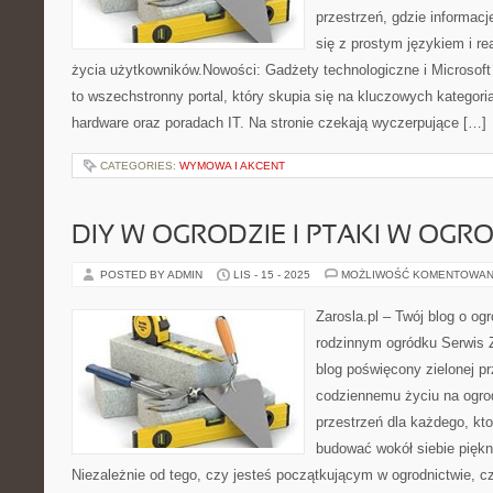
przestrzeń, gdzie informacj
się z prostym językiem i r
życia użytkowników.Nowości: Gadżety technologiczne i Microsoft
to wszechstronny portal, który skupia się na kluczowych kategor
hardware oraz poradach IT. Na stronie czekają wyczerpujące […]
CATEGORIES:
WYMOWA I AKCENT
DIY W OGRODZIE I PTAKI W OGR
POSTED BY ADMIN
LIS - 15 - 2025
MOŻLIWOŚĆ KOMENTOWAN
Zarosla.pl – Twój blog o ogr
rodzinnym ogródku Serwis Z
blog poświęcony zielonej prz
codziennemu życiu na ogro
przestrzeń dla każdego, kto
budować wokół siebie piękn
Niezależnie od tego, czy jesteś początkującym w ogrodnictwie,