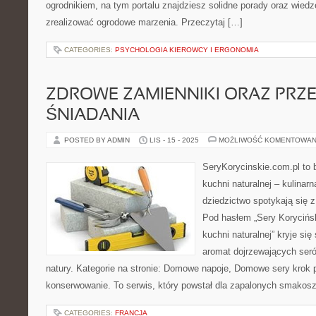
ogrodnikiem, na tym portalu znajdziesz solidne porady oraz wied
zrealizować ogrodowe marzenia. Przeczytaj […]
CATEGORIES:
PSYCHOLOGIA KIEROWCY I ERGONOMIA
ZDROWE ZAMIENNIKI ORAZ PRZE
ŚNIADANIA
POSTED BY ADMIN
LIS - 15 - 2025
MOŻLIWOŚĆ KOMENTOWAN
SeryKorycinskie.com.pl to b
kuchni naturalnej – kulinarn
dziedzictwo spotykają się z
Pod hasłem „Sery Koryciński
kuchni naturalnej” kryje się
aromat dojrzewających seró
natury. Kategorie na stronie: Domowe napoje, Domowe sery krok p
konserwowanie. To serwis, który powstał dla zapalonych smakoszy
CATEGORIES:
FRANCJA