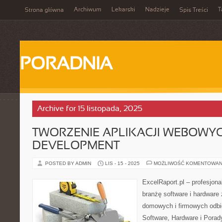
Archiwum
Lekarski
Nadzieje
T
Strona główna
Spis Treści
PORADNIA
Archive for 15 listopada, 2025
TWORZENIE APLIKACJI WEBOWYC
DEVELOPMENT
POSTED BY ADMIN
LIS - 15 - 2025
MOŻLIWOŚĆ KOMENTOWAN
ExcelRaport.pl – profesjonal
branżę software i hardware
domowych i firmowych odbio
Software, Hardware i Porad