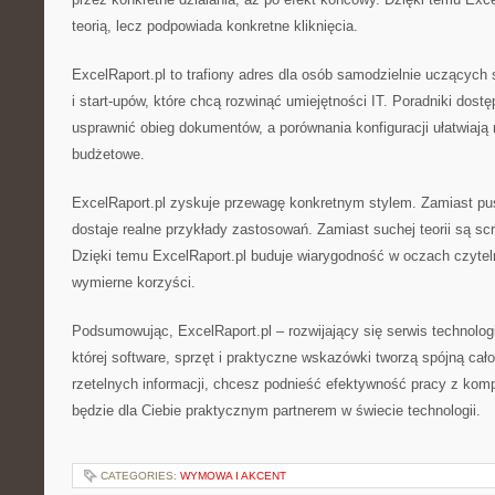
teorią, lecz podpowiada konkretne kliknięcia.
ExcelRaport.pl to trafiony adres dla osób samodzielnie uczących s
i start-upów, które chcą rozwinąć umiejętności IT. Poradniki dost
usprawnić obieg dokumentów, a porównania konfiguracji ułatwiają
budżetowe.
ExcelRaport.pl zyskuje przewagę konkretnym stylem. Zamiast p
dostaje realne przykłady zastosowań. Zamiast suchej teorii są scr
Dzięki temu ExcelRaport.pl buduje wiarygodność w oczach czyteln
wymierne korzyści.
Podsumowując, ExcelRaport.pl – rozwijający się serwis technologi
której software, sprzęt i praktyczne wskazówki tworzą spójną cał
rzetelnych informacji, chcesz podnieść efektywność pracy z kom
będzie dla Ciebie praktycznym partnerem w świecie technologii.
CATEGORIES:
WYMOWA I AKCENT