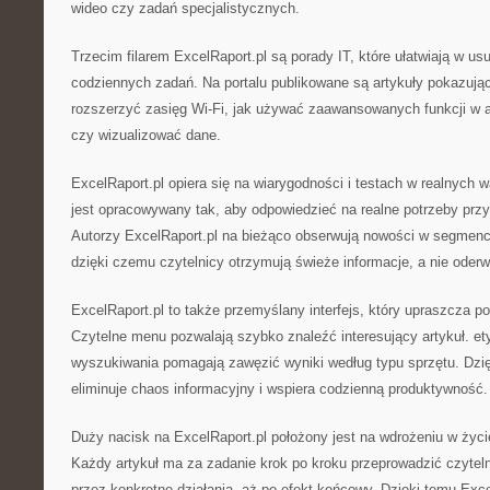
wideo czy zadań specjalistycznych.
Trzecim filarem ExcelRaport.pl są porady IT, które ułatwiają w us
codziennych zadań. Na portalu publikowane są artykuły pokazując
rozszerzyć zasięg Wi-Fi, jak używać zaawansowanych funkcji w 
czy wizualizować dane.
ExcelRaport.pl opiera się na wiarygodności i testach w realnych
jest opracowywany tak, aby odpowiedzieć na realne potrzeby przy m
Autorzy ExcelRaport.pl na bieżąco obserwują nowości w segmenci
dzięki czemu czytelnicy otrzymują świeże informacje, a nie oderw
ExcelRaport.pl to także przemyślany interfejs, który upraszcza po
Czytelne menu pozwalają szybko znaleźć interesujący artykuł. ety
wyszukiwania pomagają zawęzić wyniki według typu sprzętu. Dzię
eliminuje chaos informacyjny i wspiera codzienną produktywność.
Duży nacisk na ExcelRaport.pl położony jest na wdrożeniu w życ
Każdy artykuł ma za zadanie krok po kroku przeprowadzić czytel
przez konkretne działania, aż po efekt końcowy. Dzięki temu Excel