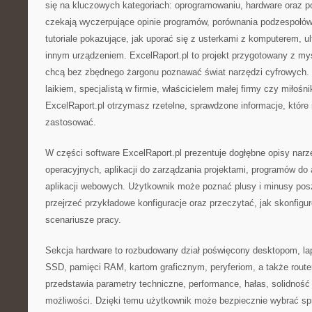
się na kluczowych kategoriach: oprogramowaniu, hardware oraz po
czekają wyczerpujące opinie programów, porównania podzespołó
tutoriale pokazujące, jak uporać się z usterkami z komputerem, 
innym urządzeniem. ExcelRaport.pl to projekt przygotowany z myś
chcą bez zbędnego żargonu poznawać świat narzędzi cyfrowych. N
laikiem, specjalistą w firmie, właścicielem małej firmy czy miłośn
ExcelRaport.pl otrzymasz rzetelne, sprawdzone informacje, któr
zastosować.
W części software ExcelRaport.pl prezentuje dogłębne opisy nar
operacyjnych, aplikacji do zarządzania projektami, programów do 
aplikacji webowych. Użytkownik może poznać plusy i minusy posz
przejrzeć przykładowe konfiguracje oraz przeczytać, jak skonfig
scenariusze pracy.
Sekcja hardware to rozbudowany dział poświęcony desktopom, l
SSD, pamięci RAM, kartom graficznym, peryferiom, a także route
przedstawia parametry techniczne, performance, hałas, solidność
możliwości. Dzięki temu użytkownik może bezpiecznie wybrać sprz