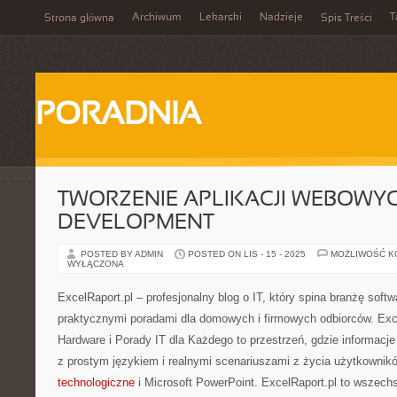
Archiwum
Lekarski
Nadzieje
T
Strona główna
Spis Treści
PORADNIA
TWORZENIE APLIKACJI WEBOWYC
DEVELOPMENT
POSTED BY ADMIN
POSTED ON LIS - 15 - 2025
MOŻLIWOŚĆ 
WYŁĄCZONA
ExcelRaport.pl – profesjonalny blog o IT, który spina branżę softw
praktycznymi poradami dla domowych i firmowych odbiorców. Exce
Hardware i Porady IT dla Każdego to przestrzeń, gdzie informacje
z prostym językiem i realnymi scenariuszami z życia użytkowni
technologiczne
i Microsoft PowerPoint. ExcelRaport.pl to wszechst