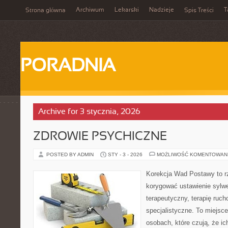
Archiwum
Lekarski
Nadzieje
T
Strona główna
Spis Treści
PORADNIA
Archive for 3 stycznia, 2026
ZDROWIE PSYCHICZNE
POSTED BY ADMIN
STY - 3 - 2026
MOŻLIWOŚĆ KOMENTOWAN
Korekcja Wad Postawy to rz
korygować ustawienie sylwe
terapeutyczny, terapię ruc
specjalistyczne. To miejsc
osobach, które czują, że ic