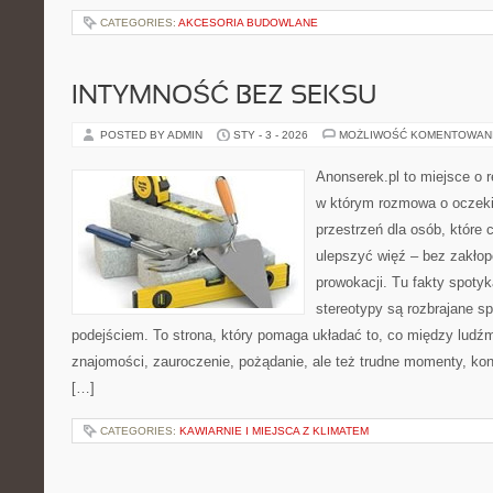
CATEGORIES:
AKCESORIA BUDOWLANE
INTYMNOŚĆ BEZ SEKSU
POSTED BY ADMIN
STY - 3 - 2026
MOŻLIWOŚĆ KOMENTOWAN
Anonserek.pl to miejsce o r
w którym rozmowa o oczeki
przestrzeń dla osób, które 
ulepszyć więź – bez zakłopo
prowokacji. Tu fakty spotyka
stereotypy są rozbrajane 
podejściem. To strona, który pomaga układać to, co między ludź
znajomości, zauroczenie, pożądanie, ale też trudne momenty, konfl
[…]
CATEGORIES:
KAWIARNIE I MIEJSCA Z KLIMATEM