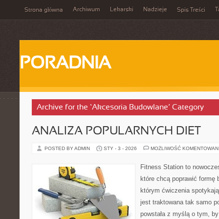
Archiwum
Lekarski
Nadzieje
T
Strona główna
Spis Treści
PORADNIA
Archive for the ‘Akcesoria Budowlane’ Category
ANALIZA POPULARNYCH DIET
POSTED BY ADMIN
STY - 3 - 2026
MOŻLIWOŚĆ KOMENTOWAN
Fitness Station to nowocze
które chcą poprawić formę 
którym ćwiczenia spotykają 
jest traktowana tak samo p
powstała z myślą o tym, by