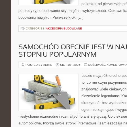
po kroku: od pierwszych pr
po precyzyjne budowanie siły, mięśni i wytrzymałości. Ciekawe ka
budowaniu nawyku i Pierwsze kroki […]
CATEGORIES:
AKCESORIA BUDOWLANE
SAMOCHÓD OBECNIE JEST W N
STOPNIU POPULARNYM
POSTED BY ADMIN
SIE - 16 - 2025
MOŻLIWOŚĆ KOMENTOWA
Ludzie mają różnorodne upo
to, co mu czyni przyjemno
znajdować wiele ciekawych 
niezmiernie legendarne. Ka
skorzystać, bez wychodzeni
ogromnie zajmujące i wygod
niesłychanie różnorodne i rozmaitych branż się tyczą. Co ciekawe
automobilowe, tworzą swoje stronki internetowe i zamieszczają n