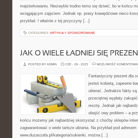
majsterkowaniu. Niezwykle trudno temu się dziwić, bo w końcu m
wciągającym zajęciem. Jednak np. prasy krawędziowe nieco kosztuj
przykład. I właśnie z tej przyczyny […]
CATEGORIES:
ARTYKUŁY SPONSOROWANE
JAK O WIELE ŁADNIEJ SIĘ PREZ
POSTED BY ADMIN
CZE - 29 - 2025
MOŻLIWOŚĆ KOMENTOWA
Fantastyczny prezent dla s
jesteś kobietą, zapewne ba
ubierać. Jednakże fakty są t
przeciętnej wypłaty zakupić
resztę. Jednak jak najbard
obejść owy problem – a pr
końcu możemy jak najbardziej skorzystać z choćby sklepów inter
zagwarantować o wiele tańsze ubrania. Na przykład pod adresem
www.duzaszafa.pl/kategoria/sukienki, można […]