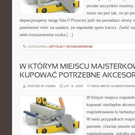
przede wszystkim musimy 
może nie jest tak, że po p
deprecjonujemy rangę Sieci? Przecież jeśli nie posiadasz strony in
powinieneś mieć na uwadze, że naprawdę sporo tracisz. Zwróć na
wielu konsumentów szuka […]
CATEGORIES:
ARTYKUŁY SPONSOROWANE
W KTÓRYM MIEJSCU MAJSTERKO
KUPOWAĆ POTRZEBNE AKCESOR
POSTED BY ADMIN
LIP - 9 - 2025
MOŻLIWOŚĆ KOMENTOWAN
W którym miejscu majster
kupować niezbędne akceso
majsterkowanie to fantasty
W wielu przypadkach majst
panowie, chociaż pewnie odn
majsterkowanie, potrafią sp