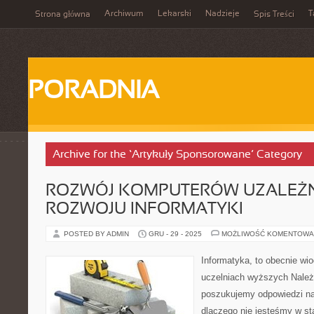
Archiwum
Lekarski
Nadzieje
T
Strona główna
Spis Treści
PORADNIA
Archive for the ‘Artykuły Sponsorowane’ Category
ROZWÓJ KOMPUTERÓW UZALEŻN
ROZWOJU INFORMATYKI
POSTED BY ADMIN
GRU - 29 - 2025
MOŻLIWOŚĆ KOMENTOWA
Informatyka, to obecnie wi
uczelniach wyższych Należy
poszukujemy odpowiedzi na 
dlaczego nie jesteśmy w st