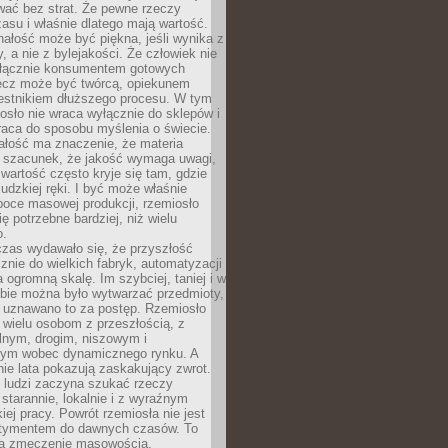
wać bez strat. Że pewne rzeczy
su i właśnie dlatego mają wartość.
ałość może być piękna, jeśli wynika z
y, a nie z bylejakości. Że człowiek nie
łącznie konsumentem gotowych
lecz może być twórcą, opiekunem
zestnikiem dłuższego procesu. W tym
osło nie wraca wyłącznie do sklepów i
raca do sposobu myślenia o świecie.
ałość ma znaczenie, że materia
a szacunek, że jakość wymaga uwagi,
wartość często kryje się tam, gdzie
ludzkiej ręki. I być może właśnie
poce masowej produkcji, rzemiosło
ię potrzebne bardziej, niż wielu
o.
czas wydawało się, że przyszłość
znie do wielkich fabryk, automatyzacji
a ogromną skalę. Im szybciej, taniej i w
zbie można było wytwarzać przedmioty,
 uznawano to za postęp. Rzemiosło
ę wielu osobom z przeszłością, z
nym, drogim, niszowym i
nym wobec dynamicznego rynku. A
nie lata pokazują zaskakujący zwrot.
j ludzi zaczyna szukać rzeczy
tarannie, lokalnie i z wyraźnym
iej pracy. Powrót rzemiosła nie jest
tymentem do dawnych czasów. To
a zmęczenie masowością,