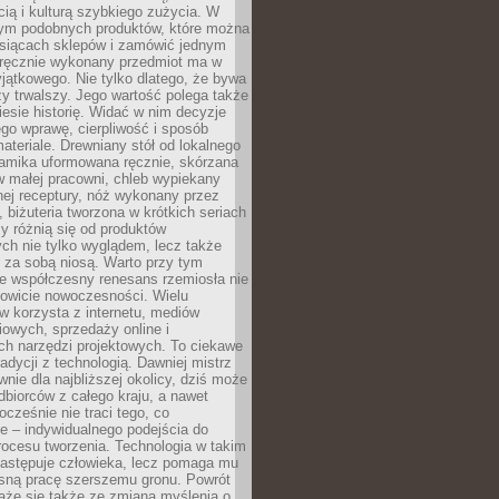
ą i kulturą szybkiego zużycia. W
nym podobnych produktów, które można
ysiącach sklepów i zamówić jednym
, ręcznie wykonany przedmiot ma w
jątkowego. Nie tylko dlatego, że bywa
zy trwalszy. Jego wartość polega także
iesie historię. Widać w nim decyzje
ego wprawę, cierpliwość i sposób
ateriale. Drewniany stół od lokalnego
ramika uformowana ręcznie, skórzana
w małej pracowni, chleb wypiekany
ej receptury, nóż wykonany przez
, biżuteria tworzona w krótkich seriach
zy różnią się od produktów
ch nie tylko wyglądem, lecz także
 za sobą niosą. Warto przy tym
e współczesny renesans rzemiosła nie
kowicie nowoczesności. Wielu
w korzysta z internetu, mediów
owych, sprzedaży online i
h narzędzi projektowych. To ciekawe
radycji z technologią. Dawniej mistrz
wnie dla najbliższej okolicy, dziś może
dbiorców z całego kraju, a nawet
ocześnie nie traci tego, co
e – indywidualnego podejścia do
procesu tworzenia. Technologia w takim
zastępuje człowieka, lecz pomaga mu
sną pracę szerszemu gronu. Powrót
ąże się także ze zmianą myślenia o