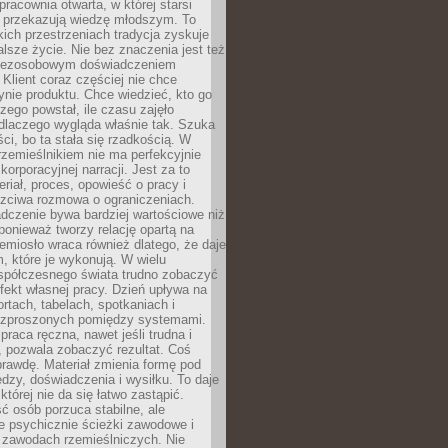
pracownia otwarta, w której starsi
y przekazują wiedzę młodszym. To
kich przestrzeniach tradycja zyskuje
lsze życie. Nie bez znaczenia jest też
bezosobowym doświadczeniem
lient coraz częściej nie chce
nie produktu. Chce wiedzieć, kto go
czego powstał, ile czasu zajęło
dlaczego wygląda właśnie tak. Szuka
ci, bo ta stała się rzadkością. W
rzemieślnikiem nie ma perfekcyjnie
korporacyjnej narracji. Jest za to
eriał, proces, opowieść o pracy i
czciwa rozmowa o ograniczeniach.
dczenie bywa bardziej wartościowe niż
onieważ tworzy relację opartą na
emiosło wraca również dlatego, że daje
 które je wykonują. W wielu
półczesnego świata trudno zobaczyć
ekt własnej pracy. Dzień upływa na
ortach, tabelach, spotkaniach i
ozproszonych pomiędzy systemami.
aca ręczna, nawet jeśli trudna i
 pozwala zobaczyć rezultat. Coś
rawdę. Materiał zmienia formę pod
zy, doświadczenia i wysiłku. To daje
której nie da się łatwo zastąpić.
ć osób porzuca stabilne, ale
e psychicznie ścieżki zawodowe i
w zawodach rzemieślniczych. Nie