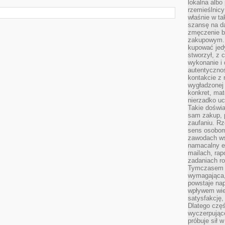
lokalna albo 
rzemieślnic
właśnie w ta
szansę na da
zmęczenie 
zakupowym. K
kupować jedy
stworzył, z 
wykonanie i 
autentycznoś
kontakcie z 
wygładzonej 
konkret, mat
nierzadko u
Takie doświa
sam zakup, p
zaufaniu. Rz
sens osobom,
zawodach ws
namacalny ef
mailach, rap
zadaniach r
Tymczasem pr
wymagająca,
powstaje nap
wpływem wied
satysfakcję, 
Dlatego częś
wyczerpując
próbuje sił 