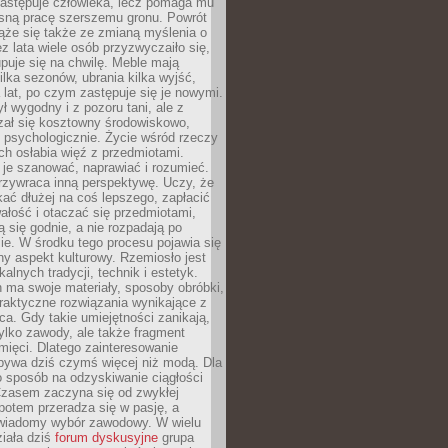
zastępuje człowieka, lecz pomaga mu
sną pracę szerszemu gronu. Powrót
ąże się także ze zmianą myślenia o
ez lata wiele osób przyzwyczaiło się,
puje się na chwilę. Meble mają
lka sezonów, ubrania kilka wyjść,
a lat, po czym zastępuje się je nowymi.
ł wygodny i z pozoru tani, ale z
ał się kosztowny środowiskowo,
i psychologicznie. Życie wśród rzeczy
h osłabia więź z przedmiotami.
je szanować, naprawiać i rozumieć.
rzywraca inną perspektywę. Uczy, że
ać dłużej na coś lepszego, zapłacić
wałość i otaczać się przedmiotami,
ą się godnie, a nie rozpadają po
ie. W środku tego procesu pojawia się
y aspekt kulturowy. Rzemiosło jest
alnych tradycji, technik i estetyk.
 ma swoje materiały, sposoby obróbki,
praktyczne rozwiązania wynikające z
sca. Gdy takie umiejętności zanikają,
tylko zawody, ale także fragment
mięci. Dlatego zainteresowanie
bywa dziś czymś więcej niż modą. Dla
o sposób na odzyskiwanie ciągłości
 Czasem zaczyna się od zwykłej
potem przeradza się w pasję, a
iadomy wybór zawodowy. W wielu
iała dziś
forum dyskusyjne
grupa