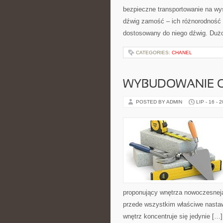
bezpieczne transportowanie na wy
dźwig zamość – ich różnorodność 
dostosowany do niego dźwig. Dużo
CATEGORIES:
CHANEL
WYBUDOWANIE 
POSTED BY ADMIN
LIP - 16 - 
proponujący wnętrza nowoczesnejas
przede wszystkim właściwe nastawi
wnętrz koncentruje się jedynie […]