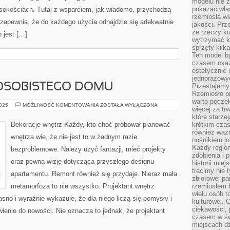
modelu nie 
pokazać wła
sokościach. Tutaj z wsparciem, jak wiadomo, przychodzą
rzemiosła wi
zapewnia, że do każdego użycia odnajdzie się adekwatnie
jakości. Prz
że rzeczy ku
 jest […]
wytrzymać ki
sprzęty kilk
Ten model by
czasem okaz
estetycznie 
jednorazowyc
OSOBISTEGO DOMU
Przestajemy 
Rzemiosło p
warto poczek
WYBUDOWANIE
2025
MOŻLIWOŚĆ KOMENTOWANIA
ZOSTAŁA WYŁĄCZONA
więcej za tr
OSOBISTEGO
DOMU
które starzej
Dekoracje wnętrz Każdy, kto choć próbował planować
krótkim czas
również ważn
wnętrza wie, że nie jest to w żadnym razie
nośnikiem lok
Każdy region
bezproblemowe. Należy użyć fantazji, mieć projekty
zdobienia i 
oraz pewną wizję dotycząca przyszłego designu
historii miej
tracimy nie 
apartamentu. Remont również się przydaje. Nieraz mała
zbiorowej pa
metamorfoza to nie wszystko. Projektant wnętrz
rzemiosłem 
wielu osób t
no i wyraźnie wykazuje, że dla niego liczą się pomysły i
kulturowej.
ciekawości, 
enie do nowości. Nie oznacza to jednak, że projektant
czasem w św
miejscach dz