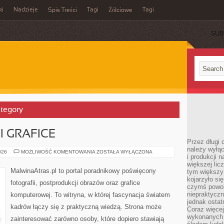
ki
Nadzieje
Tagi
Tagi
Spis Treści
Żółciowe
SUB
ategory
I GRAFICE
Przez długi 
należy wyłąc
AI
026
MOŻLIWOŚĆ KOMENTOWANIA
ZOSTAŁA WYŁĄCZONA
i produkcji n
W
FOTOGRAFII
większej lic
I
MalwinaAtras.pl to portal poradnikowy poświęcony
tym większy
GRAFICE
kojarzyło si
fotografii, postprodukcji obrazów oraz grafice
czymś powol
niepraktycz
komputerowej. To witryna, w której fascynacja światem
jednak ostat
kadrów łączy się z praktyczną wiedzą. Strona może
Coraz więce
wykonanych s
zainteresować zarówno osoby, które dopiero stawiają