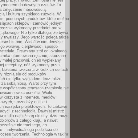
iej pracy. Powrót rzemiosła nie jest
tymentem do dawnych czasów. To
a zmęczenie masowością,
ą i kulturą szybkiego zużycia. W
nym podobnych produktów, które można
ysiącach sklepów i zamówić jednym
, ręcznie wykonany przedmiot ma w
jątkowego. Nie tylko dlatego, że bywa
zy trwalszy. Jego wartość polega także
iesie historię. Widać w nim decyzje
ego wprawę, cierpliwość i sposób
ateriale. Drewniany stół od lokalnego
ramika uformowana ręcznie, skórzana
w małej pracowni, chleb wypiekany
ej receptury, nóż wykonany przez
, biżuteria tworzona w krótkich seriach
zy różnią się od produktów
ch nie tylko wyglądem, lecz także
 za sobą niosą. Warto przy tym
e współczesny renesans rzemiosła nie
kowicie nowoczesności. Wielu
w korzysta z internetu, mediów
owych, sprzedaży online i
h narzędzi projektowych. To ciekawe
radycji z technologią. Dawniej mistrz
wnie dla najbliższej okolicy, dziś może
dbiorców z całego kraju, a nawet
ocześnie nie traci tego, co
e – indywidualnego podejścia do
procesu tworzenia. Technologia w takim