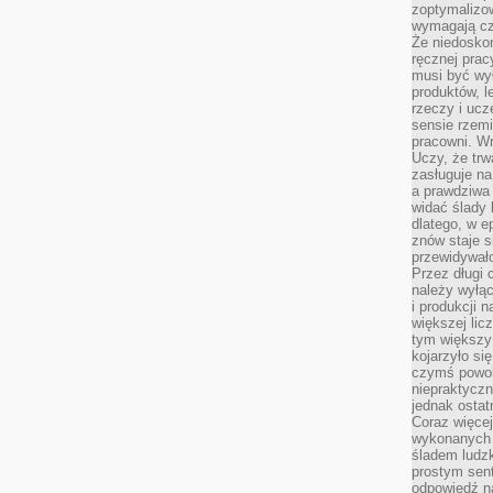
zoptymalizo
wymagają cza
Że niedoskon
ręcznej prac
musi być wy
produktów, 
rzeczy i uc
sensie rzemi
pracowni. W
Uczy, że trw
zasługuje n
a prawdziwa 
widać ślady 
dlatego, w e
znów staje s
przewidywał
Przez długi 
należy wyłąc
i produkcji n
większej lic
tym większy
kojarzyło si
czymś powol
niepraktycz
jednak ostat
Coraz więce
wykonanych s
śladem ludzk
prostym sen
odpowiedź n