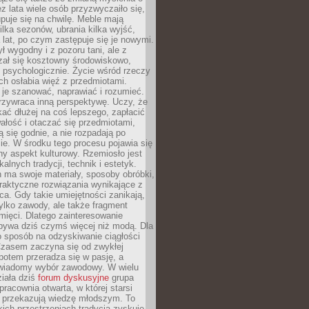
ez lata wiele osób przyzwyczaiło się,
puje się na chwilę. Meble mają
lka sezonów, ubrania kilka wyjść,
a lat, po czym zastępuje się je nowymi.
ł wygodny i z pozoru tani, ale z
ał się kosztowny środowiskowo,
i psychologicznie. Życie wśród rzeczy
h osłabia więź z przedmiotami.
je szanować, naprawiać i rozumieć.
rzywraca inną perspektywę. Uczy, że
ać dłużej na coś lepszego, zapłacić
wałość i otaczać się przedmiotami,
ą się godnie, a nie rozpadają po
ie. W środku tego procesu pojawia się
y aspekt kulturowy. Rzemiosło jest
alnych tradycji, technik i estetyk.
 ma swoje materiały, sposoby obróbki,
praktyczne rozwiązania wynikające z
sca. Gdy takie umiejętności zanikają,
tylko zawody, ale także fragment
mięci. Dlatego zainteresowanie
bywa dziś czymś więcej niż modą. Dla
o sposób na odzyskiwanie ciągłości
 Czasem zaczyna się od zwykłej
potem przeradza się w pasję, a
iadomy wybór zawodowy. W wielu
iała dziś
forum dyskusyjne
grupa
pracownia otwarta, w której starsi
y przekazują wiedzę młodszym. To
kich przestrzeniach tradycja zyskuje