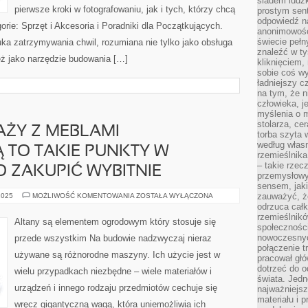
śladem ludzk
pierwsze kroki w fotografowaniu, jak i tych, którzy chcą
prostym sen
odpowiedź n
orie: Sprzęt i Akcesoria i Poradniki dla Początkujących.
anonimowości
świecie peł
ka zatrzymywania chwil, rozumiana nie tylko jako obsługa
znaleźć w t
ież jako narzędzie budowania […]
kliknięciem
sobie coś wy
ładniejszy c
na tym, że n
człowieka, j
myślenia o m
stolarza, ce
AŻY Z MEBLAMI
torba szyta 
według własn
 TO TAKIE PUNKTY W
rzemieślnika
– takie rzec
 ZAKUPIĆ WYBITNIE
przemysłowy
sensem, jaki
PUNKTY
zauważyć, ż
2025
MOŻLIWOŚĆ KOMENTOWANIA
ZOSTAŁA WYŁĄCZONA
SPRZEDAŻY
odrzuca cał
Z
rzemieślnikó
MEBLAMI
Altany są elementem ogrodowym który stosuje się
OGRODOWYMI
społeczności
SĄ
nowoczesnyc
przede wszystkim Na budowie nadzwyczaj nieraz
TO
połączenie t
TAKIE
używane są różnorodne maszyny. Ich użycie jest w
PUNKTY
pracował głó
W
dotrzeć do o
wielu przypadkach niezbędne – wiele materiałów i
KTÓRYCH
świata. Jedn
WOLNO
ZAKUPIĆ
urządzeń i innego rodzaju przedmiotów cechuje się
najważniejsz
WYBITNIE
materiału i 
wręcz gigantyczną wagą, która uniemożliwia ich