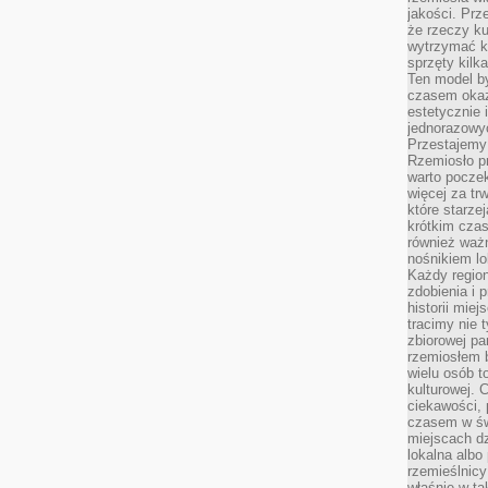
jakości. Prz
że rzeczy ku
wytrzymać ki
sprzęty kilk
Ten model by
czasem okaz
estetycznie 
jednorazowyc
Przestajemy 
Rzemiosło p
warto poczek
więcej za tr
które starzej
krótkim czas
również ważn
nośnikiem lok
Każdy region
zdobienia i 
historii miej
tracimy nie 
zbiorowej pa
rzemiosłem 
wielu osób t
kulturowej.
ciekawości, 
czasem w św
miejscach dz
lokalna albo 
rzemieślnic
właśnie w ta