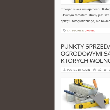
rozwijać swoje umiejętności. Kateg
Głównym tematem strony jest sztu
sprzętu fotograficznego, ale równ
CATEGORIES:
CHANEL
PUNKTY SPRZED
OGRODOWYMI SĄ
KTÓRYCH WOLNO
POSTED BY ADMIN
PAŹ - 10 - 