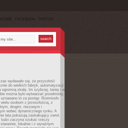
SCRIBE
FACEBOOK
TWITTER
czas wydawało się, że przyszłość
znie do wielkich fabryk, automatyzacji
a ogromną skalę. Im szybciej, taniej i w
zbie można było wytwarzać przedmioty,
 uznawano to za postęp. Rzemiosło
ę wielu osobom z przeszłością, z
nym, drogim, niszowym i
nym wobec dynamicznego rynku. A
nie lata pokazują zaskakujący zwrot.
j ludzi zaczyna szukać rzeczy
tarannie, lokalnie i z wyraźnym