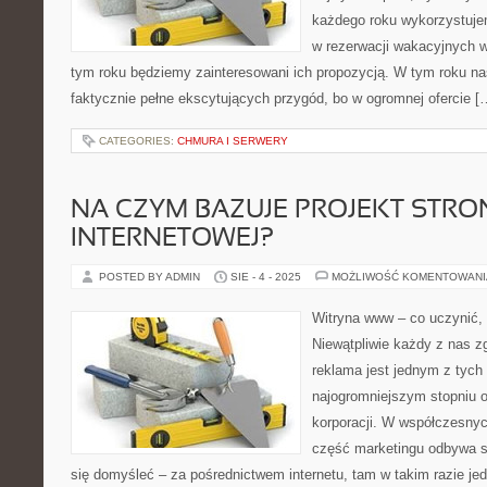
każdego roku wykorzystuje
w rezerwacji wakacyjnych 
tym roku będziemy zainteresowani ich propozycją. W tym roku 
faktycznie pełne ekscytujących przygód, bo w ogromnej ofercie [
CATEGORIES:
CHMURA I SERWERY
NA CZYM BAZUJE PROJEKT STRO
INTERNETOWEJ?
POSTED BY ADMIN
SIE - 4 - 2025
MOŻLIWOŚĆ KOMENTOWAN
Witryna www – co uczynić, 
Niewątpliwie każdy z nas zg
reklama jest jednym z tych 
najogromniejszym stopniu o
korporacji. W współczesny
część marketingu odbywa si
się domyśleć – za pośrednictwem internetu, tam w takim razie jedn