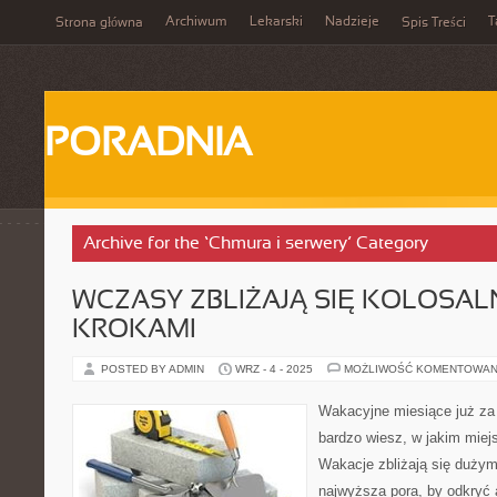
Archiwum
Lekarski
Nadzieje
T
Strona główna
Spis Treści
PORADNIA
Archive for the ‘Chmura i serwery’ Category
WCZASY ZBLIŻAJĄ SIĘ KOLOSAL
KROKAMI
POSTED BY ADMIN
WRZ - 4 - 2025
MOŻLIWOŚĆ KOMENTOWAN
Wakacyjne miesiące już za 
bardzo wiesz, w jakim miej
Wakacje zbliżają się dużymi
najwyższa pora, by odkryć a