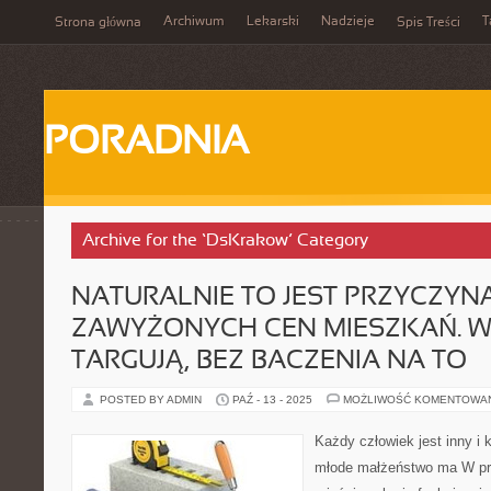
Archiwum
Lekarski
Nadzieje
T
Strona główna
Spis Treści
PORADNIA
Archive for the ‘DsKrakow’ Category
NATURALNIE TO JEST PRZYCZYN
ZAWYŻONYCH CEN MIESZKAŃ. W
TARGUJĄ, BEZ BACZENIA NA TO
POSTED BY ADMIN
PAŹ - 13 - 2025
MOŻLIWOŚĆ KOMENTOWA
Każdy człowiek jest inny i 
młode małżeństwo ma W p