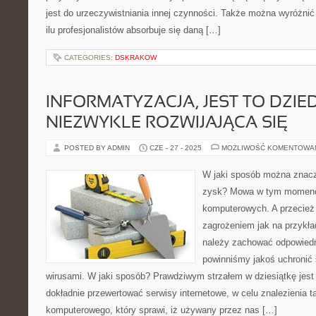
jest do urzeczywistniania innej czynności. Także można wyróżnić
ilu profesjonalistów absorbuje się daną […]
CATEGORIES:
DSKRAKOW
INFORMATYZACJA, JEST TO DZIE
NIEZWYKLE ROZWIJAJĄCA SIĘ
POSTED BY ADMIN
CZE - 27 - 2025
MOŻLIWOŚĆ KOMENTOWA
W jaki sposób można znac
zysk? Mowa w tym momenci
komputerowych. A przecie
zagrożeniem jak na przykła
należy zachować odpowiedni
powinniśmy jakoś uchronić 
wirusami. W jaki sposób? Prawdziwym strzałem w dziesiątkę jest
dokładnie przewertować serwisy internetowe, w celu znalezienia 
komputerowego, który sprawi, iż używany przez nas […]