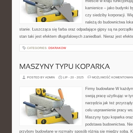
mieście w kraju funkcjonują
kamienice – jako budynki b
czy siedziby korporacji. Wi
należą do budownictwa lok
stanie. Łuszcząca się farba oraz odpadające gipsy są na porzą
stan taki jest efektem długofalowych zaniedbań. Nieraz jest efek
CATEGORIES:
DSKRAKOW
MASZYNY TYPU KOPARKA
POSTED BY ADMIN
LIP - 20 - 2025
MOŻLIWOŚĆ KOMENTOWAN
Firmy budowlane W każdym
swoją pracę użytkując w ty
narzędzia jak też przyrząd
celu usprawnienie pracy ws
Maszyny typu koparka oraz 
podstawa budownictwa. Nie 
przybory budowlane w rozmaity sposób różnią się między sobą. K