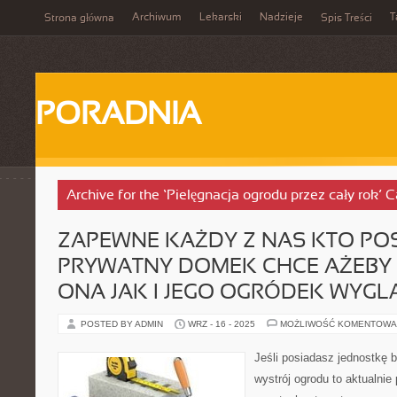
Archiwum
Lekarski
Nadzieje
T
Strona główna
Spis Treści
PORADNIA
Archive for the ‘Pielęgnacja ogrodu przez cały rok’ 
ZAPEWNE KAŻDY Z NAS KTO PO
PRYWATNY DOMEK CHCE AŻEB
ONA JAK I JEGO OGRÓDEK WYGL
POSTED BY ADMIN
WRZ - 16 - 2025
MOŻLIWOŚĆ KOMENTOWA
Jeśli posiadasz jednostkę 
wystrój ogrodu to aktualnie