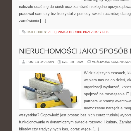
należało udać się do cieśli oraz zamówić niezbędne oprzyrządowan
pracował sam czy też korzystał z pomocy swoich uczniów, dlatego
zamówienie […]
CATEGORIES:
PIELĘGNACJA OGRODU PRZEZ CAŁY ROK
NIERUCHOMOŚCI JAKO SPOSÓB 
POSTED BY ADMIN
CZE - 20 - 2025
MOŻLIWOŚĆ KOMENTOWA
W dzisiejszych czasach, kie
wspiera nas na co dzień, al
organizacji wydarzeń, kon
spojrzeć na rozwiązania IT
partnera w branży eventowe
nowoczesne narzędzia mogą
wszystkim? Odpowiedź jest prosta: bez nich coraz trudniej wyobr
funkcjonowanie w dynamicznym świecie rozrywki i kultury. Zamias
biletów czy tradycyjnych kas, coraz więcej […]