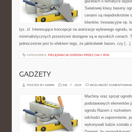
gazetach o tematyce wypo
Światowej klasy baseny og
cenami są niejednokrotnie o
klientów. Innowacyjne np. b
tys. zł. Interesujące koncepcje na aranżacje wybranego ogrodu, w
minimalistycznych przestrzeni dostępne są w wysokich cenach. 
jednocześnie jest to efektem tego, że jakikolwiek basen, czy […]
CATEGORIES:
PIELĘGNACJA OGRODU PRZEZ CAŁY ROK
GADŻETY
POSTED BY ADMIN
SIE - 7 - 2025
MOŻLIWOŚĆ KOMENTOWAN
Machiny oraz sprzęt ogrodn
podstawowych elementów ja
ogrodu Razem z rozkwitem 
odchodzi w zapomnienie, po
wykonywali ludzie została 
Dawniej, by wyprodukować s