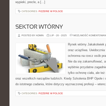
wypieki, precle, a […]
CATEGORIES:
PIZZERIE W POLSCE
SEKTOR WTÓRNY
POSTED BY ADMIN
LIP - 20 - 2025
MOŻLIWOŚĆ KOMENTOWAN
Rynek wtórny Jakakolwiek p
oraz uciążliwa. Uwidocznia 
ochronna na rzecz osób pra
Nie da się zakamuflować, a
wybitnie przydatne zagadnie
tylko ochronę ciała, ale t
oraz wszelkich narządów ludzkich. Kiedy Szkolenia BHP Opole i o
do istotnego zadania, które dotyczy wyznaczonej profesji – wten
CATEGORIES:
PIZZERIE W POLSCE