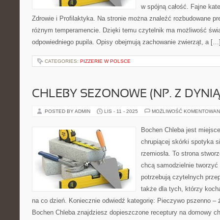
w spójną całość. Fajne kate
Zdrowie i Profilaktyka. Na stronie można znaleźć rozbudowane pr
różnym temperamencie. Dzięki temu czytelnik ma możliwość św
odpowiedniego pupila. Opisy obejmują zachowanie zwierząt, a […
CATEGORIES:
PIZZERIE W POLSCE
CHLEBY SEZONOWE (NP. Z DYNIĄ
POSTED BY ADMIN
LIS - 11 - 2025
MOŻLIWOŚĆ KOMENTOWAN
Bochen Chleba jest miejsc
chrupiącej skórki spotyka s
rzemiosła. To strona stworz
chcą samodzielnie tworzyć
potrzebują czytelnych przep
także dla tych, którzy koc
na co dzień. Koniecznie odwiedź kategorię: Pieczywo pszenno – ży
Bochen Chleba znajdziesz dopieszczone receptury na domowy chl