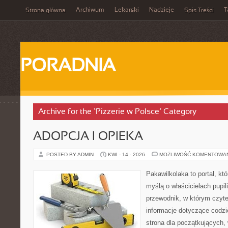
Archiwum
Lekarski
Nadzieje
T
Strona główna
Spis Treści
PORADNIA
Archive for the ‘Pizzerie w Polsce’ Category
ADOPCJA I OPIEKA
POSTED BY ADMIN
KWI - 14 - 2026
MOŻLIWOŚĆ KOMENTOWA
Pakawilkolaka to portal, kt
myślą o właścicielach pupi
przewodnik, w którym czyte
informacje dotyczące codzi
strona dla początkujących, 