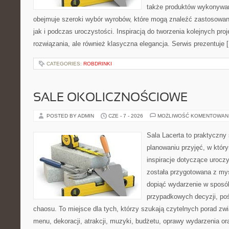
także produktów wykonywan
obejmuje szeroki wybór wyrobów, które mogą znaleźć zastosowan
jak i podczas uroczystości. Inspiracją do tworzenia kolejnych pr
rozwiązania, ale również klasyczna elegancja. Serwis prezentuje 
CATEGORIES:
ROBDRINKI
SALE OKOLICZNOŚCIOWE
POSTED BY ADMIN
CZE - 7 - 2026
MOŻLIWOŚĆ KOMENTOWAN
Sala Lacerta to praktyczny
planowaniu przyjęć, w któr
inspiracje dotyczące urocz
została przygotowana z myś
dopiąć wydarzenie w sposó
przypadkowych decyzji, poś
chaosu. To miejsce dla tych, którzy szukają czytelnych porad zw
menu, dekoracji, atrakcji, muzyki, budżetu, oprawy wydarzenia o