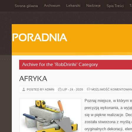
Archiwum
Lekarski
Nadzieje
T
Strona główna
Spis Treści
PORADNIA
Archive for the ‘RobDrinki’ Category
AFRYKA
POSTED BY ADMIN
LIP - 24 - 2026
MOŻLIWOŚĆ KOMENTOWAN
Poznaj miejsce, w którym e
precyzją wykonania, a wyj
się w piękne realizacje. De
została stworzona z myślą
oryginalnych dekoracji, el