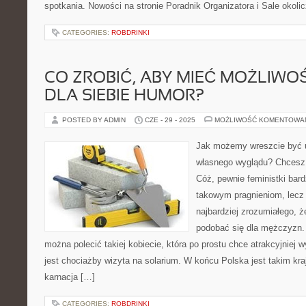
spotkania. Nowości na stronie Poradnik Organizatora i Sale okol
CATEGORIES:
ROBDRINKI
CO ZROBIĆ, ABY MIEĆ MOŻLIWO
DLA SIEBIE HUMOR?
POSTED BY ADMIN
CZE - 29 - 2025
MOŻLIWOŚĆ KOMENTOWA
Jak możemy wreszcie być 
własnego wyglądu? Chcesz
Cóż, pewnie feministki bar
takowym pragnieniom, lecz 
najbardziej zrozumiałego, 
podobać się dla mężczyzn.
można polecić takiej kobiecie, która po prostu chce atrakcyjnie
jest chociażby wizyta na solarium. W końcu Polska jest takim kr
karnacja […]
CATEGORIES:
ROBDRINKI