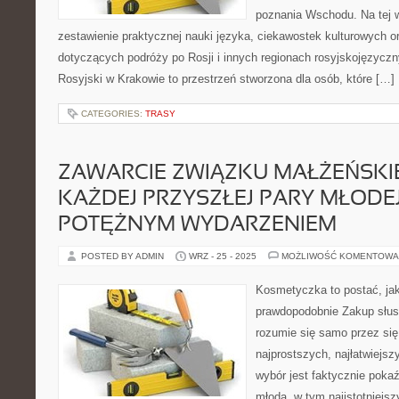
poznania Wschodu. Na tej w
zestawienie praktycznej nauki języka, ciekawostek kulturowych 
dotyczących podróży po Rosji i innych regionach rosyjskojęzycz
Rosyjski w Krakowie to przestrzeń stworzona dla osób, które […]
CATEGORIES:
TRASY
ZAWARCIE ZWIĄZKU MAŁŻEŃSKI
KAŻDEJ PRZYSZŁEJ PARY MŁODEJ
POTĘŻNYM WYDARZENIEM
POSTED BY ADMIN
WRZ - 25 - 2025
MOŻLIWOŚĆ KOMENTOWA
Kosmetyczka to postać, jak
prawdopodobnie Zakup słusz
rozumie się samo przez się 
najprostszych, najłatwiejsz
wybór jest faktycznie poka
młoda, w tym najistotniejs