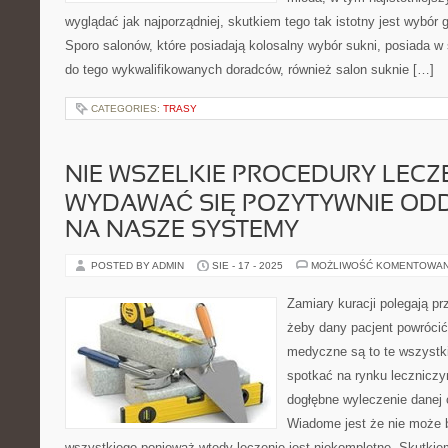
wyglądać jak najporządniej, skutkiem tego tak istotny jest wybór
Sporo salonów, które posiadają kolosalny wybór sukni, posiada w
do tego wykwalifikowanych doradców, również salon suknie […]
CATEGORIES:
TRASY
NIE WSZELKIE PROCEDURY LECZ
WYDAWAĆ SIĘ POZYTYWNIE ODD
NA NASZE SYSTEMY
POSTED BY ADMIN
SIE - 17 - 2025
MOŻLIWOŚĆ KOMENTOWA
Zamiary kuracji polegają p
żeby dany pacjent powrócić
medyczne są to te wszystki
spotkać na rynku leczniczy
dogłębne wyleczenie danej
Wiadome jest że nie może b
wszystkiego ponieważ wtedy leczenie jest niekompletne. Skutkie