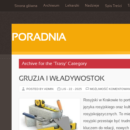
Archiwum
Lekarski
Nadzieje
T
Strona główna
Spis Treści
PORADNIA
Archive for the ‘Trasy’ Category
GRUZJA I WŁADYWOSTOK
POSTED BY ADMIN
LIS - 22 - 2025
MOŻLIWOŚĆ KOMENTOWAN
Rosyjski w Krakowie to porta
języka rosyjskiego oraz kul
rosyjskojęzycznych. To mie
rosyjski przestaje być tru
kluczem do relacji, nowych