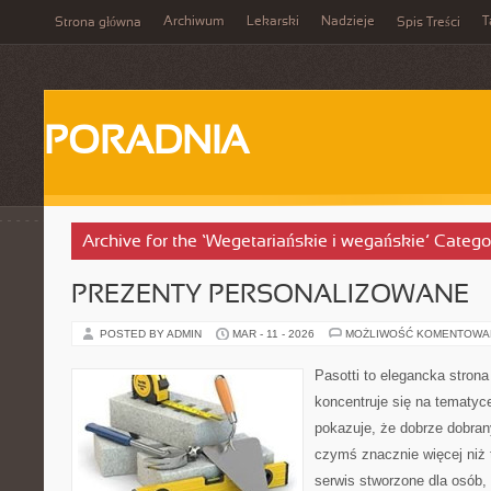
Archiwum
Lekarski
Nadzieje
T
Strona główna
Spis Treści
PORADNIA
Archive for the ‘Wegetariańskie i wegańskie’ Catego
PREZENTY PERSONALIZOWANE
POSTED BY ADMIN
MAR - 11 - 2026
MOŻLIWOŚĆ KOMENTOWA
Pasotti to elegancka strona
koncentruje się na tematy
pokazuje, że dobrze dobra
czymś znacznie więcej niż 
serwis stworzone dla osób,