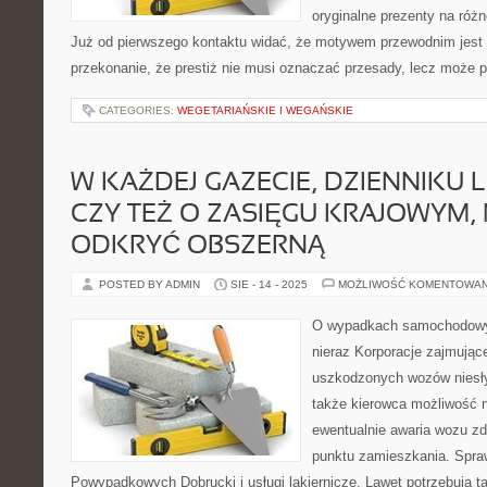
oryginalne prezenty na różn
Już od pierwszego kontaktu widać, że motywem przewodnim jest t
przekonanie, że prestiż nie musi oznaczać przesady, lecz może p
CATEGORIES:
WEGETARIAŃSKIE I WEGAŃSKIE
W KAŻDEJ GAZECIE, DZIENNIKU
CZY TEŻ O ZASIĘGU KRAJOWYM
ODKRYĆ OBSZERNĄ
POSTED BY ADMIN
SIE - 14 - 2025
MOŻLIWOŚĆ KOMENTOWA
O wypadkach samochodowych
nieraz Korporacje zajmują
uszkodzonych wozów niesły
także kierowca możliwość 
ewentualnie awaria wozu zda
punktu zamieszkania. Spra
Powypadkowych Dobrucki i usługi lakiernicze. Lawet potrzebują t