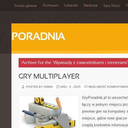
Archiwum
Lekarski
Nadzieje
T
Strona główna
Spis Treści
PORADNIA
Archive for the ‘Wywiady z zawodnikami i trenerami
GRY MULTIPLAYER
POSTED BY ADMIN
GRU - 5 - 2025
MOŻLIWOŚĆ KOMENTOWAN
GryPoradnik.pl to wszechstr
łączy w jednym miejscu prz
preview gier na komputery s
miejsce, gdzie nowi gracze
znajdą konkretne informacj