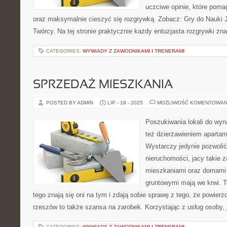
uczciwe opinie, które poma
oraz maksymalnie cieszyć się rozgrywką. Zobacz: Gry do Nauki J
Twórcy. Na tej stronie praktycznie każdy entuzjasta rozgrywki zna
CATEGORIES:
WYWIADY Z ZAWODNIKAMI I TRENERAMI
SPRZEDAŻ MIESZKANIA
POSTED BY ADMIN
LIP - 19 - 2025
MOŻLIWOŚĆ KOMENTOWAN
Poszukiwania lokali do wyn
też dzierżawieniem apartam
Wystarczy jedynie pozwoli
nieruchomości, jacy takie z
mieszkaniami oraz domami 
gruntowymi mają we krwi. To
tego znają się oni na tym i zdają sobie sprawę z tego, że powier
rzeszów to także szansa na zarobek. Korzystając z usług osoby, 
CATEGORIES:
WYWIADY Z ZAWODNIKAMI I TRENERAMI