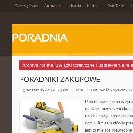
Archiwum
Lekarski
Nadzieje
T
Strona główna
Spis Treści
PORADNIA
Archive for the ‘Związki toksyczne i uzdrawianie rela
PORADNIKI ZAKUPOWE
POSTED BY ADMIN
KWI - 1 - 2026
MOŻLIWOŚĆ KOMENTOWAN
Pino to nowoczesna witryna,
aranżacji przestrzeni dla 
młodzieżowych oraz prakty
domu. Już sam główny prze
jest to miejsce poświęcone