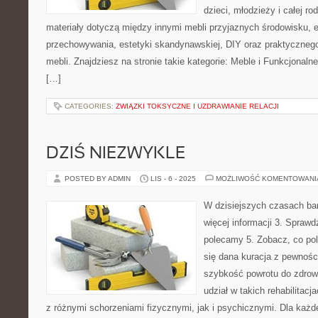
dzieci, młodzieży i całej ro
materiały dotyczą między innymi mebli przyjaznych środowisku,
przechowywania, estetyki skandynawskiej, DIY oraz praktyczneg
mebli. Znajdziesz na stronie takie kategorie: Meble i Funkcjonaln
[…]
CATEGORIES:
ZWIĄZKI TOKSYCZNE I UZDRAWIANIE RELACJI
DZIŚ NIEZWYKLE
POSTED BY ADMIN
LIS - 6 - 2025
MOŻLIWOŚĆ KOMENTOWAN
W dzisiejszych czasach bar
więcej informacji 3. Sprawd
polecamy 5. Zobacz, co po
się dana kuracja z pewnośc
szybkość powrotu do zdrowi
udział w takich rehabilitacj
z różnymi schorzeniami fizycznymi, jak i psychicznymi. Dla każd