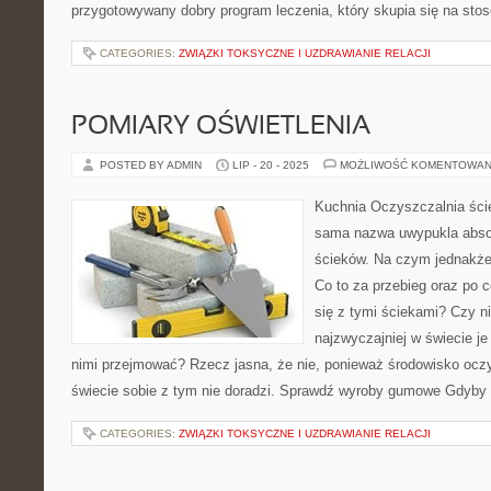
przygotowywany dobry program leczenia, który skupia się na sto
CATEGORIES:
ZWIĄZKI TOKSYCZNE I UZDRAWIANIE RELACJI
POMIARY OŚWIETLENIA
POSTED BY ADMIN
LIP - 20 - 2025
MOŻLIWOŚĆ KOMENTOWAN
Kuchnia Oczyszczalnia ście
sama nazwa uwypukla abso
ścieków. Na czym jednakże
Co to za przebieg oraz po 
się z tymi ściekami? Czy ni
najzwyczajniej w świecie je
nimi przejmować? Rzecz jasna, że nie, ponieważ środowisko oczy
świecie sobie z tym nie doradzi. Sprawdź wyroby gumowe Gdyby t
CATEGORIES:
ZWIĄZKI TOKSYCZNE I UZDRAWIANIE RELACJI