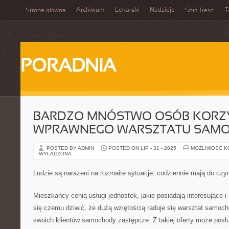
Archiwum
Lekarski
Nadzieje
T
Strona główna
Spis Treści
PORADNIA
BARDZO MNÓSTWO OSÓB KORZY
WPRAWNEGO WARSZTATU SAM
POSTED BY ADMIN
POSTED ON LIP - 31 - 2025
MOŻLIWOŚĆ 
WYŁĄCZONA
Ludzie są narażeni na rozmaite sytuacje, codziennie mają do czy
Mieszkańcy cenią usługi jednostek, jakie posiadają interesujące 
się czemu dziwić, że dużą wziętością raduje się warsztat samoch
swoich klientów samochody zastępcze. Z takiej oferty może posłu