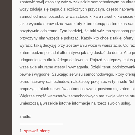
zostawić swój osobisty wóz w zakładzie samochodowym na okres d
wozy zdołają się zepsuć z rozlicznych przyczyn, często naprawa j
samochód musi pozostać w warsztacie kilka a nawet kilkanaście 
jakie wypada sprowadzić. warsztaty które oferują na ten czas s
pozytywnie odbierane. Tym bardziej, że taki wóz ma sposobną prez
przyczyny nim wszędzie pokazać. Każdy kto chce z takiej oferty 
wyrazić taką decyzję przy zostawianiu wozu w warsztacie. Od raz
zatem będzie posiadał alternatywę jak się dostać do domu. A to j
udogodnieniem dla każdego delikwenta. Pojazd zastępczy jest w p
wszelakie akuratne atesty i wymagania. Dzięki temu podróżowanie
pewne i wygodne. Szukając serwisu samochodowego, który ofer
okres naprawy samochodów, należałoby przejrzeć w tym celu Net.
propozycji takich serwisów automobilowych, powinno się zatem się
Większa część warsztatów samochodowych ma swoje własne stron
umieszczają wszelkie istotne informacje na rzecz swoich usług.
źródło:
———————————
1.
sprawdź ofertę