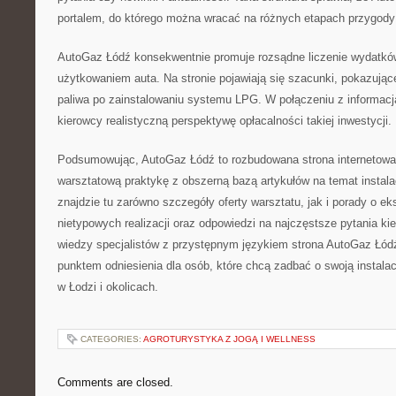
portalem, do którego można wracać na różnych etapach przygod
AutoGaz Łódź konsekwentnie promuje rozsądne liczenie wydatkó
użytkowaniem auta. Na stronie pojawiają się szacunki, pokazujące
paliwa po zainstalowaniu systemu LPG. W połączeniu z informacja
kierowcy realistyczną perspektywę opłacalności takiej inwestycji.
Podsumowując, AutoGaz Łódź to rozbudowana strona internetowa
warsztatową praktykę z obszerną bazą artykułów na temat instal
znajdzie tu zarówno szczegóły oferty warsztatu, jak i porady o eks
nietypowych realizacji oraz odpowiedzi na najczęstsze pytania ki
wiedzy specjalistów z przystępnym językiem strona AutoGaz Łód
punktem odniesienia dla osób, które chcą zadbać o swoją instalacj
w Łodzi i okolicach.
CATEGORIES:
AGROTURYSTYKA Z JOGĄ I WELLNESS
Comments are closed.