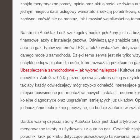
znajdą merytoryczne porady, opinie oraz aktualności ze świata aut
jednym miejscu dział usługowy warsztatu z sekcją poradnikową,
zarówno umówić się na montaż, jak i rozwiać wątpliwości na tem
Na stronie AutoGaz Łódź szczególny nacisk położony jest na bez
finansowe jazdy z instalacją gazową. Odwiedzający znajdzie tutaj
auta na gaz, typów systemów LPG, a także wskazówki dotycząc
danego modelu samochodu. Dzięki temu serwis jest nie tylko wizy
encyklopedią w pigułce dla osób, które rozważają przejście na ga
Ubezpieczenia samochodowe – jak wybrać najlepsze
i Kultowe sa
specyfika. AutoGaz Łódź prezentuje swoją zakres usług w czytel
tak aby każdy odwiedzający mógł szybko odnaleźć interesujące 
miejsce poświęcone jest montażowi nowych instalacji, osobne kons
kolejne diagnostyce oraz upgrade’om istniejących już układów. Op
jednocześnie technicznie precyzyjne, co buduje zaufanie warsztat
Bardzo ważną częścią strony AutoGaz Łódź jest dział artykułów, 
merytoryczne teksty o użytkowaniu z auta na gaz. Czytelnik znajd
poradniki krok po kroku dotyczące prawidłowego tankowania, ana