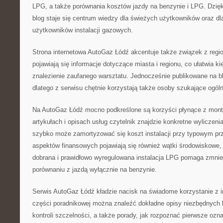
LPG, a także porównania kosztów jazdy na benzynie i LPG. Dzięki
blog staje się centrum wiedzy dla świeżych użytkowników oraz d
użytkowników instalacji gazowych.
Strona internetowa AutoGaz Łódź akcentuje także związek z regi
pojawiają się informacje dotyczące miasta i regionu, co ułatwia k
znalezienie zaufanego warsztatu. Jednocześnie publikowane na bl
dlatego z serwisu chętnie korzystają także osoby szukające ogól
Na AutoGaz Łódź mocno podkreślone są korzyści płynące z mont
artykułach i opisach usług czytelnik znajdzie konkretne wyliczeni
szybko może zamortyzować się koszt instalacji przy typowym p
aspektów finansowych pojawiają się również wątki środowiskowe,
dobrana i prawidłowo wyregulowana instalacja LPG pomaga zmnie
porównaniu z jazdą wyłącznie na benzynie.
Serwis AutoGaz Łódź kładzie nacisk na świadome korzystanie z i
części poradnikowej można znaleźć dokładne opisy niezbędnych 
kontroli szczelności, a także porady, jak rozpoznać pierwsze ozna