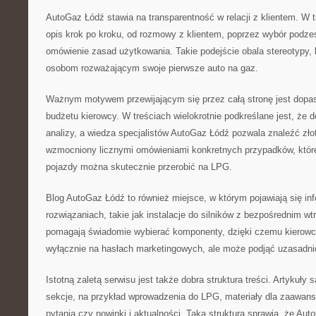
AutoGaz Łódź stawia na transparentność w relacji z klientem. W
opis krok po kroku, od rozmowy z klientem, poprzez wybór podzesp
omówienie zasad użytkowania. Takie podejście obala stereotypy,
osobom rozważającym swoje pierwsze auto na gaz.
Ważnym motywem przewijającym się przez całą stronę jest dopas
budżetu kierowcy. W treściach wielokrotnie podkreślane jest, że 
analizy, a wiedza specjalistów AutoGaz Łódź pozwala znaleźć zło
wzmocniony licznymi omówieniami konkretnych przypadków, które
pojazdy można skutecznie przerobić na LPG.
Blog AutoGaz Łódź to również miejsce, w którym pojawiają się in
rozwiązaniach, takie jak instalacje do silników z bezpośrednim wt
pomagają świadomie wybierać komponenty, dzięki czemu kierowc
wyłącznie na hasłach marketingowych, ale może podjąć uzasadni
Istotną zaletą serwisu jest także dobra struktura treści. Artykuł
sekcje, na przykład wprowadzenia do LPG, materiały dla zaawan
pytania czy nowinki i aktualności. Taka struktura sprawia, że Au