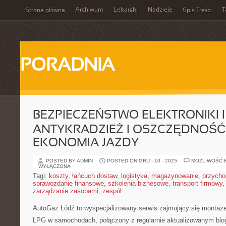
Archiwum
Lekarski
Nadzieje
T
Strona główna
Spis Treści
PORADNIA
BEZPIECZEŃSTWO ELEKTRONIKI I
ANTYKRADZIEŻ I OSZCZĘDNOŚĆ
EKONOMIA JAZDY
POSTED BY ADMIN
POSTED ON GRU - 10 - 2025
MOŻLIWOŚĆ 
WYŁĄCZONA
Tagi:
koszty
,
łańcuch dostaw
,
logistyka
,
magazynowanie
,
przycho
sprawozdanie finansowe
,
szkolenia biznesowe
,
transport firmowy
zarządzanie zasobami
,
zespół
AutoGaz Łódź to wyspecjalizowany serwis zajmujący się montaże
LPG w samochodach, połączony z regularnie aktualizowanym blo