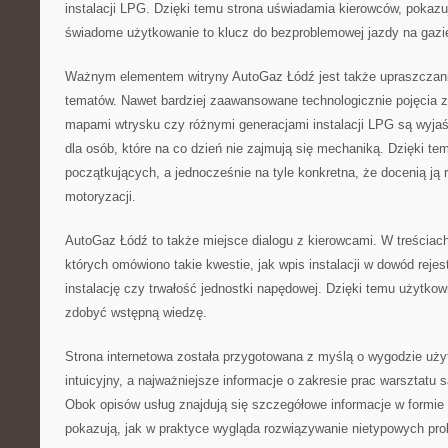
instalacji LPG. Dzięki temu strona uświadamia kierowców, pokazuj
świadome użytkowanie to klucz do bezproblemowej jazdy na gazi
Ważnym elementem witryny AutoGaz Łódź jest także upraszczan
tematów. Nawet bardziej zaawansowane technologicznie pojęcia z
mapami wtrysku czy różnymi generacjami instalacji LPG są wyja
dla osób, które na co dzień nie zajmują się mechaniką. Dzięki tem
początkujących, a jednocześnie na tyle konkretna, że docenią ją 
motoryzacji.
AutoGaz Łódź to także miejsce dialogu z kierowcami. W treściach
których omówiono takie kwestie, jak wpis instalacji w dowód rejes
instalację czy trwałość jednostki napędowej. Dzięki temu użytko
zdobyć wstępną wiedzę.
Strona internetowa została przygotowana z myślą o wygodzie użyt
intuicyjny, a najważniejsze informacje o zakresie prac warsztat
Obok opisów usług znajdują się szczegółowe informacje w formie 
pokazują, jak w praktyce wygląda rozwiązywanie nietypowych pr