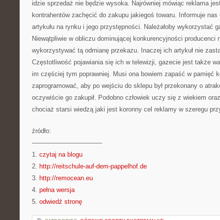
idzie sprzedaż nie będzie wysoka. Najrówniej mówiąc reklama jest
kontrahentów zachęcić do zakupu jakiegoś towaru. Informuje nas 
artykułu na rynku i jego przystępności. Należałoby wykorzystać 
Niewątpliwie w obliczu dominującej konkurencyjności producenc
wykorzystywać tą odmianę przekazu. Inaczej ich artykuł nie zasta
Częstotliwość pojawiania się ich w telewizji, gazecie jest także 
im częściej tym poprawniej. Musi ona bowiem zapaść w pamięć 
zaprogramować, aby po wejściu do sklepu był przekonany o atrakc
oczywiście go zakupił. Podobno człowiek uczy się z wiekiem oraz
chociaż starsi wiedzą jaki jest koronny cel reklamy w szeregu prz
źródło:
———————————
1.
czytaj na blogu
2.
http://reitschule-auf-dem-pappelhof.de
3.
http://remocean.eu
4.
pełna wersja
5.
odwiedź stronę