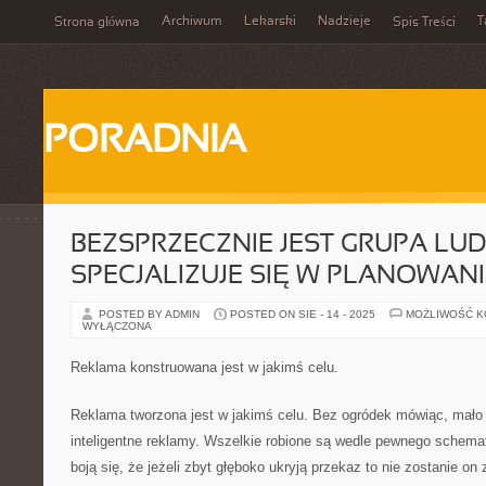
Archiwum
Lekarski
Nadzieje
T
Strona główna
Spis Treści
PORADNIA
BEZSPRZECZNIE JEST GRUPA LUD
SPECJALIZUJE SIĘ W PLANOWAN
POSTED BY ADMIN
POSTED ON SIE - 14 - 2025
MOŻLIWOŚĆ 
WYŁĄCZONA
Reklama konstruowana jest w jakimś celu.
Reklama tworzona jest w jakimś celu. Bez ogródek mówiąc, mał
inteligentne reklamy. Wszelkie robione są wedle pewnego schema
boją się, że jeżeli zbyt głęboko ukryją przekaz to nie zostanie on