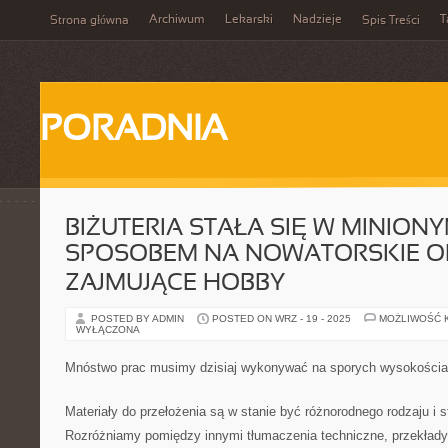
Archiwum
Lekarski
Nadzieje
T
Strona główna
Spis Treści
PORADNIA
BIŻUTERIA STAŁA SIĘ W MINIONY
SPOSOBEM NA NOWATORSKIE O
ZAJMUJĄCE HOBBY
POSTED BY ADMIN
POSTED ON WRZ - 19 - 2025
MOŻLIWOŚĆ 
WYŁĄCZONA
Mnóstwo prac musimy dzisiaj wykonywać na sporych wysokości
Materiały do przełożenia są w stanie być różnorodnego rodzaju i s
Rozróżniamy pomiędzy innymi tłumaczenia techniczne, przekłady l