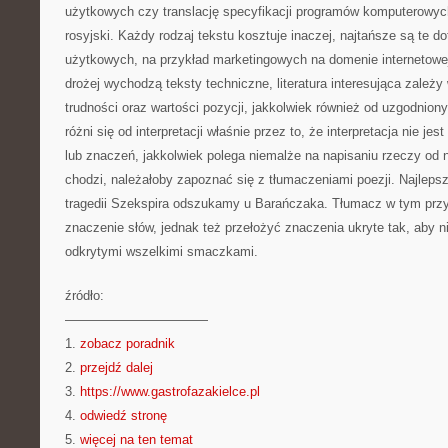
użytkowych czy translację specyfikacji programów komputerowych
rosyjski. Każdy rodzaj tekstu kosztuje inaczej, najtańsze są te 
użytkowych, na przykład marketingowych na domenie internetowej
drożej wychodzą teksty techniczne, literatura interesująca zależy
trudności oraz wartości pozycji, jakkolwiek również od uzgodnion
różni się od interpretacji właśnie przez to, że interpretacja nie 
lub znaczeń, jakkolwiek polega niemalże na napisaniu rzeczy od 
chodzi, należałoby zapoznać się z tłumaczeniami poezji. Najlepsz
tragedii Szekspira odszukamy u Barańczaka. Tłumacz w tym przy
znaczenie słów, jednak też przełożyć znaczenia ukryte tak, aby n
odkrytymi wszelkimi smaczkami.
źródło:
———————————
1.
zobacz poradnik
2.
przejdź dalej
3.
https://www.gastrofazakielce.pl
4.
odwiedź stronę
5.
więcej na ten temat