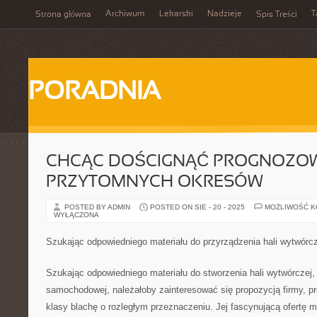
Archiwum
Lekarski
Nadzieje
T
Strona główna
Spis Treści
PORADNIA
CHCĄC DOŚCIGNĄĆ PROGNOZO
PRZYTOMNYCH OKRESÓW
POSTED BY ADMIN
POSTED ON SIE - 20 - 2025
MOŻLIWOŚĆ 
WYŁĄCZONA
Szukając odpowiedniego materiału do przyrządzenia hali wytwórcz
Szukając odpowiedniego materiału do stworzenia hali wytwórczej,
samochodowej, należałoby zainteresować się propozycją firmy, pr
klasy blachę o rozległym przeznaczeniu. Jej fascynującą ofertę 