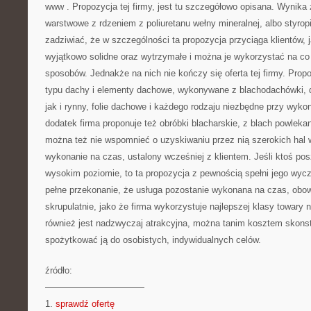
www
. Propozycja tej firmy, jest tu szczegółowo opisana. Wynika z
warstwowe z rdzeniem z poliuretanu wełny mineralnej, albo styrop
zadziwiać, że w szczególności ta propozycja przyciąga klientów, j
wyjątkowo solidne oraz wytrzymałe i można je wykorzystać na co 
sposobów. Jednakże na nich nie kończy się oferta tej firmy. Prop
typu dachy i elementy dachowe, wykonywane z blachodachówki, d
jak i rynny, folie dachowe i każdego rodzaju niezbędne przy wyk
dodatek firma proponuje też obróbki blacharskie, z blach powlek
można też nie wspomnieć o uzyskiwaniu przez nią szerokich hal 
wykonanie na czas, ustalony wcześniej z klientem. Jeśli ktoś po
wysokim poziomie, to ta propozycja z pewnością spełni jego wyc
pełne przekonanie, że usługa pozostanie wykonana na czas, obo
skrupulatnie, jako że firma wykorzystuje najlepszej klasy towary 
również jest nadzwyczaj atrakcyjna, można tanim kosztem skonst
spożytkować ją do osobistych, indywidualnych celów.
źródło:
———————————
1.
sprawdź ofertę