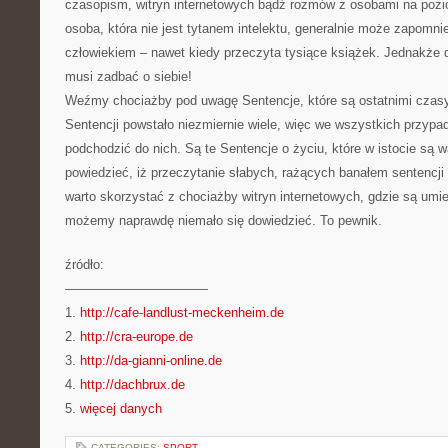
czasopism, witryn internetowych bądź rozmów z osobami na pozi
osoba, która nie jest tytanem intelektu, generalnie może zapomni
człowiekiem – nawet kiedy przeczyta tysiące książek. Jednakże d
musi zadbać o siebie!
Weźmy chociażby pod uwagę Sentencje, które są ostatnimi czasy
Sentencji powstało niezmiernie wiele, więc we wszystkich przypa
podchodzić do nich. Są te Sentencje o życiu, które w istocie są 
powiedzieć, iż przeczytanie słabych, rażących banałem sentencji 
warto skorzystać z chociażby witryn internetowych, gdzie są umi
możemy naprawdę niemało się dowiedzieć. To pewnik.
źródło:
———————————
1.
http://cafe-landlust-meckenheim.de
2.
http://cra-europe.de
3.
http://da-gianni-online.de
4.
http://dachbrux.de
5.
więcej danych
CATEGORIES:
SPORT