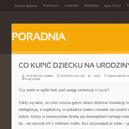
Archiwum
Lekarski
Nadzieje
T
Strona główna
Spis Treści
PORADNIA
CO KUPIĆ DZIECKU NA URODZIN
POSTED BY ADMIN
POSTED ON CZE - 30 - 2025
MOŻLIWOŚĆ 
WYŁĄCZONA
Czy warto w ogóle brać pod uwagę sentencje o życiu?
Fakty są takie, że choć można gołym okiem dostrzec korelację 
inteligencją, a mądrością, to jednakże żaden człowiek nie urodził 
ludzie, którzy w towarzystwie dzielą się dziesiątkami różnego rod
itp., nie wyssali ich z mlekiem matki, lecz przyswajali je sobie – gł