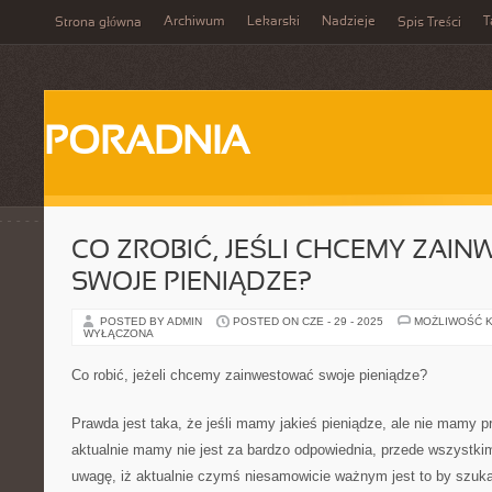
Archiwum
Lekarski
Nadzieje
T
Strona główna
Spis Treści
PORADNIA
CO ZROBIĆ, JEŚLI CHCEMY ZAI
SWOJE PIENIĄDZE?
POSTED BY ADMIN
POSTED ON CZE - 29 - 2025
MOŻLIWOŚĆ 
WYŁĄCZONA
Co robić, jeżeli chcemy zainwestować swoje pieniądze?
Prawda jest taka, że jeśli mamy jakieś pieniądze, ale nie mamy pr
aktualnie mamy nie jest za bardzo odpowiednia, przede wszystk
uwagę, iż aktualnie czymś niesamowicie ważnym jest to by szu