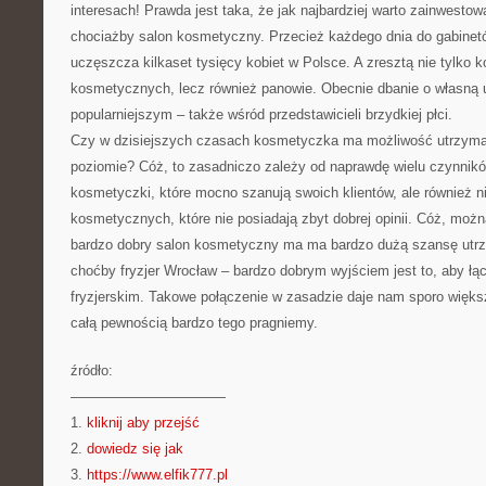
interesach! Prawda jest taka, że jak najbardziej warto zainwesto
chociażby salon kosmetyczny. Przecież każdego dnia do gabine
uczęszcza kilkaset tysięcy kobiet w Polsce. A zresztą nie tylko 
kosmetycznych, lecz również panowie. Obecnie dbanie o własną 
popularniejszym – także wśród przedstawicieli brzydkiej płci.
Czy w dzisiejszych czasach kosmetyczka ma możliwość utrzyma
poziomie? Cóż, to zasadniczo zależy od naprawdę wielu czynnikó
kosmetyczki, które mocno szanują swoich klientów, ale również n
kosmetycznych, które nie posiadają zbyt dobrej opinii. Cóż, moż
bardzo dobry salon kosmetyczny ma ma bardzo dużą szansę utrz
choćby fryzjer Wrocław – bardzo dobrym wyjściem jest to, aby ł
fryzjerskim. Takowe połączenie w zasadzie daje nam sporo większ
całą pewnością bardzo tego pragniemy.
źródło:
———————————
1.
kliknij aby przejść
2.
dowiedz się jak
3.
https://www.elfik777.pl