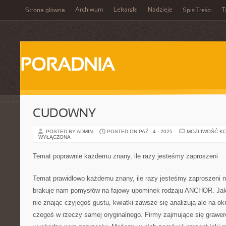
Archiwum
Lekarski
Nadzieje
T
Strona główna
Spis Treści
PORADNIA
CUDOWNY
POSTED BY ADMIN
POSTED ON PAŹ - 4 - 2025
MOŻLIWOŚĆ K
WYŁĄCZONA
Temat poprawnie każdemu znany, ile razy jesteśmy zaproszeni
Temat prawidłowo każdemu znany, ile razy jesteśmy zaproszeni n
brakuje nam pomysłów na fajowy upominek rodzaju ANCHOR. Jakk
nie znając czyjegoś gustu, kwiatki zawsze się analizują ale na ok
czegoś w rzeczy samej oryginalnego. Firmy zajmujące się graw