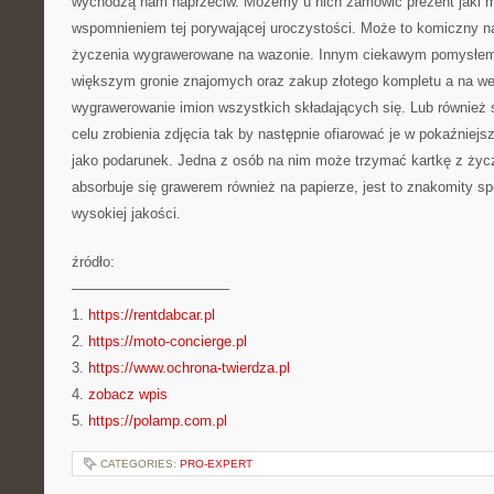
wychodzą nam naprzeciw. Możemy u nich zamówić prezent jaki mi
wspomnieniem tej porywającej uroczystości. Może to komiczny na
życzenia wygrawerowane na wazonie. Innym ciekawym pomysłem j
większym gronie znajomych oraz zakup złotego kompletu a na wew
wygrawerowanie imion wszystkich składających się. Lub również 
celu zrobienia zdjęcia tak by następnie ofiarować je w pokaźniej
jako podarunek. Jedna z osób na nim może trzymać kartkę z życz
absorbuje się grawerem również na papierze, jest to znakomity s
wysokiej jakości.
źródło:
———————————
1.
https://rentdabcar.pl
2.
https://moto-concierge.pl
3.
https://www.ochrona-twierdza.pl
4.
zobacz wpis
5.
https://polamp.com.pl
CATEGORIES:
PRO-EXPERT