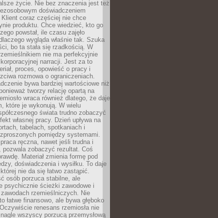
lsze życie. Nie bez znaczenia jest też
bezosobowym doświadczeniem
lient coraz częściej nie chce
nie produktu. Chce wiedzieć, kto go
czego powstał, ile czasu zajęło
dlaczego wygląda właśnie tak. Szuka
ci, bo ta stała się rzadkością. W
rzemieślnikiem nie ma perfekcyjnie
korporacyjnej narracji. Jest za to
eriał, proces, opowieść o pracy i
czciwa rozmowa o ograniczeniach.
dczenie bywa bardziej wartościowe niż
onieważ tworzy relację opartą na
emiosło wraca również dlatego, że daje
 które je wykonują. W wielu
półczesnego świata trudno zobaczyć
ekt własnej pracy. Dzień upływa na
ortach, tabelach, spotkaniach i
ozproszonych pomiędzy systemami.
aca ręczna, nawet jeśli trudna i
 pozwala zobaczyć rezultat. Coś
rawdę. Materiał zmienia formę pod
zy, doświadczenia i wysiłku. To daje
której nie da się łatwo zastąpić.
ć osób porzuca stabilne, ale
e psychicznie ścieżki zawodowe i
w zawodach rzemieślniczych. Nie
to łatwe finansowo, ale bywa głęboko
 Oczywiście renesans rzemiosła nie
 nagle wszyscy porzucą przemysłową