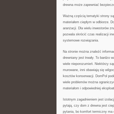
drewna może zapewniać bezpiecz
Ważną częścią tematyki strony s
materiałem ciepłym w odbiorze. D
aranżacji. Dla wielu inwestorów z
pozwala skrócić czas realizacji i
systemowe rozwiązania.
Na stronie można znaleźć informac
drewniany jest trwały. To bardzo
wiele nieporozumień. Niektórzy sąd
murowane, inni obawiają się wilgo
kosztów konserwacji. DomPol pode
wiele problemów można ograniczyć
materiałom i odpowiedniej eksploat
Istotnym zagadnieniem jest izola
pytają, czy dom z drewna jest ciep
pytania, bo komfort termiczny m