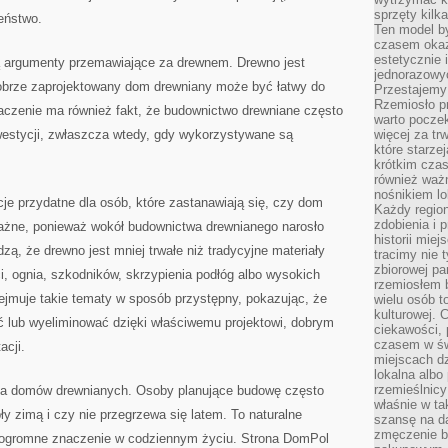
sprzęty kilk
eństwo.
Ten model by
czasem okaz
estetycznie 
ą argumenty przemawiające za drewnem. Drewno jest
jednorazowyc
obrze zaprojektowany dom drewniany może być łatwy do
Przestajemy 
Rzemiosło p
naczenie ma również fakt, że budownictwo drewniane często
warto poczek
nwestycji, zwłaszcza wtedy, gdy wykorzystywane są
więcej za tr
które starzej
krótkim czas
również ważn
nośnikiem lok
je przydatne dla osób, które zastanawiają się, czy dom
Każdy region
zdobienia i 
 ważne, ponieważ wokół budownictwa drewnianego narosło
historii miej
zą, że drewno jest mniej trwałe niż tradycyjne materiały
tracimy nie 
zbiorowej pa
ci, ognia, szkodników, skrzypienia podłóg albo wysokich
rzemiosłem 
jmuje takie tematy w sposób przystępny, pokazując, że
wielu osób t
kulturowej.
 lub wyeliminować dzięki właściwemu projektowi, dobrym
ciekawości, 
czasem w św
acji.
miejscach dz
lokalna albo 
rzemieślnic
cja domów drewnianych. Osoby planujące budowę często
właśnie w ta
ły zimą i czy nie przegrzewa się latem. To naturalne
szansę na da
zmęczenie 
a ogromne znaczenie w codziennym życiu. Strona DomPol