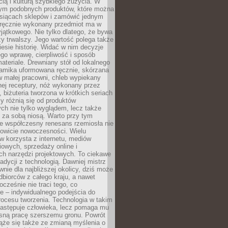
ą i kulturą szybkiego zużycia. W
nym podobnych produktów, które można
ysiącach sklepów i zamówić jednym
, ręcznie wykonany przedmiot ma w
jątkowego. Nie tylko dlatego, że bywa
zy trwalszy. Jego wartość polega także
iesie historię. Widać w nim decyzje
ego wprawę, cierpliwość i sposób
ateriale. Drewniany stół od lokalnego
ramika uformowana ręcznie, skórzana
w małej pracowni, chleb wypiekany
ej receptury, nóż wykonany przez
, biżuteria tworzona w krótkich seriach
zy różnią się od produktów
ch nie tylko wyglądem, lecz także
 za sobą niosą. Warto przy tym
e współczesny renesans rzemiosła nie
kowicie nowoczesności. Wielu
w korzysta z internetu, mediów
owych, sprzedaży online i
h narzędzi projektowych. To ciekawe
radycji z technologią. Dawniej mistrz
wnie dla najbliższej okolicy, dziś może
dbiorców z całego kraju, a nawet
ocześnie nie traci tego, co
e – indywidualnego podejścia do
procesu tworzenia. Technologia w takim
zastępuje człowieka, lecz pomaga mu
sną pracę szerszemu gronu. Powrót
ąże się także ze zmianą myślenia o