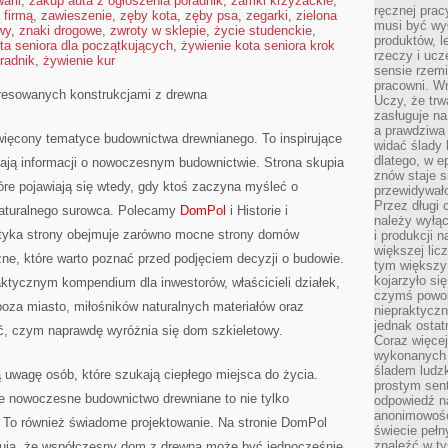
arii
,
zakup auta z ogłoszenia poradnik
,
zamki krzyżackie
,
ręcznej prac
 firmą
,
zawieszenie
,
zęby kota
,
zęby psa
,
zegarki
,
zielona
musi być wy
wy
,
znaki drogowe
,
zwroty w sklepie
,
życie studenckie
,
produktów, 
ta seniora dla początkujących
,
żywienie kota seniora krok
rzeczy i uc
radnik
,
żywienie kur
sensie rzemi
pracowni. W
resowanych konstrukcjami z drewna
Uczy, że trw
zasługuje n
a prawdziwa 
więcony tematyce budownictwa drewnianego. To inspirujące
widać ślady 
dlatego, w e
kają informacji o nowoczesnym budownictwie. Strona skupia
znów staje s
tóre pojawiają się wtedy, gdy ktoś zaczyna myśleć o
przewidywał
Przez długi 
turalnego surowca. Polecamy
DomPol
i Historie i
należy wyłąc
tyka strony obejmuje zarówno mocne strony domów
i produkcji n
większej lic
czne, które warto poznać przed podjęciem decyzji o budowie.
tym większy
kojarzyło si
tycznym kompendium dla inwestorów, właścicieli działek,
czymś powol
oza miasto, miłośników naturalnych materiałów oraz
niepraktycz
jednak ostat
ć, czym naprawdę wyróżnia się dom szkieletowy.
Coraz więce
wykonanych s
śladem ludzk
 uwagę osób, które szukają ciepłego miejsca do życia.
prostym sen
le nowoczesne budownictwo drewniane to nie tylko
odpowiedź n
anonimowości
 To również świadome projektowanie. Na stronie DomPol
świecie peł
znaleźć w t
zują, że współczesny dom z drewna może być jednocześnie