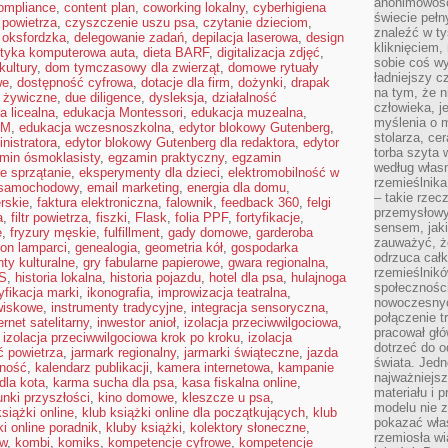
anonimowości
ompliance
,
content plan
,
coworking lokalny
,
cyberhigiena
świecie peł
i powietrza
,
czyszczenie uszu psa
,
czytanie dzieciom
,
znaleźć w t
 oksfordzka
,
delegowanie zadań
,
depilacja laserowa
,
design
kliknięciem
tyka komputerowa auta
,
dieta BARF
,
digitalizacja zdjęć
,
sobie coś wy
kultury
,
dom tymczasowy dla zwierząt
,
domowe rytuały
ładniejszy c
we
,
dostępność cyfrowa
,
dotacje dla firm
,
dożynki
,
drapak
na tym, że n
 żywiczne
,
due diligence
,
dysleksja
,
działalność
człowieka, j
a licealna
,
edukacja Montessori
,
edukacja muzealna
,
myślenia o m
EM
,
edukacja wczesnoszkolna
,
edytor blokowy Gutenberg
,
stolarza, ce
nistratora
,
edytor blokowy Gutenberg dla redaktora
,
edytor
torba szyta 
min ósmoklasisty
,
egzamin praktyczny
,
egzamin
według własn
e sprzątanie
,
eksperymenty dla dzieci
,
elektromobilność w
rzemieślnika
 samochodowy
,
email marketing
,
energia dla domu
,
– takie rzec
erskie
,
faktura elektroniczna
,
falownik
,
feedback 360
,
felgi
przemysłowy
a
,
filtr powietrza
,
fiszki
,
Flask
,
folia PPF
,
fortyfikacje
,
sensem, jaki
e
,
fryzury męskie
,
fulfillment
,
gady domowe
,
garderoba
zauważyć, ż
on lamparci
,
genealogia
,
geometria kół
,
gospodarka
odrzuca cał
nty kulturalne
,
gry fabularne papierowe
,
gwara regionalna
,
rzemieślnikó
S
,
historia lokalna
,
historia pojazdu
,
hotel dla psa
,
hulajnoga
społeczności
yfikacja marki
,
ikonografia
,
improwizacja teatralna
,
nowoczesnyc
owiskowe
,
instrumenty tradycyjne
,
integracja sensoryczna
,
połączenie t
ernet satelitarny
,
inwestor anioł
,
izolacja przeciwwilgociowa
,
pracował głó
,
izolacja przeciwwilgociowa krok po kroku
,
izolacja
dotrzeć do o
ć powietrza
,
jarmark regionalny
,
jarmarki świąteczne
,
jazda
świata. Jedn
lność
,
kalendarz publikacji
,
kamera internetowa
,
kampanie
najważniejsz
dla kota
,
karma sucha dla psa
,
kasa fiskalna online
,
materiału i 
unki przyszłości
,
kino domowe
,
kleszcze u psa
,
modelu nie 
książki online
,
klub książki online dla początkujących
,
klub
pokazać wła
ki online poradnik
,
kluby książki
,
kolektory słoneczne
,
rzemiosła wi
ów
,
kombi
,
komiks
,
kompetencje cyfrowe
,
kompetencje