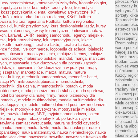
jakości. Prz
kursy przedmiotowe
,
konserwacja zabytków
,
konsole do gier
,
że rzeczy ku
orepetycje online
,
kosmetyki cruelty free
,
kosmetyki
wytrzymać ki
,
koszt pozyskania klienta
,
kowalstwo artystyczne
,
KPI
,
sprzęty kilk
y
,
królik miniaturka
,
kronika rodzinna
,
KSeF
,
kultura
Ten model by
zowsza
,
kultura regionalna Podhala
,
kultura regionalna
czasem okaz
opolski
,
kurnik przydomowy
,
kurs doskonalenia jazdy
,
kursy
estetycznie 
kwas hialuronowy
,
kwasy kosmetyczne
,
ładowanie auta w
jednorazowyc
nych
,
Laravel
,
LARP
,
leasing samochodu
,
legendy miejskie
,
Przestajemy 
psa
,
lejek sprzedażowy
,
lęk separacyjny psa
,
lekcje
Rzemiosło p
inkedIn marketing
,
literatura faktu
,
literatura fantasy
,
warto poczek
ence fiction
,
live commerce
,
logopedia dziecięca
,
lojalność
więcej za tr
nes
,
lutowanie
,
magazyn ciepła
,
makijaż dzienny
,
makijaż
które starzej
ż wieczorowy
,
malarstwo polskie
,
mandat
,
manga
,
manicure
krótkim czas
wych
,
mapowanie słów kluczowych dla początkujących
,
również ważn
odstaw
,
mapowanie słów kluczowych w praktyce
,
mapy
nośnikiem lok
g szeptany
,
marketplace
,
marża
,
matura
,
matura
Każdy region
nat kultury
,
mechanik samochodowy
,
menedżer haseł
,
zdobienia i 
alacja PV
,
mikroprzedsiębiorca
,
mnemotechniki
,
historii miej
echniki dla ucznia
,
mnemotechniki poradnik
,
moda
tracimy nie 
utdoorowa
,
moda plus size
,
moda ślubna
,
moda sportowa
,
zbiorowej pa
odel biznesowy dla małej firmy
,
model biznesowy dla
rzemiosłem 
poradnik
,
modele multimodalne
,
modele multimodalne dla
wielu osób t
czątkujących
,
modele multimodalne od podstaw
,
modernizm
kulturowej.
iejskie
,
motocykle turystyczne
,
motoryzacja miejska
,
ciekawości, 
kie
,
muzyka ludowa
,
MVP
,
myjnia samochodowa
,
najem
czasem w św
okumenty
,
najem okazjonalny krok po kroku
,
najem
miejscach dz
rawianie zamiast wyrzucania
,
naturalne środki czystości
,
lokalna albo 
,
nauka chemii
,
nauka fizyki
,
nauka francuskiego
,
nauka
rzemieślnic
zpańskiego
,
nauka matematyki
,
nauka niemieckiego
,
nauka
właśnie w ta
auka włoskiego
,
nawożenie trawnika
,
nawożenie trawnika dla