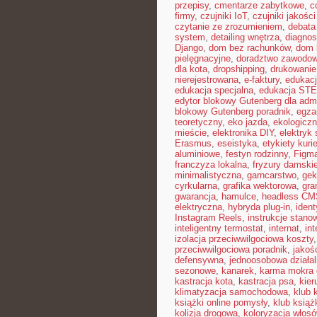
przepisy
,
cmentarze zabytkowe
,
c
firmy
,
czujniki IoT
,
czujniki jakośc
czytanie ze zrozumieniem
,
debata
system
,
detailing wnętrza
,
diagnos
Django
,
dom bez rachunków
,
dom 
pielęgnacyjne
,
doradztwo zawodo
dla kota
,
dropshipping
,
drukowanie
nierejestrowana
,
e-faktury
,
edukacj
edukacja specjalna
,
edukacja ST
edytor blokowy Gutenberg dla admi
blokowy Gutenberg poradnik
,
egza
teoretyczny
,
eko jazda
,
ekologiczn
mieście
,
elektronika DIY
,
elektryk
Erasmus
,
eseistyka
,
etykiety kuri
aluminiowe
,
festyn rodzinny
,
Figm
franczyza lokalna
,
fryzury damski
minimalistyczna
,
garncarstwo
,
gek
cyrkularna
,
grafika wektorowa
,
gra
gwarancja
,
hamulce
,
headless CM
elektryczna
,
hybryda plug-in
,
ident
Instagram Reels
,
instrukcje stan
inteligentny termostat
,
internat
,
int
izolacja przeciwwilgociowa koszty
przeciwwilgociowa poradnik
,
jakoś
defensywna
,
jednoosobowa działa
sezonowe
,
kanarek
,
karma mokra 
kastracja kota
,
kastracja psa
,
kier
klimatyzacja samochodowa
,
klub 
książki online pomysły
,
klub książ
kolizja drogowa
,
koloryzacja włos