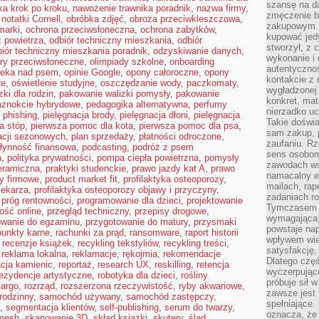
szansę na da
ka krok po kroku
,
nawożenie trawnika poradnik
,
nazwa firmy
,
zmęczenie 
,
notatki Cornell
,
obróbka zdjęć
,
obroża przeciwkleszczowa
,
zakupowym. K
marki
,
ochrona przeciwsłoneczna
,
ochrona zabytków
,
kupować jedy
 powietrza
,
odbiór techniczny mieszkania
,
odbiór
stworzył, z 
biór techniczny mieszkania poradnik
,
odzyskiwanie danych
,
wykonanie i 
ary przeciwsłoneczne
,
olimpiady szkolne
,
onboarding
autentycznoś
ieka nad psem
,
opinie Google
,
opony całoroczne
,
opony
kontakcie z 
te
,
oświetlenie studyjne
,
oszczędzanie wody
,
paczkomaty
,
wygładzonej 
ki dla rodzin
,
pakowanie walizki pomysły
,
pakowanie
konkret, mat
aznokcie hybrydowe
,
pedagogika alternatywna
,
perfumy
nierzadko u
,
phishing
,
pielęgnacja brody
,
pielęgnacja dłoni
,
pielęgnacja
Takie doświa
a stóp
,
pierwsza pomoc dla kota
,
pierwsza pomoc dla psa
,
sam zakup, p
kacji sezonowych
,
plan sprzedaży
,
płatności odroczone
,
zaufaniu. Rz
łynność finansowa
,
podcasting
,
podróż z psem
sens osobom,
a
,
polityka prywatności
,
pompa ciepła powietrzna
,
pomysły
zawodach ws
eramiczna
,
praktyki studenckie
,
prawo jazdy kat A
,
prawo
namacalny ef
y firmowe
,
product market fit
,
profilaktyka osteoporozy
,
mailach, rap
lekarza
,
profilaktyka osteoporozy objawy i przyczyny
,
zadaniach r
,
próg rentowności
,
programowanie dla dzieci
,
projektowanie
Tymczasem pr
ość online
,
przegląd techniczny
,
przepisy drogowe
,
wymagająca,
owanie do egzaminu
,
przygotowanie do matury
,
przysmaki
powstaje nap
punkty karne
,
rachunki za prąd
,
ransomware
,
raport historii
wpływem wied
,
recenzje książek
,
recykling tekstyliów
,
recykling treści
,
satysfakcję, 
,
reklama lokalna
,
reklamacje
,
rękojmia
,
rekomendacje
Dlatego częś
cja kamienic
,
reportaż
,
research UX
,
reskilling
,
retencja
wyczerpując
rezydencje artystyczne
,
robotyka dla dzieci
,
rośliny
próbuje sił 
cargo
,
rozrząd
,
rozszerzona rzeczywistość
,
ryby akwariowe
,
zawsze jest 
rodzinny
,
samochód używany
,
samochód zastępczy
,
spełniające.
,
segmentacja klientów
,
self-publishing
,
serum do twarzy
,
oznacza, że
 mesh
,
skanowanie 3D
,
skład książki
,
skutery
,
ślad