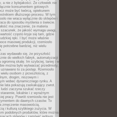
y, a nie z bylejakości. Że człowiek nie
łącznie konsumentem gotowych
lecz może być twórcą, opiekunem
zestnikiem dłuższego procesu. W tym
osło nie wraca wyłącznie do sklepów i
raca do sposobu myślenia o świecie.
ałość ma znaczenie, że materia
a szacunek, że jakość wymaga uwagi,
wartość często kryje się tam, gdzie
ludzkiej ręki. I być może właśnie
poce masowej produkcji, rzemiosło
ię potrzebne bardziej, niż wielu
o.
czas wydawało się, że przyszłość
znie do wielkich fabryk, automatyzacji
a ogromną skalę. Im szybciej, taniej i w
zbie można było wytwarzać przedmioty,
 uznawano to za postęp. Rzemiosło
ę wielu osobom z przeszłością, z
nym, drogim, niszowym i
nym wobec dynamicznego rynku. A
nie lata pokazują zaskakujący zwrot.
j ludzi zaczyna szukać rzeczy
tarannie, lokalnie i z wyraźnym
iej pracy. Powrót rzemiosła nie jest
tymentem do dawnych czasów. To
a zmęczenie masowością,
ą i kulturą szybkiego zużycia. W
nym podobnych produktów, które można
ysiącach sklepów i zamówić jednym