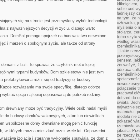
kliknięciem
sobie coś wy
ładniejszy c
na tym, że n
jących się na stronie jest przemyślany wybór technologii.
człowieka, j
myślenia o m
na z najważniejszych decyzji w życiu, dlatego warto
stolarza, ce
zania. DomPol pomaga spojrzeć na budownictwo drewniane
torba szyta 
według własn
djęć i marzeń o spokojnym życiu, ale także od strony
rzemieślnika
– takie rzec
przemysłowy
sensem, jaki
domami z bali. To sprawia, że czytelnik może lepiej
zauważyć, ż
odrzuca cał
gólnymi typami budynków. Dom szkieletowy nie jest tym
rzemieślnikó
społeczności
a prefabrykowana różni się od tradycyjnej budowy
nowoczesnyc
 Każde rozwiązanie ma swoje specyfikę, dlatego dobrze
połączenie t
pracował głó
 wybrać opcję najlepiej dopasowaną do potrzeb rodziny.
dotrzeć do o
świata. Jedn
najważniejsz
m drewniany może być tradycyjny. Wiele osób nadal myśli
materiału i 
ale do budowy domków wakacyjnych, altan lub niewielkich
modelu nie 
pokazać wła
em współczesne domy drewniane mogą pełnić funkcję
rzemiosła wi
jakości. Prz
, w których można mieszkać przez wiele lat. Odpowiedni
że rzeczy ku
 właściwa izolacja i staranne wykonanie sprawiają, że dom z
wytrzymać ki