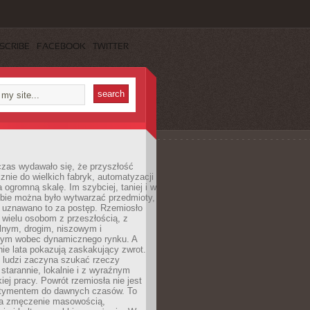
SCRIBE
FACEBOOK
TWITTER
czas wydawało się, że przyszłość
znie do wielkich fabryk, automatyzacji
a ogromną skalę. Im szybciej, taniej i w
zbie można było wytwarzać przedmioty,
 uznawano to za postęp. Rzemiosło
ę wielu osobom z przeszłością, z
nym, drogim, niszowym i
nym wobec dynamicznego rynku. A
nie lata pokazują zaskakujący zwrot.
j ludzi zaczyna szukać rzeczy
tarannie, lokalnie i z wyraźnym
iej pracy. Powrót rzemiosła nie jest
tymentem do dawnych czasów. To
a zmęczenie masowością,