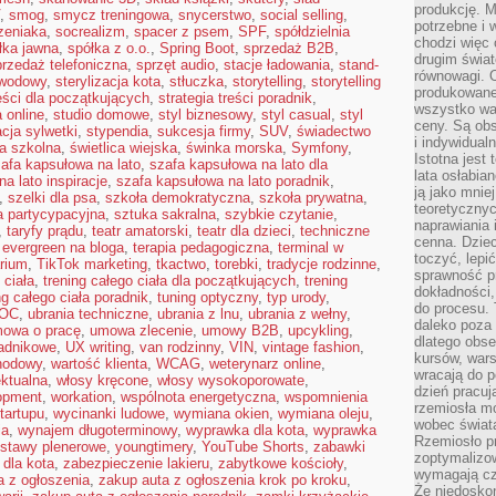
produkcję. 
,
smog
,
smycz treningowa
,
snycerstwo
,
social selling
,
potrzebne i 
zeniaka
,
socrealizm
,
spacer z psem
,
SPF
,
spółdzielnia
chodzi więc
łka jawna
,
spółka z o.o.
,
Spring Boot
,
sprzedaż B2B
,
drugim świat
przedaż telefoniczna
,
sprzęt audio
,
stacje ładowania
,
stand-
równowagi. 
awodowy
,
sterylizacja kota
,
stłuczka
,
storytelling
,
storytelling
produkowane
reści dla początkujących
,
strategia treści poradnik
,
wszystko wa
a online
,
studio domowe
,
styl biznesowy
,
styl casual
,
styl
ceny. Są obs
acja sylwetki
,
stypendia
,
sukcesja firmy
,
SUV
,
świadectwo
i indywidual
ca szkolna
,
świetlica wiejska
,
świnka morska
,
Symfony
,
Istotna jest
afa kapsułowa na lato
,
szafa kapsułowa na lato dla
lata osłabia
a lato inspiracje
,
szafa kapsułowa na lato poradnik
,
ją jako mniej
,
szelki dla psa
,
szkoła demokratyczna
,
szkoła prywatna
,
teoretyczny
a partycypacyjna
,
sztuka sakralna
,
szybkie czytanie
,
naprawiania 
,
taryfy prądu
,
teatr amatorski
,
teatr dla dzieci
,
techniczne
cenna. Dziec
 evergreen na bloga
,
terapia pedagogiczna
,
terminal w
toczyć, lepi
arium
,
TikTok marketing
,
tkactwo
,
torebki
,
tradycje rodzinne
,
sprawność pr
 ciała
,
trening całego ciała dla początkujących
,
trening
dokładności,
ng całego ciała poradnik
,
tuning optyczny
,
typ urody
,
do procesu. 
 OC
,
ubrania techniczne
,
ubrania z lnu
,
ubrania z wełny
,
daleko poza
owa o pracę
,
umowa zlecenie
,
umowy B2B
,
upcykling
,
dlatego obse
ładnikowe
,
UX writing
,
van rodzinny
,
VIN
,
vintage fashion
,
kursów, wars
hodowy
,
wartość klienta
,
WCAG
,
weterynarz online
,
wracają do 
ektualna
,
włosy kręcone
,
włosy wysokoporowate
,
dzień pracuj
opment
,
workation
,
wspólnota energetyczna
,
wspomnienia
rzemiosła mo
tartupu
,
wycinanki ludowe
,
wymiana okien
,
wymiana oleju
,
wobec świata
ia
,
wynajem długoterminowy
,
wyprawka dla kota
,
wyprawka
Rzemiosło p
stawy plenerowe
,
youngtimery
,
YouTube Shorts
,
zabawki
zoptymalizo
 dla kota
,
zabezpieczenie lakieru
,
zabytkowe kościoły
,
wymagają cza
a z ogłoszenia
,
zakup auta z ogłoszenia krok po kroku
,
Że niedoskon