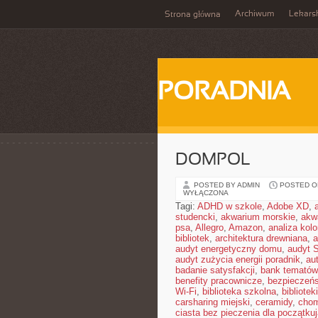
Archiwum
Lekars
Strona główna
PORADNIA
DOMPOL
POSTED BY ADMIN
POSTED ON 
WYŁĄCZONA
Tagi:
ADHD w szkole
,
Adobe XD
,
studencki
,
akwarium morskie
,
akw
psa
,
Allegro
,
Amazon
,
analiza kol
bibliotek
,
architektura drewniana
,
a
audyt energetyczny domu
,
audyt 
audyt zużycia energii poradnik
,
au
badanie satysfakcji
,
bank tematów
benefity pracownicze
,
bezpieczeńs
Wi-Fi
,
biblioteka szkolna
,
bibliotek
carsharing miejski
,
ceramidy
,
chom
ciasta bez pieczenia dla początku