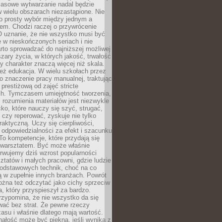
Masowe wytwarzanie nadal będzie
w wielu obszarach niezastąpione. Nie
 o prosty wybór między jednym a
em. Chodzi raczej o przywrócenie
O uznanie, że nie wszystko musi być
 w nieskończonych seriach i nie
rto sprowadzać do najniższej możliwej
zary życia, w których jakość, trwałość
ny charakter znaczą więcej niż skala.
 też edukacja. W wielu szkołach przez
no znaczenie pracy manualnej, traktując
 prestiżową od zajęć stricte
ch. Tymczasem umiejętność tworzenia,
i rozumienia materiałów jest niezwykle
ko, które nauczy się szyć, strugać,
ć czy reperować, zyskuje nie tylko
aktyczną. Uczy się cierpliwości,
 odpowiedzialności za efekt i szacunku
To kompetencje, które przydają się
 warsztatem. Być może właśnie
rwujemy dziś wzrost popularności
ztatów i małych pracowni, gdzie ludzie
podstawowych technik, choć na co
ą w zupełnie innych branżach. Powrót
żna też odczytać jako cichy sprzeciw
, który przyspieszył za bardzo.
rzypomina, że nie wszystko da się
wać bez strat. Że pewne rzeczy
su i właśnie dlatego mają wartość.
ałość może być piękna, jeśli wynika z