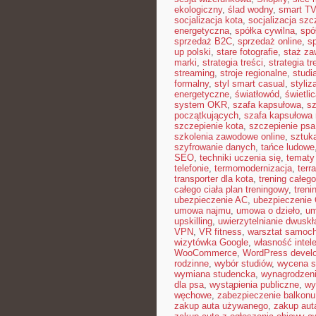
ekologiczny
,
ślad wodny
,
smart TV
socjalizacja kota
,
socjalizacja szc
energetyczna
,
spółka cywilna
,
spó
sprzedaż B2C
,
sprzedaż online
,
s
up polski
,
stare fotografie
,
staż z
marki
,
strategia treści
,
strategia t
streaming
,
stroje regionalne
,
studi
formalny
,
styl smart casual
,
styliz
energetyczne
,
światłowód
,
świetli
system OKR
,
szafa kapsułowa
,
sz
początkujących
,
szafa kapsułowa n
szczepienie kota
,
szczepienie psa
szkolenia zawodowe online
,
sztuk
szyfrowanie danych
,
tańce ludowe
SEO
,
techniki uczenia się
,
tematy
telefonie
,
termomodernizacja
,
terr
transporter dla kota
,
trening całego
całego ciała plan treningowy
,
treni
ubezpieczenie AC
,
ubezpieczenie
umowa najmu
,
umowa o dzieło
,
um
upskilling
,
uwierzytelnianie dwusk
VPN
,
VR fitness
,
warsztat samoc
wizytówka Google
,
własność intel
WooCommerce
,
WordPress devel
rodzinne
,
wybór studiów
,
wycena s
wymiana studencka
,
wynagrodzen
dla psa
,
wystąpienia publiczne
,
wy
węchowe
,
zabezpieczenie balkonu
zakup auta używanego
,
zakup aut