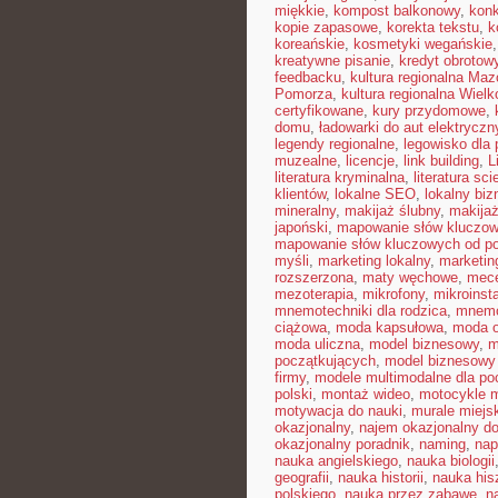
miękkie
,
kompost balkonowy
,
kon
kopie zapasowe
,
korekta tekstu
,
k
koreańskie
,
kosmetyki wegańskie
kreatywne pisanie
,
kredyt obrotow
feedbacku
,
kultura regionalna Ma
Pomorza
,
kultura regionalna Wielk
certyfikowane
,
kury przydomowe
,
domu
,
ładowarki do aut elektrycz
legendy regionalne
,
legowisko dla 
muzealne
,
licencje
,
link building
,
L
literatura kryminalna
,
literatura sci
klientów
,
lokalne SEO
,
lokalny biz
mineralny
,
makijaż ślubny
,
makija
japoński
,
mapowanie słów kluczo
mapowanie słów kluczowych od p
myśli
,
marketing lokalny
,
marketin
rozszerzona
,
maty węchowe
,
mece
mezoterapia
,
mikrofony
,
mikroinst
mnemotechniki dla rodzica
,
mnemot
ciążowa
,
moda kapsułowa
,
moda o
moda uliczna
,
model biznesowy
,
m
początkujących
,
model biznesowy 
firmy
,
modele multimodalne dla po
polski
,
montaż wideo
,
motocykle m
motywacja do nauki
,
murale miejs
okazjonalny
,
najem okazjonalny d
okazjonalny poradnik
,
naming
,
nap
nauka angielskiego
,
nauka biologii
geografii
,
nauka historii
,
nauka his
polskiego
,
nauka przez zabawę
,
n