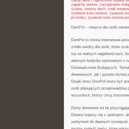
zakup auta z ogłoszenia objawy aw
zapachy unisex
,
zarządzanie małą
ściana
,
zielony dach
,
znak towaro
żywienie kota seniora
,
żywienie ko
po kroku
,
żywienie kota seniora po
DomPol – miejsce dla osób zainte
DomPol to strona internetowa poś
źródło wiedzy dla osób, które szu
się na realnych wątpliwościach, k
własnym budynku wykonanym z na
Doświadczenia Budujących. Tema
drewnianych, jak i pytania techni
Dzięki temu DomPol może być prak
osób planujących przeprowadzkę p
wszystkich, którzy chcą zrozumie
Domy drewniane od lat przyciągają
Drewno kojarzy się z spokojem, a
sentyment do dawnych rozwiązań.
można znaleźć treści, które poka