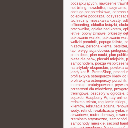
początkujących
,
nawożenie trawni
net-billing
,
newsletter
,
niacynamid
obsługa posprzedażowa
,
ochrona 
ocieplenie poddasza
,
oczyszczacz
techniczny mieszkania koszty
,
od
offboarding
,
okładka książki
,
okul
pracownika
,
opieka nad kotem
,
op
letnie
,
opony zimowe
,
orkiestry dę
pakowanie walizki
,
pakowanie waliz
walizki poradnik
,
papuga falista
,
p
niszowe
,
persona klienta
,
petsitter
łap
,
pielęgnacja obuwia
,
pielęgnacj
pitch deck
,
plan nauki
,
plan publi
plaże dla psów
,
plecaki miejskie
,
p
samochodem
,
poezja współczesn
na artykuły eksperckie
,
powłoka c
jazdy kat B
,
PrestaShop
,
procedur
profilaktyka osteoporozy kiedy do 
profilaktyka osteoporozy poradnik
interakcji
,
prototypowanie
,
prywatn
przestrzeń dla młodzieży
,
przygot
treningowe
,
pszczoły w ogrodzie
,
pojazdu
,
Raspberry Pi
,
raty online
redakcja tekstu
,
regulamin sklepu
klientów
,
rekrutacja zdalna
,
renowa
wody
,
retinol
,
rewitalizacja rynku
,
akwariowe
,
router domowy
,
rower 
rzemiosło artystyczne
,
samochód 
samochody miejskie
,
second hand
sesja wizerunkowa
,
Shopify
,
sieć