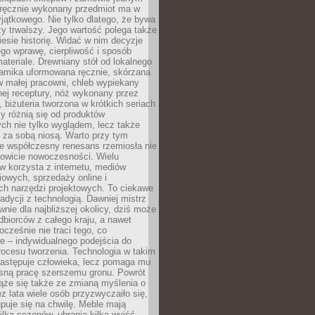
, ręcznie wykonany przedmiot ma w
jątkowego. Nie tylko dlatego, że bywa
zy trwalszy. Jego wartość polega także
iesie historię. Widać w nim decyzje
ego wprawę, cierpliwość i sposób
ateriale. Drewniany stół od lokalnego
ramika uformowana ręcznie, skórzana
w małej pracowni, chleb wypiekany
ej receptury, nóż wykonany przez
, biżuteria tworzona w krótkich seriach
zy różnią się od produktów
ch nie tylko wyglądem, lecz także
 za sobą niosą. Warto przy tym
e współczesny renesans rzemiosła nie
kowicie nowoczesności. Wielu
w korzysta z internetu, mediów
owych, sprzedaży online i
h narzędzi projektowych. To ciekawe
radycji z technologią. Dawniej mistrz
wnie dla najbliższej okolicy, dziś może
dbiorców z całego kraju, a nawet
ocześnie nie traci tego, co
e – indywidualnego podejścia do
procesu tworzenia. Technologia w takim
zastępuje człowieka, lecz pomaga mu
sną pracę szerszemu gronu. Powrót
ąże się także ze zmianą myślenia o
ez lata wiele osób przyzwyczaiło się,
puje się na chwilę. Meble mają
lka sezonów, ubrania kilka wyjść,