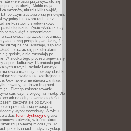
ez lata wiele osób przyzwyczaiło się,
puje się na chwilę. Meble mają
lka sezonów, ubrania kilka wyjść,
a lat, po czym zastępuje się je nowymi.
ł wygodny i z pozoru tani, ale z
ał się kosztowny środowiskowo,
i psychologicznie. Życie wśród rzeczy
h osłabia więź z przedmiotami.
je szanować, naprawiać i rozumieć.
rzywraca inną perspektywę. Uczy, że
ać dłużej na coś lepszego, zapłacić
wałość i otaczać się przedmiotami,
ą się godnie, a nie rozpadają po
ie. W środku tego procesu pojawia się
y aspekt kulturowy. Rzemiosło jest
alnych tradycji, technik i estetyk.
 ma swoje materiały, sposoby obróbki,
praktyczne rozwiązania wynikające z
sca. Gdy takie umiejętności zanikają,
tylko zawody, ale także fragment
mięci. Dlatego zainteresowanie
bywa dziś czymś więcej niż modą. Dla
o sposób na odzyskiwanie ciągłości
 Czasem zaczyna się od zwykłej
potem przeradza się w pasję, a
iadomy wybór zawodowy. W wielu
iała dziś
forum dyskusyjne
grupa
pracownia otwarta, w której starsi
y przekazują wiedzę młodszym. To
kich przestrzeniach tradycja zyskuje