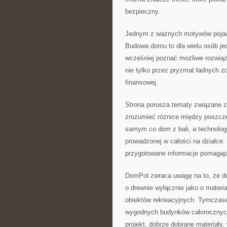
bezpieczny.
Jednym z ważnych motywów pojawia
Budowa domu to dla wielu osób jed
wcześniej poznać możliwe rozwią
nie tylko przez pryzmat ładnych z
finansowej.
Strona porusza tematy związane z 
zrozumieć różnice między poszcze
samym co dom z bali, a technologi
prowadzonej w całości na działce.
przygotowane informacje pomagają
DomPol zwraca uwagę na to, że do
o drewnie wyłącznie jako o materi
obiektów rekreacyjnych. Tymczas
wygodnych budynków całorocznych
projekt, dobrze dobrane materiały,