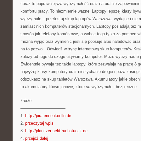
coraz to poprawniejsza wytrzymałość oraz naturalnie zapewnienie
komfortu pracy. To niezmiernie ważne. Laptopy lepszej klasy bywaj
wytrzymałe – przetestuj skup laptopów Warszawa, wydajne i nie 
zamiast nich komputerów stacjonarnych. Laptopy posiadają też mo
sposób jak telefony komórkowe, a wobec tego tylko za pomocą w
można wyjąć oraz wymienić jeśli się popsuje albo naładować oraz
na to pozwoli. Odwiedź witrynę internetową skup komputerów Kra
zależy od tego do czego używamy komputer. Może wytrzymać 5 g
Ewidentnie bywają też takie laptopy, które zezwalają na pracę 8 g
najwyżej klasy komputery oraz niesłychanie drogie i poza zasięgi
odszukasz na skup tabletów Warszawa. Akumulatory jakie obecnie
to akumulatory litowo-jonowe, które są wytrzymałe i bezpieczne.
źródło:
———————————
1.
http://piratenneukoelln.de
2.
przeczytaj wpis
3.
http://planitzer-sektfruehstueck.de
4.
przejdź dalej