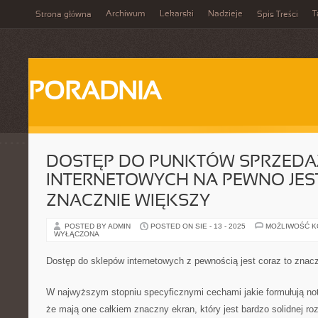
Archiwum
Lekarski
Nadzieje
T
Strona główna
Spis Treści
PORADNIA
DOSTĘP DO PUNKTÓW SPRZEDA
INTERNETOWYCH NA PEWNO JES
ZNACZNIE WIĘKSZY
POSTED BY ADMIN
POSTED ON SIE - 13 - 2025
MOŻLIWOŚĆ 
WYŁĄCZONA
Dostęp do sklepów internetowych z pewnością jest coraz to znac
W najwyższym stopniu specyficznymi cechami jakie formułują not
że mają one całkiem znaczny ekran, który jest bardzo solidnej roz