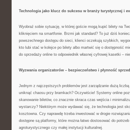
Technologia jako klucz do sukcesu w branży turystycznej i e
Wyobraź sobie sytuację, w której goście mogą kupić bilety na Tw
kliknięciem na smartfonie. Brzmi jak standard? To już dziś koniec
powszechnego dostępu do sieci, klienci oczekują szybkich, wyg
kto lubi stać w kolejce po bilety albo martwić się o dostępność 
do sprzedaży online to odpowiednik własnej cyfrowej kasetki – ni
Wyzwania organizatorów – bezpieczeństwo i płynność sprze
Jednym z najczęstszych problemów jest zarządzanie dużą liczb
uniknąć chaosu przy bramkach? Oczywiście! Systemy online poz
skanowanie biletów, co znacznie skraca czas wejścia i minimalizuj
wystarczy? Niektórym może wydawać się, że technologia jest sk
kosztowna. Czy naprawdę trzeba inwestować w drogie rozwiązani
dostępne są platformy, które można łatwo dostosować do potrze
agroturystycznego czy małej instytucji kulturalnej.