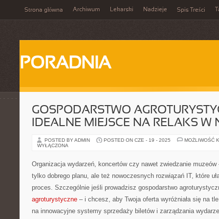
Archiwum
Lekarski
Nadzieje
T
Strona główna
Spis Treści
PORADNIA
GOSPODARSTWO AGROTURYSTY
IDEALNE MIEJSCE NA RELAKS W 
POSTED BY ADMIN
POSTED ON CZE - 19 - 2025
MOŻLIWOŚĆ 
WYŁĄCZONA
Organizacja wydarzeń, koncertów czy nawet zwiedzanie muzeów 
tylko dobrego planu, ale też nowoczesnych rozwiązań IT, które uł
proces. Szczególnie jeśli prowadzisz gospodarstwo agroturystycz
agroturystyczne
– i chcesz, aby Twoja oferta wyróżniała się na tl
na innowacyjne systemy sprzedaży biletów i zarządzania wydarze