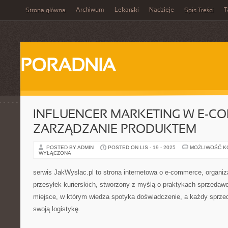
Archiwum
Lekarski
Nadzieje
T
Strona główna
Spis Treści
PORADNIA
INFLUENCER MARKETING W E-CO
ZARZĄDZANIE PRODUKTEM
POSTED BY ADMIN
POSTED ON LIS - 19 - 2025
MOŻLIWOŚĆ 
WYŁĄCZONA
serwis JakWyslac.pl to strona internetowa o e-commerce, organiz
przesyłek kurierskich, stworzony z myślą o praktykach sprzedaw
miejsce, w którym wiedza spotyka doświadczenie, a każdy spr
swoją logistykę.