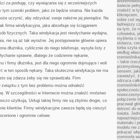
anonimowości
ci za posługę, czy wywiązania się z wcześniejszych
świecie peł
znaleźć w t
 tym szeroki problem, jako że będzie stratna. Nie każda
kliknięciem
oże uczynić, aby odzyskać swoje należne jej pieniądze. Na
sobie coś wy
ładniejszy c
 jak firma windykacyjna, jaka absorbuje się ściąganiem
na tym, że n
sób fizycznych. Taka windykacja jest niesłychanie wydajna,
człowieka, j
myślenia o m
a, nie są aż tak wyraźne. Jej postępowanie głównie opiera
stolarza, ce
torba szyta 
ona dłużnika, cyklicznie do niego telefonuje, wysyła listy z
według własn
słychanie sprawne, dlatego że codzienne nękanie,
rzemieślnika
– takie rzec
 i firmy dłużnika, jest dla niego ogromnie dojmujące i woli
przemysłowy
j być w ten sposób nękany. Taka skuteczna windykacja nie ma
sensem, jaki
zauważyć, ż
to się zdarza żeby się nie sprawdzała. Firm
odrzuca cał
rzemieślnikó
w związku z tym bez problemu można odnaleźć
społeczności
rmę. W szczególności w Internecie można znaleźć mnóstwo
nowoczesnyc
połączenie t
hoczo użytkują. Usługi takiej firmy nie są zbytnio drogie, co
pracował głó
anie klientów. Firmy windykacyjne zawsze będą się cieszyć
dotrzeć do o
świata. Jedn
eocenione i ogromnie celowe.
najważniejsz
materiału i 
modelu nie 
pokazać wła
rzemiosła wi