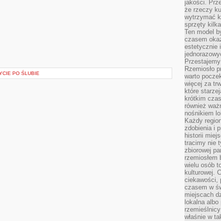
jakości. Prz
że rzeczy ku
wytrzymać ki
sprzęty kilk
Ten model by
czasem okaz
estetycznie 
jednorazowyc
Przestajemy 
Rzemiosło p
YCIE PO ŚLUBIE
warto poczek
więcej za tr
które starzej
krótkim czas
również ważn
nośnikiem lok
Każdy region
zdobienia i 
historii miej
tracimy nie 
zbiorowej pa
rzemiosłem 
wielu osób t
kulturowej.
ciekawości, 
czasem w św
miejscach dz
lokalna albo 
rzemieślnic
właśnie w ta