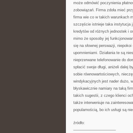
może odmówić poczynienia płatnoś
zobowiązań. Firma zdoła mieć przy
firma wie co w takich warunkach m
szczęście istnieje taka instytucja
kredytów od różnych jednostek i o
mimo że sposoby jej funkcjonowani
się na słownej perswazji, niepokoi 
upomnieniami. Działania te są nie
nieprzerwane telefonowanie do domu
spłacić swoje długi, aniżeli dale
sobie równowartościowych, nieczęs
windykacyjnych jest nader dużo, 
błyskawicznie namiary na taką fi
takich sugestii, z czego klienci oc
także interweniuje na zainteresow
popularnością, bo ich usługi są ni
źródło:
———————————