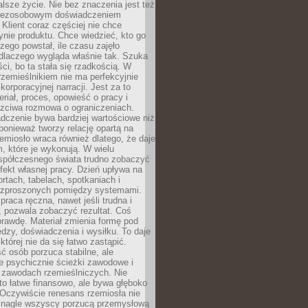
lsze życie. Nie bez znaczenia jest też
bezosobowym doświadczeniem
lient coraz częściej nie chce
nie produktu. Chce wiedzieć, kto go
czego powstał, ile czasu zajęło
dlaczego wygląda właśnie tak. Szuka
ci, bo ta stała się rzadkością. W
rzemieślnikiem nie ma perfekcyjnie
korporacyjnej narracji. Jest za to
eriał, proces, opowieść o pracy i
czciwa rozmowa o ograniczeniach.
dczenie bywa bardziej wartościowe niż
onieważ tworzy relację opartą na
emiosło wraca również dlatego, że daje
 które je wykonują. W wielu
półczesnego świata trudno zobaczyć
ekt własnej pracy. Dzień upływa na
ortach, tabelach, spotkaniach i
ozproszonych pomiędzy systemami.
aca ręczna, nawet jeśli trudna i
 pozwala zobaczyć rezultat. Coś
rawdę. Materiał zmienia formę pod
zy, doświadczenia i wysiłku. To daje
której nie da się łatwo zastąpić.
ć osób porzuca stabilne, ale
e psychicznie ścieżki zawodowe i
w zawodach rzemieślniczych. Nie
to łatwe finansowo, ale bywa głęboko
 Oczywiście renesans rzemiosła nie
 nagle wszyscy porzucą przemysłową