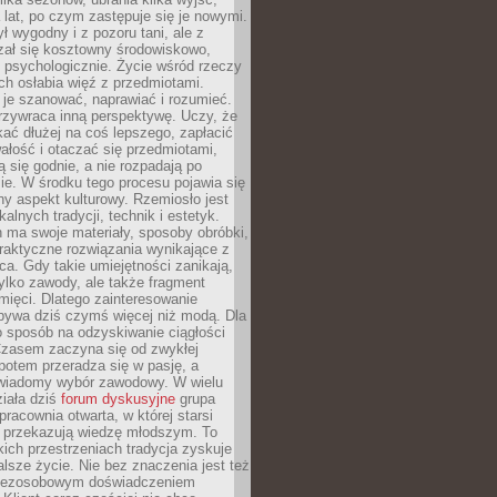
a lat, po czym zastępuje się je nowymi.
ł wygodny i z pozoru tani, ale z
ał się kosztowny środowiskowo,
i psychologicznie. Życie wśród rzeczy
h osłabia więź z przedmiotami.
je szanować, naprawiać i rozumieć.
rzywraca inną perspektywę. Uczy, że
ać dłużej na coś lepszego, zapłacić
wałość i otaczać się przedmiotami,
ą się godnie, a nie rozpadają po
ie. W środku tego procesu pojawia się
y aspekt kulturowy. Rzemiosło jest
alnych tradycji, technik i estetyk.
 ma swoje materiały, sposoby obróbki,
praktyczne rozwiązania wynikające z
sca. Gdy takie umiejętności zanikają,
tylko zawody, ale także fragment
mięci. Dlatego zainteresowanie
bywa dziś czymś więcej niż modą. Dla
o sposób na odzyskiwanie ciągłości
 Czasem zaczyna się od zwykłej
potem przeradza się w pasję, a
iadomy wybór zawodowy. W wielu
iała dziś
forum dyskusyjne
grupa
pracownia otwarta, w której starsi
y przekazują wiedzę młodszym. To
kich przestrzeniach tradycja zyskuje
lsze życie. Nie bez znaczenia jest też
bezosobowym doświadczeniem