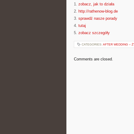
1.
zobacz, jak to działa
2.
http://rathenow-blog.de
3.
sprawdź nasze porady
4.
tutaj
5.
zobacz szczegóły
CATEGORIES:
AFTER WEDDING – Ż
Comments are closed.