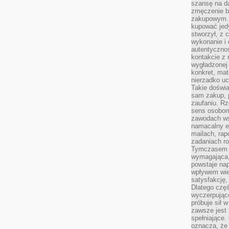
szansę na da
zmęczenie 
zakupowym. K
kupować jedy
stworzył, z 
wykonanie i 
autentycznoś
kontakcie z 
wygładzonej 
konkret, mat
nierzadko u
Takie doświa
sam zakup, p
zaufaniu. Rz
sens osobom,
zawodach ws
namacalny ef
mailach, rap
zadaniach r
Tymczasem pr
wymagająca,
powstaje nap
wpływem wied
satysfakcję, 
Dlatego częś
wyczerpując
próbuje sił 
zawsze jest 
spełniające.
oznacza, że