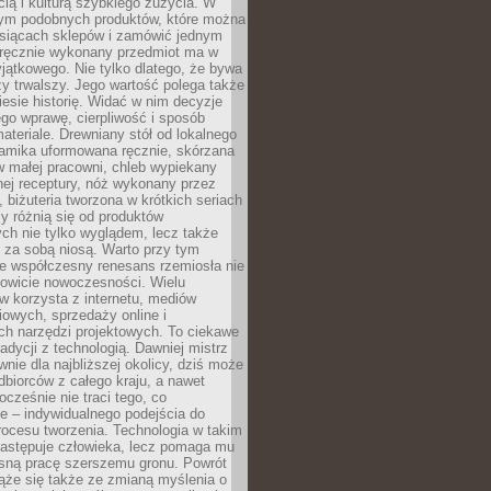
ą i kulturą szybkiego zużycia. W
nym podobnych produktów, które można
ysiącach sklepów i zamówić jednym
, ręcznie wykonany przedmiot ma w
jątkowego. Nie tylko dlatego, że bywa
zy trwalszy. Jego wartość polega także
iesie historię. Widać w nim decyzje
ego wprawę, cierpliwość i sposób
ateriale. Drewniany stół od lokalnego
ramika uformowana ręcznie, skórzana
w małej pracowni, chleb wypiekany
ej receptury, nóż wykonany przez
, biżuteria tworzona w krótkich seriach
zy różnią się od produktów
ch nie tylko wyglądem, lecz także
 za sobą niosą. Warto przy tym
e współczesny renesans rzemiosła nie
kowicie nowoczesności. Wielu
w korzysta z internetu, mediów
owych, sprzedaży online i
h narzędzi projektowych. To ciekawe
radycji z technologią. Dawniej mistrz
wnie dla najbliższej okolicy, dziś może
dbiorców z całego kraju, a nawet
ocześnie nie traci tego, co
e – indywidualnego podejścia do
procesu tworzenia. Technologia w takim
zastępuje człowieka, lecz pomaga mu
sną pracę szerszemu gronu. Powrót
ąże się także ze zmianą myślenia o