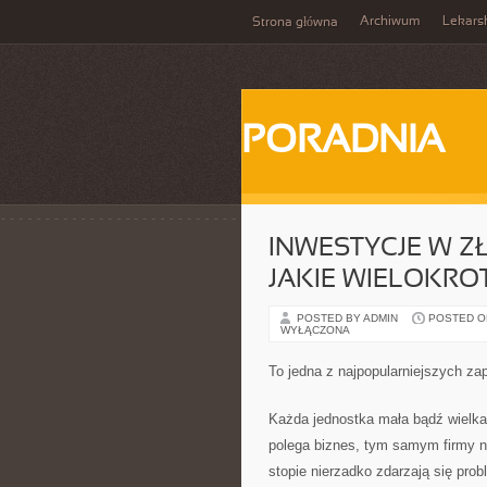
Archiwum
Lekars
Strona główna
PORADNIA
INWESTYCJE W ZŁ
JAKIE WIELOKRO
POSTED BY ADMIN
POSTED ON 
WYŁĄCZONA
To jedna z najpopularniejszych za
Każda jednostka mała bądź wielka,
polega biznes, tym samym firmy ni
stopie nierzadko zdarzają się pro