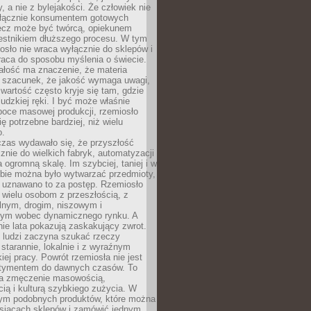
y, a nie z bylejakości. Że człowiek nie
łącznie konsumentem gotowych
lecz może być twórcą, opiekunem
zestnikiem dłuższego procesu. W tym
osło nie wraca wyłącznie do sklepów i
raca do sposobu myślenia o świecie.
ałość ma znaczenie, że materia
a szacunek, że jakość wymaga uwagi,
wartość często kryje się tam, gdzie
ludzkiej ręki. I być może właśnie
poce masowej produkcji, rzemiosło
ię potrzebne bardziej, niż wielu
o.
czas wydawało się, że przyszłość
znie do wielkich fabryk, automatyzacji
a ogromną skalę. Im szybciej, taniej i w
zbie można było wytwarzać przedmioty,
 uznawano to za postęp. Rzemiosło
ę wielu osobom z przeszłością, z
nym, drogim, niszowym i
nym wobec dynamicznego rynku. A
nie lata pokazują zaskakujący zwrot.
j ludzi zaczyna szukać rzeczy
tarannie, lokalnie i z wyraźnym
iej pracy. Powrót rzemiosła nie jest
tymentem do dawnych czasów. To
a zmęczenie masowością,
ą i kulturą szybkiego zużycia. W
nym podobnych produktów, które można
ysiącach sklepów i zamówić jednym