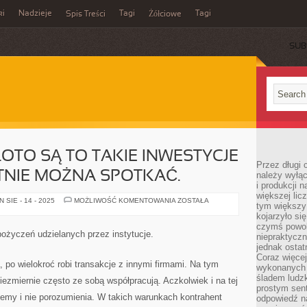
ki
Nadzieje
Tagi
Tagi
Spis Treści
Żółciowe
SUB
OTO SĄ TO TAKIE INWESTYCJE
Przez długi 
TNIE MOŻNA SPOTKAĆ.
należy wyłąc
i produkcji n
większej lic
INWESTYCJE
SIE - 14 - 2025
MOŻLIWOŚĆ KOMENTOWANIA
ZOSTAŁA
tym większy
W
ZŁOTO
kojarzyło si
SĄ
czymś powol
TO
pożyczeń udzielanych przez instytucje.
niepraktycz
TAKIE
INWESTYCJE
jednak ostat
JAKIE
Coraz więce
WIELOKROTNIE
 po wielokroć robi transakcje z innymi firmami. Na tym
wykonanych s
MOŻNA
SPOTKAĆ.
śladem ludzk
ezmiernie często ze sobą współpracują. Aczkolwiek i na tej
prostym sen
blemy i nie porozumienia. W takich warunkach kontrahent
odpowiedź n