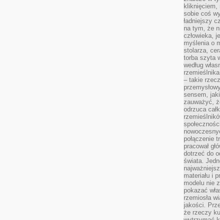
kliknięciem
sobie coś wy
ładniejszy c
na tym, że n
człowieka, j
myślenia o m
stolarza, ce
torba szyta 
według własn
rzemieślnika
– takie rzec
przemysłowy
sensem, jaki
zauważyć, ż
odrzuca cał
rzemieślnikó
społeczności
nowoczesnyc
połączenie t
pracował głó
dotrzeć do o
świata. Jedn
najważniejsz
materiału i 
modelu nie 
pokazać wła
rzemiosła wi
jakości. Prz
że rzeczy ku
wytrzymać ki