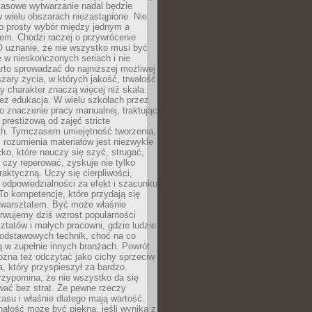
Masowe wytwarzanie nadal będzie
w wielu obszarach niezastąpione. Nie
 o prosty wybór między jednym a
em. Chodzi raczej o przywrócenie
O uznanie, że nie wszystko musi być
 w nieskończonych seriach i nie
rto sprowadzać do najniższej możliwej
zary życia, w których jakość, trwałość
ny charakter znaczą więcej niż skala.
 też edukacja. W wielu szkołach przez
no znaczenie pracy manualnej, traktując
 prestiżową od zajęć stricte
ch. Tymczasem umiejętność tworzenia,
i rozumienia materiałów jest niezwykle
ko, które nauczy się szyć, strugać,
ć czy reperować, zyskuje nie tylko
aktyczną. Uczy się cierpliwości,
 odpowiedzialności za efekt i szacunku
To kompetencje, które przydają się
 warsztatem. Być może właśnie
rwujemy dziś wzrost popularności
ztatów i małych pracowni, gdzie ludzie
podstawowych technik, choć na co
ą w zupełnie innych branżach. Powrót
żna też odczytać jako cichy sprzeciw
, który przyspieszył za bardzo.
rzypomina, że nie wszystko da się
wać bez strat. Że pewne rzeczy
su i właśnie dlatego mają wartość.
ałość może być piękna, jeśli wynika z