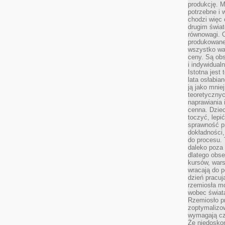
produkcję. 
potrzebne i 
chodzi więc
drugim świat
równowagi. 
produkowane
wszystko wa
ceny. Są obs
i indywidual
Istotna jest
lata osłabia
ją jako mniej
teoretyczny
naprawiania 
cenna. Dziec
toczyć, lepi
sprawność pr
dokładności,
do procesu. 
daleko poza
dlatego obse
kursów, wars
wracają do 
dzień pracuj
rzemiosła mo
wobec świata
Rzemiosło p
zoptymalizo
wymagają cza
Że niedoskon