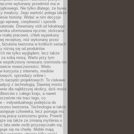
, ręcznie wykonany przedmiot ma w
jątkowego. Nie tylko dlatego, że bywa
zy trwalszy. Jego wartość polega także
iesie historię. Widać w nim decyzje
ego wprawę, cierpliwość i sposób
ateriale. Drewniany stół od lokalnego
ramika uformowana ręcznie, skórzana
w małej pracowni, chleb wypiekany
ej receptury, nóż wykonany przez
, biżuteria tworzona w krótkich seriach
zy różnią się od produktów
ch nie tylko wyglądem, lecz także
 za sobą niosą. Warto przy tym
e współczesny renesans rzemiosła nie
kowicie nowoczesności. Wielu
w korzysta z internetu, mediów
owych, sprzedaży online i
h narzędzi projektowych. To ciekawe
radycji z technologią. Dawniej mistrz
wnie dla najbliższej okolicy, dziś może
dbiorców z całego kraju, a nawet
ocześnie nie traci tego, co
e – indywidualnego podejścia do
procesu tworzenia. Technologia w takim
zastępuje człowieka, lecz pomaga mu
sną pracę szerszemu gronu. Powrót
ąże się także ze zmianą myślenia o
ez lata wiele osób przyzwyczaiło się,
puje się na chwilę. Meble mają
lka sezonów, ubrania kilka wyjść,