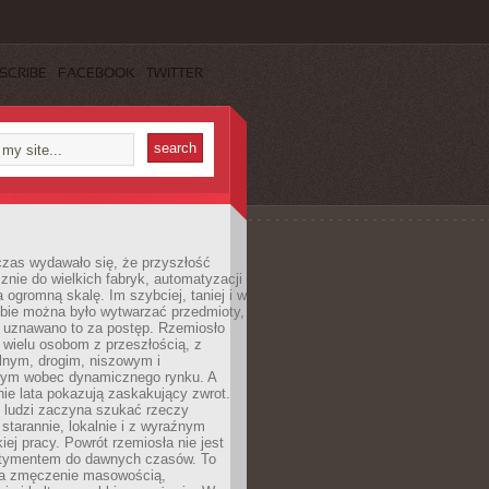
SCRIBE
FACEBOOK
TWITTER
czas wydawało się, że przyszłość
znie do wielkich fabryk, automatyzacji
a ogromną skalę. Im szybciej, taniej i w
zbie można było wytwarzać przedmioty,
 uznawano to za postęp. Rzemiosło
ę wielu osobom z przeszłością, z
nym, drogim, niszowym i
nym wobec dynamicznego rynku. A
nie lata pokazują zaskakujący zwrot.
j ludzi zaczyna szukać rzeczy
tarannie, lokalnie i z wyraźnym
iej pracy. Powrót rzemiosła nie jest
tymentem do dawnych czasów. To
a zmęczenie masowością,