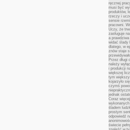
ręcznej prac
musi być wy
produktów, 
rzeczy i uc
sensie rzemi
pracowni. W
Uczy, że trw
zasługuje n
a prawdziwa 
widać ślady 
dlatego, w e
znów staje s
przewidywał
Przez długi 
należy wyłąc
i produkcji n
większej lic
tym większy
kojarzyło si
czymś powol
niepraktycz
jednak ostat
Coraz więce
wykonanych s
śladem ludzk
prostym sen
odpowiedź n
anonimowości
świecie peł
znaleźć w t