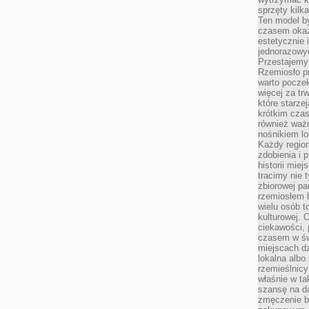
sprzęty kilk
Ten model by
czasem okaz
estetycznie 
jednorazowyc
Przestajemy 
Rzemiosło p
warto poczek
więcej za tr
które starzej
krótkim czas
również ważn
nośnikiem lok
Każdy region
zdobienia i 
historii miej
tracimy nie 
zbiorowej pa
rzemiosłem 
wielu osób t
kulturowej.
ciekawości, 
czasem w św
miejscach dz
lokalna albo 
rzemieślnic
właśnie w ta
szansę na da
zmęczenie 