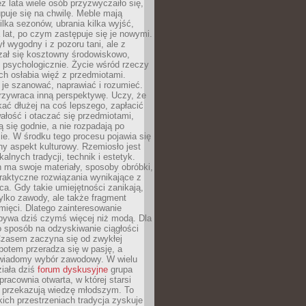
ez lata wiele osób przyzwyczaiło się,
puje się na chwilę. Meble mają
lka sezonów, ubrania kilka wyjść,
a lat, po czym zastępuje się je nowymi.
ł wygodny i z pozoru tani, ale z
ał się kosztowny środowiskowo,
i psychologicznie. Życie wśród rzeczy
h osłabia więź z przedmiotami.
je szanować, naprawiać i rozumieć.
rzywraca inną perspektywę. Uczy, że
ać dłużej na coś lepszego, zapłacić
wałość i otaczać się przedmiotami,
ą się godnie, a nie rozpadają po
ie. W środku tego procesu pojawia się
y aspekt kulturowy. Rzemiosło jest
alnych tradycji, technik i estetyk.
 ma swoje materiały, sposoby obróbki,
praktyczne rozwiązania wynikające z
sca. Gdy takie umiejętności zanikają,
tylko zawody, ale także fragment
mięci. Dlatego zainteresowanie
bywa dziś czymś więcej niż modą. Dla
o sposób na odzyskiwanie ciągłości
 Czasem zaczyna się od zwykłej
potem przeradza się w pasję, a
iadomy wybór zawodowy. W wielu
iała dziś
forum dyskusyjne
grupa
pracownia otwarta, w której starsi
y przekazują wiedzę młodszym. To
kich przestrzeniach tradycja zyskuje